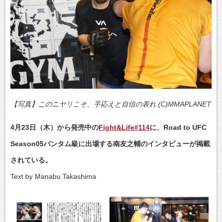
【写真】このニヤリこそ、手応えと自信の表れ (C)MMAPLANET
4月23日（木）から発売中の
Fight&Life#114
に、Road to UFC
Season05バンタム級に出場する南友之輔のインタビューが掲載
されている。
Text by Manabu Takashima