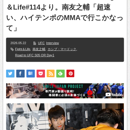
＆Life#114より。南友之輔「超速
い、ハイテンポのMMAで行こかなっ
て」
2026.05.22
UFC
Interview
Fight＆Life
,
南友之輔
,
カシブ・マードック
,
Road to UFC S05 OR Day1