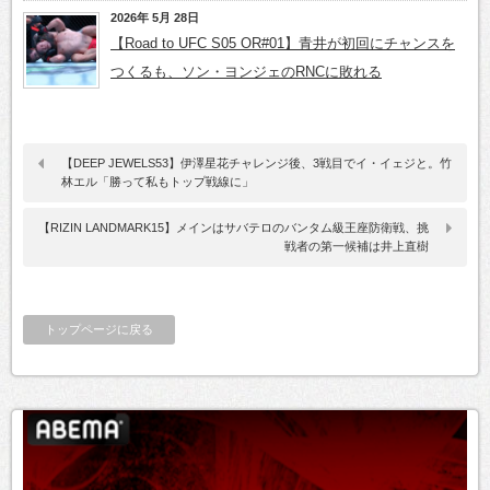
2026年 5月 28日
【Road to UFC S05 OR#01】青井が初回にチャンスを
つくるも、ソン・ヨンジェのRNCに敗れる
【DEEP JEWELS53】伊澤星花チャレンジ後、3戦目でイ・イェジと。竹
林エル「勝って私もトップ戦線に」
【RIZIN LANDMARK15】メインはサバテロのバンタム級王座防衛戦、挑
戦者の第一候補は井上直樹
トップページに戻る