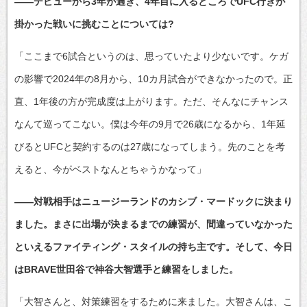
――デビューから3年が過ぎ、4年目に入るところでUFC行きが
掛かった戦いに挑むことについては?
「ここまで6試合というのは、思っていたより少ないです。ケガ
の影響で2024年の8月から、10カ月試合ができなかったので。正
直、1年後の方が完成度は上がります。ただ、そんなにチャンス
なんて巡ってこない。僕は今年の9月で26歳になるから、1年延
びるとUFCと契約するのは27歳になってしまう。先のことを考
えると、今がベストなんとちゃうかなって」
――対戦相手はニュージーランドのカシブ・マードックに決まり
ました。まさに出場が決まるまでの練習が、間違っていなかった
といえるファイティング・スタイルの持ち主です。そして、今日
はBRAVE世田谷で神谷大智選手と練習をしました。
「大智さんと、対策練習をするために来ました。大智さんは、こ