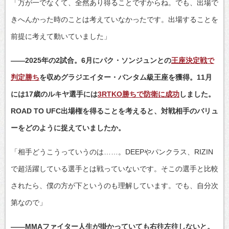
「万が一でなくて、全然あり得ることですからね。でも、出場で
きへんかった時のことは考えていなかったです。出場することを
前提に考えて動いていました」
――2025年の2試合。6月にパク・ソンジュンとの
王座決定戦で
判定勝ち
を収めグラジエイター・バンタム級王座を獲得。11月
には17歳のルキヤ選手には
3RTKO勝ちで防衛に成功
しました。
ROAD TO UFC出場権を得ることを考えると、対戦相手のバリュ
ーをどのように捉えていましたか。
「相手どうこうっていうのは……。DEEPやパンクラス、RIZIN
で超活躍している選手とは戦っていないです。そこの選手と比較
されたら、僕の方が下というのも理解しています。でも、自分次
第なので」
――MMAファイター人生が掛かっていても右往左往しないと。