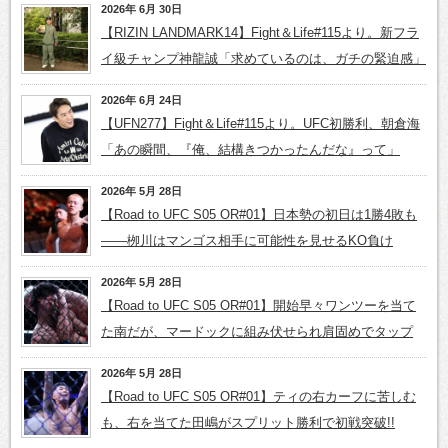
2026年 6月 30日
【RIZIN LANDMARK14】Fight＆Life#115より。新フラ
イ級チャンプ神龍誠「求めているのは、ガチの緊迫感」
2026年 6月 24日
【UFN277】Fight＆Life#115より。UFC初勝利、朝倉海
「あの瞬間、『俺、結構きつかったんだな』って」
2026年 5月 28日
【Road to UFC S05 OR#01】日本勢の初日は1勝4敗も
――栁川はマンゴス相手に可能性を見せるKO負け
2026年 5月 28日
【Road to UFC S05 OR#01】開始早々ワンツーを当て
た南だが、マードックに組み伏せられ肩固めでタップ
2026年 5月 28日
【Road to UFC S05 OR#01】ティの右カーフに苦しむ
も、右を当てた田嶋がスプリット勝利で初戦突破!!