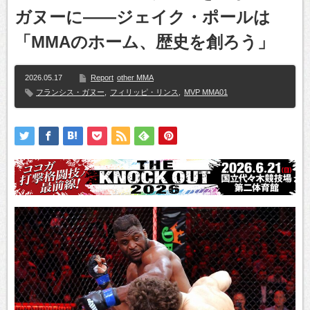
ガヌーに――ジェイク・ポールは
「MMAのホーム、歴史を創ろう」
2026.05.17
Report
other MMA
フランシス・ガヌー
,
フィリッピ・リンス
,
MVP MMA01