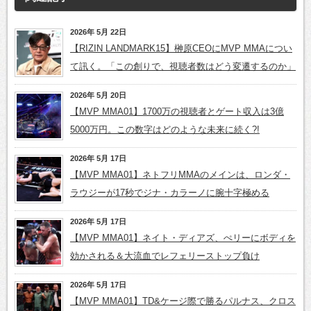
2026年 5月 22日
【RIZIN LANDMARK15】榊原CEOにMVP MMAについ
て訊く。「この創りで、視聴者数はどう変遷するのか」
2026年 5月 20日
【MVP MMA01】1700万の視聴者とゲート収入は3億
5000万円。この数字はどのような未来に続く?!
2026年 5月 17日
【MVP MMA01】ネトフリMMAのメインは、ロンダ・
ラウジーが17秒でジナ・カラーノに腕十字極める
2026年 5月 17日
【MVP MMA01】ネイト・ディアズ、ぺリーにボディを
効かされる＆大流血でレフェリーストップ負け
2026年 5月 17日
【MVP MMA01】TD&ケージ際で勝るパルナス、クロス