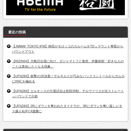
最近の投稿
【JMMAF TOKYO IFM】林田がモロッコのカルームをTD→マウント奪取から
パウンドアウト
【RIZIN54】大晦日出場に向け、ガジャマトフと激突。伊藤裕樹「好きな人の
ことは真似したくなる現象」
【UFN284】衝撃の1R決着！サルキルドが巧みなバックコントールからガムロ
にRNCを極める
【UFN284】エルキンスの引退試合は初回35秒、デルヴァリエが左ストレート
→パウンドで介錯
【UFN284】2Rにダウンを奪われたタイナラが、3Rにダウンを奪い返しレモ
ス越え&UFC4連勝に