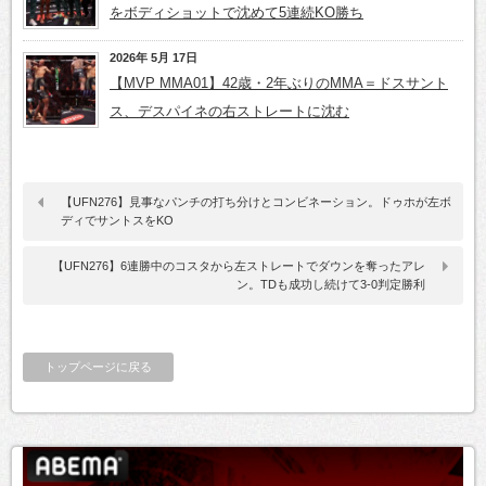
をボディショットで沈めて5連続KO勝ち
2026年 5月 17日
【MVP MMA01】42歳・2年ぶりのMMA＝ドスサント
ス、デスパイネの右ストレートに沈む
【UFN276】見事なパンチの打ち分けとコンビネーション。ドゥホが左ボ
ディでサントスをKO
【UFN276】6連勝中のコスタから左ストレートでダウンを奪ったアレ
ン。TDも成功し続けて3-0判定勝利
トップページに戻る