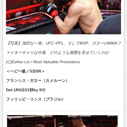
【写真】強烈な一発。UFC~PFL、そしてMVP。ガヌーのMMAフ
ァイターキャリは今後、どのような展開を見せていくのか
(C)Esther Lin / Most Valuable Promotions
＜ヘビー級／5分5R＞
フランシス・ガヌー（カメルーン）
Def.1R4分31秒by KO
フィリッピ・リンス（ブラジル）