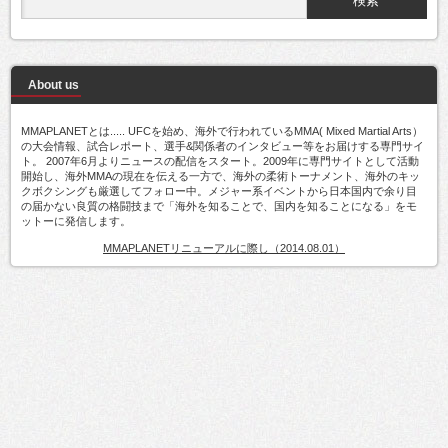
About us
MMAPLANETとは..... UFCを始め、海外で行われているMMA( Mixed Martial Arts）
の大会情報、試合レポート、選手&関係者のインタビュー等をお届けする専門サイ
ト。 2007年6月よりニュースの配信をスタート。2009年に専門サイトとして活動
開始し、海外MMAの現在を伝える一方で、海外の柔術トーナメント、海外のキッ
クボクシングも厳選してフォロー中。メジャー系イベントから日本国内で余り目
の届かない良質の格闘技まで「海外を知ることで、国内を知ることになる」をモ
ットーに発信します。
MMAPLANETリニューアルに際し（2014.08.01）