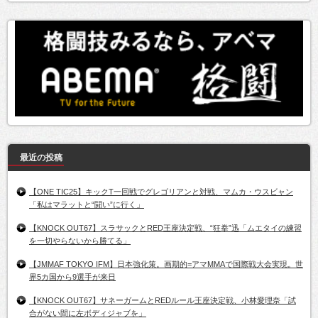
最近の投稿
【ONE TIC25】キックT一回戦でグレゴリアンと対戦、マムカ・ウスビャン
「私はマラットと“闘い”に行く」
【KNOCK OUT67】スラサックとRED王座決定戦、“狂拳”迅「ムエタイの練習
を一切やらないから勝てる」
【JMMAF TOKYO IFM】日本強化策。画期的=アマMMAで国際戦大会実現。世
界5カ国から9選手が来日
【KNOCK OUT67】サネーガームとREDルール王座決定戦、小林愛理奈「試
合がない間に左ボディジャブを」