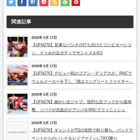
関連記事
2026年 5月 17日
【UFN276】見事なパンチの打ち分けとコンビネーショ
ン。ドゥホが左ボディでサントスをKO
2026年 5月 17日
【UFN276】デビュー戦のフアン・ディアスが、RNCで
ウェルメーカーを下し「僕はコンプリートファイター」
2026年 5月 17日
【UFN276】細かい左ジャブ、強烈な左フックから猛攻
撃。ソパイが流血のクアンバをRNCでフィニッシュ
2026年 5月 17日
【UFN276】ギャントがTDの攻防で粘り勝ち。バックマ
ウントからのパンチ＆ヒジでマインにTKO勝ち