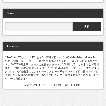
Search
About us
MMAPLANETとは..... UFCを始め、海外で行われているMMA( Mixed Martial Arts）
の大会情報、試合レポート、選手&関係者のインタビュー等をお届けする専門サイ
ト。 2007年6月よりニュースの配信をスタート。2009年に専門サイトとして活動
開始し、海外MMAの現在を伝える一方で、海外の柔術トーナメント、海外のキッ
クボクシングも厳選してフォロー中。メジャー系イベントから日本国内で余り目
の届かない良質の格闘技まで「海外を知ることで、国内を知ることになる」をモ
ットーに発信します。
MMAPLANETリニューアルに際し（2014.08.01）