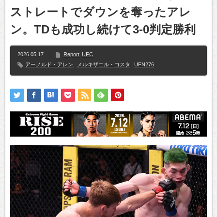
ストレートでダウンを奪ったアレ
ン。TDも成功し続けて3-0判定勝利
2026.05.17
Report
UFC
アーノルド・アレン
,
メルキザエル・コスタ
,
UFN276