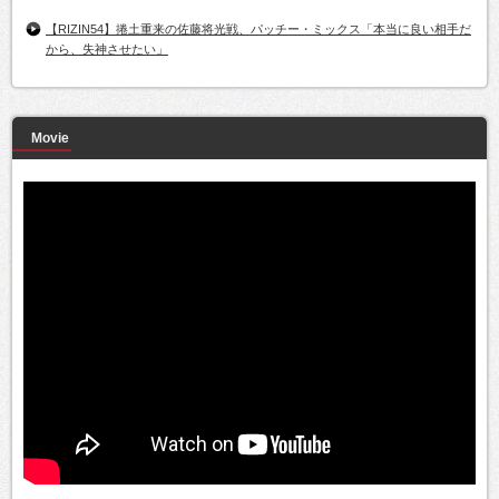
【RIZIN54】捲土重来の佐藤将光戦、パッチー・ミックス「本当に良い相手だ
から、失神させたい」
Movie