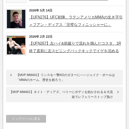
2026年 5月 14日
【UFN276】UFC初陣、ラテンアメリカMMAの生き字引
＝フアン・ディアス「完璧なフィニッシャーに」
2026年 2月 22日
【UFN267】左ハイ&前蹴りで流れを掴んだコスタ、1R
終了直前に左スピニングバックキックでイゲを沈める
【MVP MMA01】リンスを一撃KOのガヌーに――ジェイク・ポールは
「MMAのホーム、歴史を創ろう」
【MVP MMA01】ネイト・ディアズ、ぺリーにボディを効かされる＆大流
血でレフェリーストップ負け
トップページに戻る