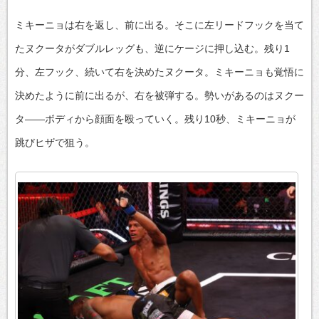
ミキーニョは右を返し、前に出る。そこに左リードフックを当て
たヌクータがダブルレッグも、逆にケージに押し込む。残り1
分、左フック、続いて右を決めたヌクータ。ミキーニョも覚悟に
決めたように前に出るが、右を被弾する。勢いがあるのはヌクー
タ――ボディから顔面を殴っていく。残り10秒、ミキーニョが
跳びヒザで狙う。