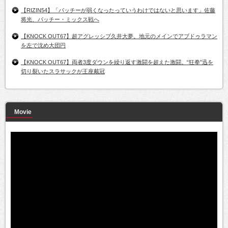
【RIZIN54】「パッチーが弱くなったっていうわけではないと思います」佐藤
将光、パッチー・ミックス戦へ
【KNOCK OUT67】超アグレッシブ久井大夢。地元のメインでアブドゥラマン
を左で沈め大団円
【KNOCK OUT67】両者3度ダウンを繰り返す激闘を超えた激闘。“狂拳”迅を
切り裂いたスラサックが王座戴冠
Movie