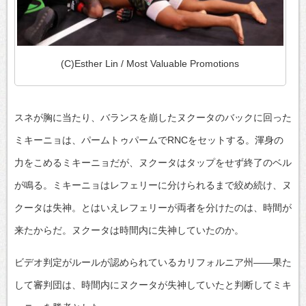
(C)Esther Lin / Most Valuable Promotions
スネが胸に当たり、バランスを崩したヌクータのバックに回った
ミキーニョは、パームトゥパームでRNCをセットする。渾身の
力をこめるミキーニョだが、ヌクータはタップをせず終了のベル
が鳴る。ミキーニョはレフェリーに分けられるまで絞め続け、ヌ
クータは失神。とはいえレフェリーが両者を分けたのは、時間が
来たからだ。ヌクータは時間内に失神していたのか。
ビデオ判定がルールが認められているカリフォルニア州――果た
して審判団は、時間内にヌクータが失神していたと判断してミキ