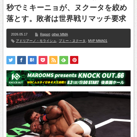
秒でミキーニョが、ヌクータを絞め
落とす。敗者は世界戦リマッチ要求
2026.05.17
Report
other MMA
アドリアーノ・モライシュ
,
プミー・ヌクータ
,
MVP MMA01