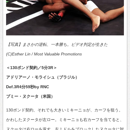
【写真】まさかの逆転、一本勝ち。ビデオ判定が生きた
(C)Esther Lin / Most Valuable Promotions
＜130ポンド契約／5分3R＞
アドリアーノ・モライシュ（ブラジル）
Def.3R4分59秒by RNC
プミー・ヌクータ（米国）
130ポンド契約、それでも大きいミキーニョが、カーフを狙う。
かわしたヌクータが左ロー。ミキーニョも右カーフを当てると、
ヌクータは右ローを返す。左ミドルをブロックしたヌクータに対