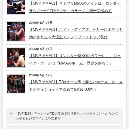
【MVP MMA01】ネトフリMMAのメインは、ロンダ・
ラウジーが17秒でジナ・カラーノに腕十字極める
2026年 5月 17日
【MVP MMA01】ネイト・ディアズ、ぺリーにボディを
効かされる＆大流血でレフェリーストップ負け
2026年 5月 17日
【MVP MMA01】リンスを一撃KOのガヌーに――ジェ
イク・ポールは「MMAのホーム、歴史を創ろう」
2026年 5月 17日
【MVP MMA01】TD&ケージ際で勝るパルナス、クロス
をボディショットで沈めて5連続KO勝ち
【UFN276】ギャントがTDの攻防で粘り勝ち。バックマウントからのパ
ンチ＆ヒジでマインにTKO勝ち