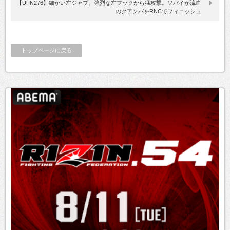
【UFN276】細かい左ジャブ、強烈な左フックから猛攻撃。ソパイが流血
のクアンバをRNCでフィニッシュ
トップページに戻る