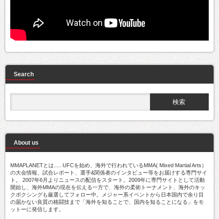
Search
About us
MMAPLANETとは..... UFCを始め、海外で行われているMMA( Mixed Martial Arts）
の大会情報、試合レポート、選手&関係者のインタビュー等をお届けする専門サイ
ト。 2007年6月よりニュースの配信をスタート。2009年に専門サイトとして活動
開始し、海外MMAの現在を伝える一方で、海外の柔術トーナメント、海外のキッ
クボクシングも厳選してフォロー中。メジャー系イベントから日本国内で余り目
の届かない良質の格闘技まで「海外を知ることで、国内を知ることになる」をモ
ットーに発信します。