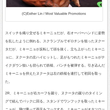
(C)Esther Lin / Most Valuable Promotions
スイッチを織り交ぜるミキーニョだが、右オーバーハンドに姿勢
を乱したように倒れる。スクランブルでギロチンを狙ったヌクー
タだが、ミキーニョが反転して頭を抜く。立ち上がったミキーニ
ョに、ヌクータの左ハイヒットし、足がもつれたミキーニョがテ
イクダウン狙いも切られて鉄槌、パンチを被弾する。引き込んだ
ミキーニョを抑えたヌクータは左の鉄槌を連打して初回を取っ
た。
2R、ミキーニョが右カーフを蹴り、ヌクータの蹴りのタイミン
グで組んでバックに回る。スタンドでワンフックを取ったミキー
ニョが、飛び乗って両足をフックする。ミキーニョがオタツロッ