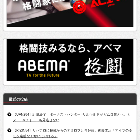
最近の投稿
【UFN284】計量終了 ボーナス・ハンター=サルキルドがガムロ超えへ。カ
ヌート×フォーロも見逃せない
【RIZIN54】サバテロに挑戦からのテミロフと再起戦。後藤丈治「アイツの幸
せを遠慮なく奪いにいける」