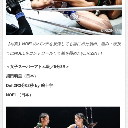
【写真】NOELのパンチを被弾しても前に出た須田。組み・寝技
ではNOELをコントロールして腕を極めた(C)RIZIN FF
＜女子スーパーアトム級／5分3R＞
須田萌里（日本）
Def.2R3分02秒 by 腕十字
NOEL（日本）