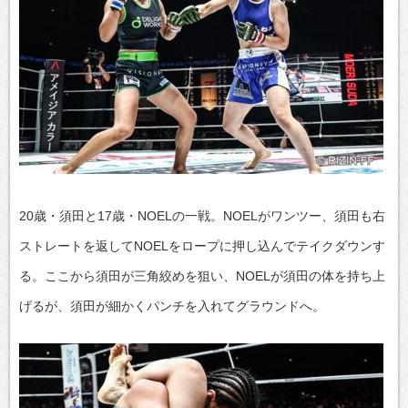
20歳・須田と17歳・NOELの一戦。NOELがワンツー、須田も右
ストレートを返してNOELをロープに押し込んでテイクダウンす
る。ここから須田が三角絞めを狙い、NOELが須田の体を持ち上
げるが、須田が細かくパンチを入れてグラウンドへ。