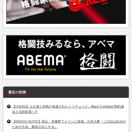
最近の投稿
【LFA242】上久保と対戦が発表されたトイチュベク。Black Combatが契約違
反と法的処置へ?!
【KNOCK OUT67】地元・羽曳野でメインに登場。久井大夢「この日は自分の
ための大会、最高の日にする」