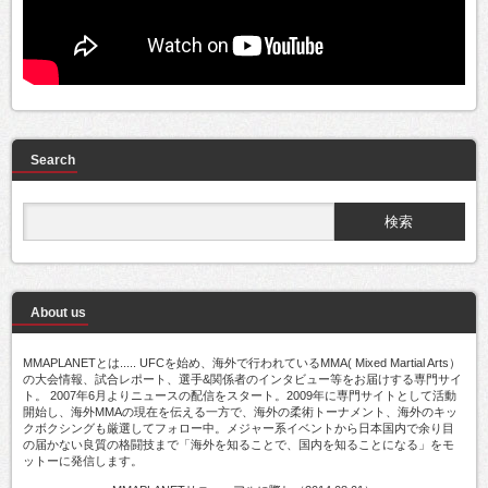
Search
About us
MMAPLANETとは..... UFCを始め、海外で行われているMMA( Mixed Martial Arts）
の大会情報、試合レポート、選手&関係者のインタビュー等をお届けする専門サイ
ト。 2007年6月よりニュースの配信をスタート。2009年に専門サイトとして活動
開始し、海外MMAの現在を伝える一方で、海外の柔術トーナメント、海外のキッ
クボクシングも厳選してフォロー中。メジャー系イベントから日本国内で余り目
の届かない良質の格闘技まで「海外を知ることで、国内を知ることになる」をモ
ットーに発信します。