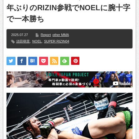
年ぶりのRIZIN参戦でNOELに腕十字
で一本勝ち
2025.07.27
Report
other MMA
須田萌里
,
NOEL
,
SUPER RIZIN04