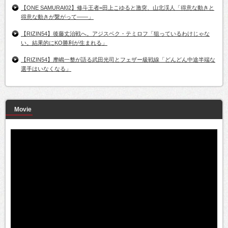
【ONE SAMURAI02】修斗王者=田上こゆると激突、山北渓人「得意な動きと
得意な動きが繋がって――」
【RIZIN54】後藤丈治戦へ。アジスベク・テミロフ「狙っているわけじゃな
い。結果的にKO勝利が生まれる」
【RIZIN54】摩嶋一整が語る武田光司とフェザー級戦線「どんどん中途半端な
選手はいなくなる」
Movie