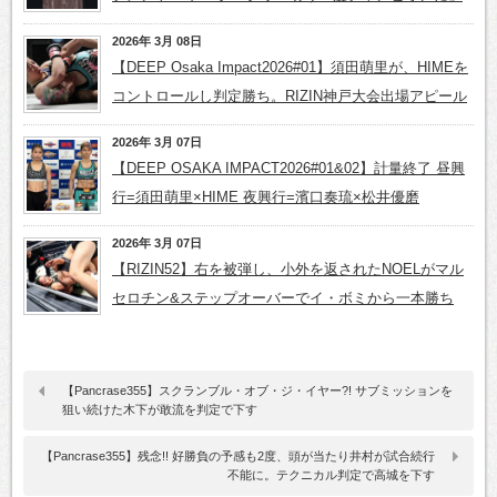
2026年 3月 08日
【DEEP Osaka Impact2026#01】須田萌里が、HIMEを
コントロールし判定勝ち。RIZIN神戸大会出場アピール
2026年 3月 07日
【DEEP OSAKA IMPACT2026#01&02】計量終了 昼興
行=須田萌里×HIME 夜興行=濱口奏琉×松井優磨
2026年 3月 07日
【RIZIN52】右を被弾し、小外を返されたNOELがマル
セロチン&ステップオーバーでイ・ボミから一本勝ち
【Pancrase355】スクランブル・オブ・ジ・イヤー?! サブミッションを
狙い続けた木下が敢流を判定で下す
【Pancrase355】残念!! 好勝負の予感も2度、頭が当たり井村が試合続行
不能に。テクニカル判定で高城を下す