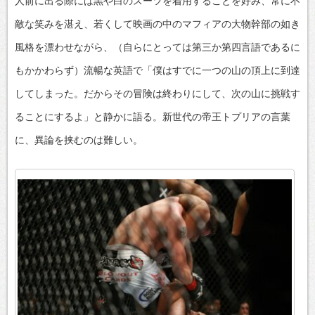
人前に出る際には黒や白のスーツを着用することを好み、常に不
敵な笑みを湛え、若くして映画の中のマフィアの大物幹部の如き
風格を漂わせながら、（自らにとっては第三か第四言語であるに
もかかわらず）流暢な英語で「僕はすでに一つの山の頂上に到達
してしまった。だからその冒険は終わりにして、次の山に挑戦す
ることにするよ」と静かに語る。新世代の帝王トプリアの言葉
に、異論を挟むのは難しい。