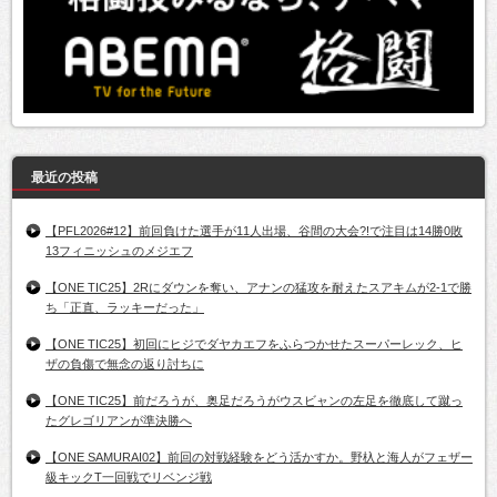
最近の投稿
【PFL2026#12】前回負けた選手が11人出場、谷間の大会?!で注目は14勝0敗
13フィニッシュのメジエフ
【ONE TIC25】2Rにダウンを奪い、アナンの猛攻を耐えたスアキムが2-1で勝
ち「正直、ラッキーだった」
【ONE TIC25】初回にヒジでダヤカエフをふらつかせたスーパーレック、ヒ
ザの負傷で無念の返り討ちに
【ONE TIC25】前だろうが、奥足だろうがウスビャンの左足を徹底して蹴っ
たグレゴリアンが準決勝へ
【ONE SAMURAI02】前回の対戦経験をどう活かすか。野杁と海人がフェザー
級キックT一回戦でリベンジ戦