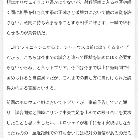
類はオリヴェイラより遥かに少ないが、射程距離に入るや否や瞬
く間に相手を打ち倒す拳の正確さと破壊力において他の追従を許
さない。激闘に持ち込ませることすら相手に許さず、一瞬で終わ
らせるのが真骨頂だ。
「1Rでフィニッシュするよ。シャーウスは前に出てくるタイプ
だから、こちらは今までの試合と違って距離を詰めにゆく必要す
らないからね」と言うトプリア。今回は今まで以上に短時間で仕
留められると自信満々だが、これまでの勝ち方に裏付けられた説
得力のある言葉といえる。
前回のホロウェイ戦においてトプリアが、事前予告していた通
り、試合開始と同時にリング中央で足を止めての殴り合いを要求
したことも思い出したい。ホロウェイが相手にせず実現はしなか
ったものの、至近距離での打ち合いには絶対の自信があるのだろ