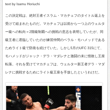
text by Isamu Horiuchi
この決定戦は、絶対王者イスラム・マカチェフのタイトル返上を
受けて組まれたものだ。マカチェフは以前から一つ上のウェルタ
ー級への転向＝2階級制覇への挑戦の意志を表明していたが、同
級王者に君臨していたのが練習仲間のベラル・モハメッドである
ためライト級で防衛を続けていた。しかし5月のUFC 315にて、
モハメッドがジャック・デラ・マダレナと激闘の末に惜敗し王座
転落。それを受けてマカチェフは、ウェルター新王者デラ・マダ
レナに挑戦するためにライト級王座を手放したというわけだ。