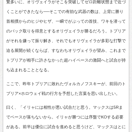
繁多いに、オリヴェイラがそこを突破してゼロ距離状態まで近づ
くことができたなら──そこでの有効な武器の数は、上背に勝り
首相撲からのヒジやヒザ、一瞬でがぶっての首技、ワキを潜って
のバック取りを得意とするオリヴェイラが勝るだろう。トプリア
がそれを嫌って振り解き、それでもオリヴェイラが多彩な打撃で
迫る展開が続くならば、すなわちオリヴェイラが望み、これまで
トプリアが相手に許さなかった超ハイペースの激闘へと試合が持
ち込まれることとなる。
ここで、昨年トプリアに敗れたヴォルカノフスキーが、前回のト
プリア×ホロウェイ戦の行方を予想した言葉を思い出したい。
曰く、「イリャには相性が悪い試合だと思う。マックスは5Rま
でペースが落ちないから。イリャが勝つには序盤でKOする必要
がある。前半は優位に試合を進めると思うけど、マックスはとに