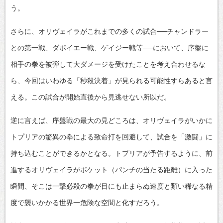
う。
さらに、オリヴェイラがこれまでの多くの試合──チャンドラー
との第一戦、ダポイエー戦、ゲイジー戦等──において、序盤に
相手の拳を被弾して大ダメージを受けたことを考え合わせるな
ら、今回はいわゆる「秒殺決着」が見られる可能性すらあると言
える。この試合が開始直後から見逃せない所以だ。
逆に言えば、序盤戦の最大の見どころは、オリヴェイラがいかに
トプリアの驚異の拳による致命打を回避して、試合を「激闘」に
持ち込むことができるかとなる。トプリアが予告するように、前
進するオリヴェイラがポケット（パンチの当たる距離）に入った
瞬間、そこは一撃必殺の拳が目にも止まらぬ速度と類い稀なる精
度で襲いかかる世界一危険な空間と化すだろう。