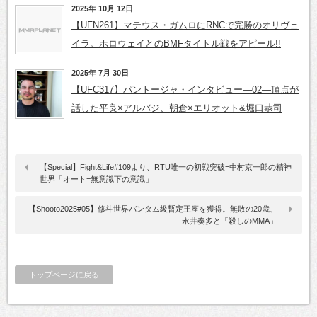
2025年 10月 12日
【UFN261】マテウス・ガムロにRNCで完勝のオリヴェ
イラ。ホロウェイとのBMFタイトル戦をアピール!!
2025年 7月 30日
【UFC317】パントージャ・インタビュー―02―頂点が
話した平良×アルバジ、朝倉×エリオット&堀口恭司
【Special】Fight&Life#109より、RTU唯一の初戦突破=中村京一郎の精神
世界「オート=無意識下の意識」
【Shooto2025#05】修斗世界バンタム級暫定王座を獲得。無敗の20歳、
永井奏多と「殺しのMMA」
トップページに戻る