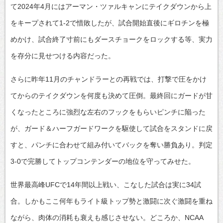
て2024年4月にはアーマン・ツァルキャンにテイクダウンから上
をキープされて1-2で惜敗したが、試合開始直後にギロチンを極
めかけ、試合終了寸前にもダースチョークをロックする等、実力
を存分に見せつける内容だった。
さらに昨年11月のチャンドラーとの再戦では、打撃で圧をかけ
てからのテイクダウンを何度も決めて圧倒。最終回にガードが甘
くなったところに強烈な左右のフックをもらいピンチに陥った
が、ガード＆ハーフガードワークを駆使して試合をスタンドに戻
すと、パンチに合わせて組み付いてバックを奪い勝負あり。判定
3-0で完勝してトップコンテンダーの地位を守ってみせた。
世界最高峰UFCで14年間以上戦い、こなした試合は実に34試
合。しかもここ何年もライト級トップ勢と激闘に次ぐ激闘を重ね
ながら、肉体の消耗も衰えも感じさせない。どころか、NCAA