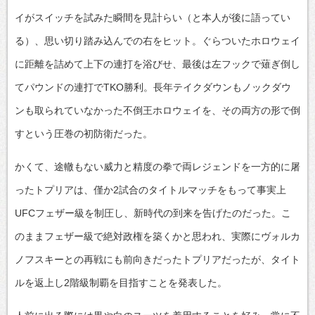
イがスイッチを試みた瞬間を見計らい（と本人が後に語ってい
る）、思い切り踏み込んでの右をヒット。ぐらついたホロウェイ
に距離を詰めて上下の連打を浴びせ、最後は左フックで薙ぎ倒し
てパウンドの連打でTKO勝利。長年テイクダウンもノックダウ
ンも取られていなかった不倒王ホロウェイを、その両方の形で倒
すという圧巻の初防衛だった。
かくて、途轍もない威力と精度の拳で両レジェンドを一方的に屠
ったトプリアは、僅か2試合のタイトルマッチをもって事実上
UFCフェザー級を制圧し、新時代の到来を告げたのだった。こ
のままフェザー級で絶対政権を築くかと思われ、実際にヴォルカ
ノフスキーとの再戦にも前向きだったトプリアだったが、タイト
ルを返上し2階級制覇を目指すことを発表した。