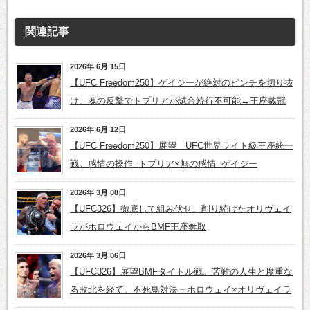
関連記事
2026年 6月 15日
【UFC Freedom250】ゲイジーが絶対のピンチを切り抜
け、魂の反撃でトプリアが試合続行不可能→王座戴冠
2026年 6月 12日
【UFC Freedom250】展望 UFC世界ライト級王座統一
戦。感情の操作=トプリア×無の感情=ゲイジー
2026年 3月 08日
【UFC326】徹底して組み伏せ、削り続けたオリヴェイ
ラがホロウェイからBMF王座奪取
2026年 3月 06日
【UFC326】展望BMFタイトル戦。苦難の人生と度重な
る敗北を経て。不死鳥対決＝ホロウェイ×オリヴェイラ