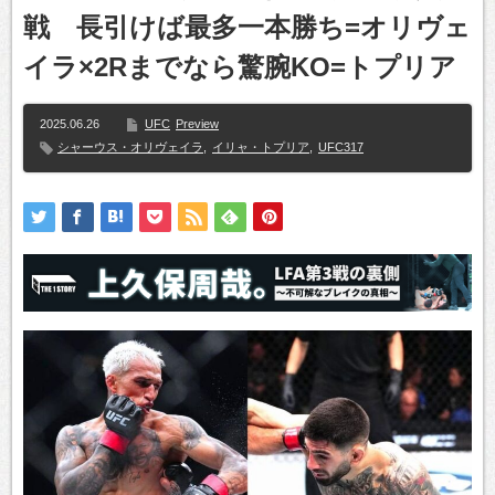
戦 長引けば最多一本勝ち=オリヴェ
イラ×2Rまでなら驚腕KO=トプリア
2025.06.26
UFC
Preview
シャーウス・オリヴェイラ
,
イリャ・トプリア
,
UFC317