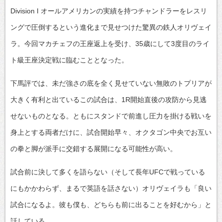
Division I オールアメリカンの実績を持つチャンドラーをレスリ
ングで圧倒するという進化まで見せつけた驚異の鉄人オリヴェイ
ラ。今回マカチェフの王座返上を受け、35歳にして3度目のライ
ト級王座決定戦に臨むこととなった。
下馬評では、未だ強さの底を全く見せていない無敗のトプリアが
大きく有利と出ているこの試合は、1R開始直後の攻防から見逃
せないものとなる。ともにスタンドで前進し圧力を掛ける戦いを
身上とする両者だけに、試合開始早々、オクタゴン中央でお互い
の拳と脚が派手に交錯する展開になる可能性が高い。
試合前に決して多くを語らない（そして長年UFCで戦っている
にもかかわらず、まるで英語を話さない）オリヴェイラも「良い
試合になるよ。彼も僕も、どちらも前に出ることを好むから」と
話している。