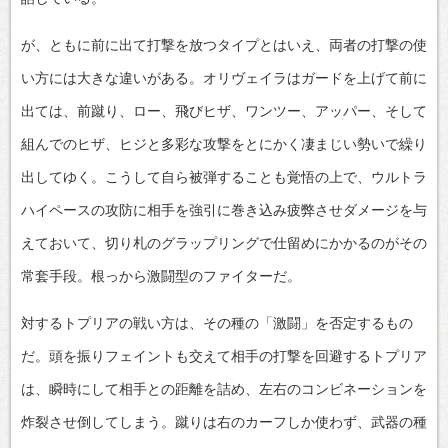
が、ともに前に出て打撃を放つタイプとはいえ、両者の打撃の使
い方には大きな違いがある。オリヴェイラはガードを上げて前に
出ては、前蹴り、ロー、飛びヒザ、ワンツー、アッパー、そして
組んでのヒザ、ヒジと多彩な攻撃をとにかく凄まじい勢いで繰り
出してゆく。こうして自ら被弾することも覚悟の上で、ウルトラ
ハイペースの攻防に相手を強引に巻き込み疲弊させダメージを与
えておいて、切り札のグラップリングで仕留めにかかるのがその
常套手段。根っから激闘型のファイターだ。
対するトプリアの戦い方は、その種の「激闘」を否定するもの
だ。頭を振りフェイントも交えて相手の打撃を回避するトプリア
は、瞬時にして相手との距離を詰め、左右のコンビネーションを
炸裂させ倒してしまう。蹴りは右のカーフしか使わず、武器の種