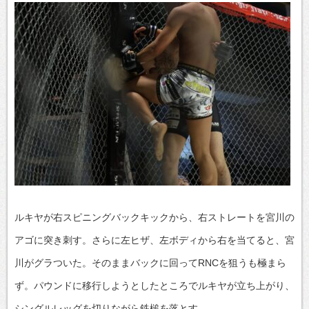
ルキヤが右スピニングバックキックから、右ストレートを宮川の
アゴに突き刺す。さらに左ヒザ、左ボディから右を当てると、宮
川がグラついた。そのままバックに回ってRNCを狙うも極まら
ず。パウンドに移行しようとしたところでルキヤが立ち上がり、
シングルレッグを切りながら鉄槌を落とす。