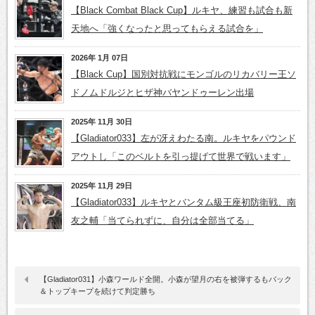
【Black Combat Black Cup】ルキヤ、練習も試合も新
天地へ「強くなったと思ってもらえる試合を」
2026年 1月 07日
【Black Cup】国別対抗戦にモンゴルのリカバリー王ソ
ドノムドルジとヒザ神バヤンドゥーレン出場
2025年 11月 30日
【Gladiator033】左が冴えわたる南。ルキヤをパウンド
アウトし「このベルトを引っ提げて世界で戦います」
2025年 11月 29日
【Gladiator033】ルキヤとバンタム級王座初防衛戦、南
友之輔「当てられずに、自分は全部当てる」
【Gladiator031】小森ワールド全開。小森が望月の右を被弾するもバック
＆トップキープを続けて判定勝ち