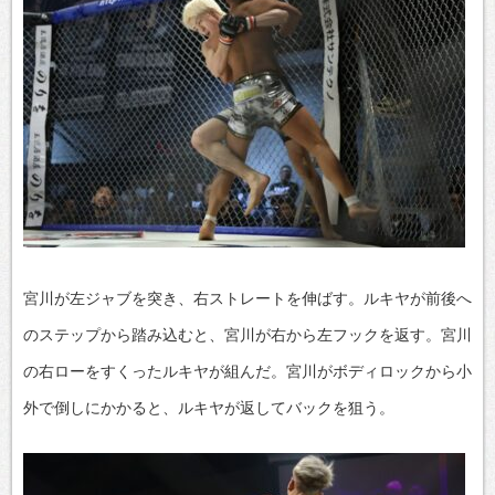
宮川が左ジャブを突き、右ストレートを伸ばす。ルキヤが前後へ
のステップから踏み込むと、宮川が右から左フックを返す。宮川
の右ローをすくったルキヤが組んだ。宮川がボディロックから小
外で倒しにかかると、ルキヤが返してバックを狙う。