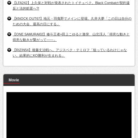
【LFA242】上久保と対戦が発表されたトイチュベク。Black Combatが契約違
反と法的処置へ?!
【KNOCK OUT67】地元・羽曳野でメインに登場。久井大夢「この日は自分の
ための大会、最高の日にする」
【ONE SAMURAI02】修斗王者=田上こゆると激突、山北渓人「得意な動きと
得意な動きが繋がって――」
【RIZIN54】後藤丈治戦へ。アジスベク・テミロフ「狙っているわけじゃな
い。結果的にKO勝利が生まれる」
Movie