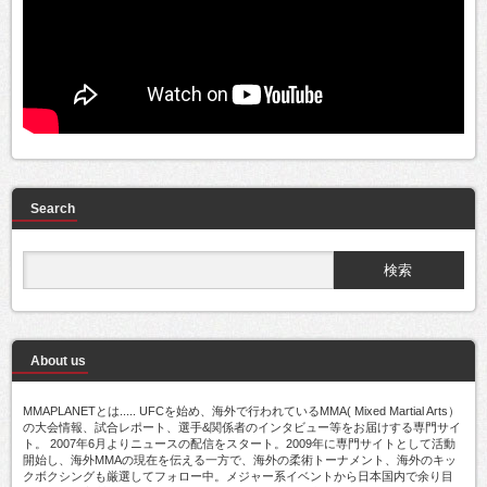
Search
About us
MMAPLANETとは..... UFCを始め、海外で行われているMMA( Mixed Martial Arts）
の大会情報、試合レポート、選手&関係者のインタビュー等をお届けする専門サイ
ト。 2007年6月よりニュースの配信をスタート。2009年に専門サイトとして活動
開始し、海外MMAの現在を伝える一方で、海外の柔術トーナメント、海外のキッ
クボクシングも厳選してフォロー中。メジャー系イベントから日本国内で余り目