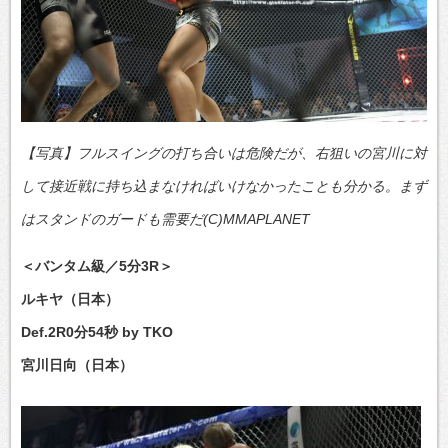
【写真】フルスイングの打ち合いは危険だが、右狙いの宮川に対
して接近戦に持ち込まなければいけなかったことも分かる。まず
はスタンドのガードも需要だ(C)MMAPLANET
＜バンタム級／5分3R＞
ルキヤ（日本）
Def.2R0分54秒 by TKO
宮川日向（日本）