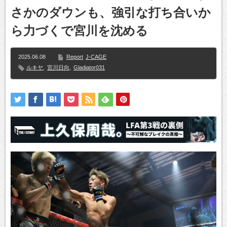
さかのダウンも、強引な打ち合いか
ら力づくで宮川を沈める
2025.06.08
Report
J-CAGE
ルキヤ
,
宮川日向
,
Gladiator031