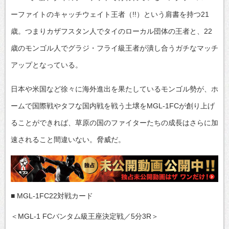
ーファイトのキャッチウェイト王者（!!）という肩書を持つ21
歳。つまりカザフスタン人でタイのローカル団体の王者と、22
歳のモンゴル人でグラジ・フライ級王者が潰し合うガチなマッチ
アップとなっている。
日本や米国など徐々に海外進出を果たしているモンゴル勢が、ホ
ームで国際戦やタフな国内戦を戦う土壌をMGL-1FCが創り上げ
ることができれば、草原の国のファイターたちの成長はさらに加
速されること間違いない。脅威だ。
■ MGL-1FC22対戦カード
＜MGL-1 FCバンタム級王座決定戦／5分3R＞