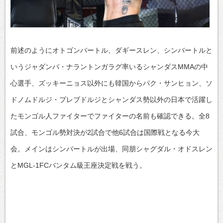
前述のようにオトゴンバートル、ダギースレン、シンバートルと
いうジャダンバ・ナラントンガラグ率いるシャンダスMMAの中
心選手、ズッキーニョス以外にも韓国からパク・サンヒョン、ソ
ドノムドルジ・プレブドルジとシャンダス勢以外の日本で活躍し
たモンゴル人ファイターでファイターの名前も確認できる。全8
試合、モンゴル勢対決が2試合で他6試合は国際戦となる今大
会。メインはシンバートルが出場、同朋シャグダル・オドスレン
とMGL-1FCバンタム級王座決定戦を戦う。