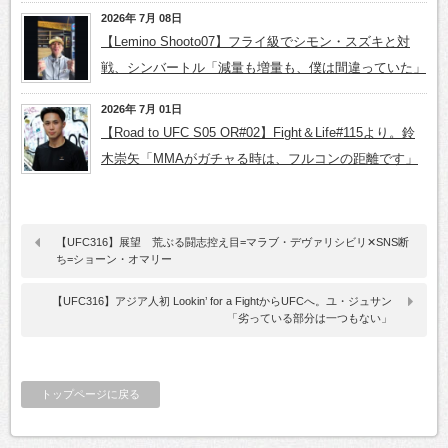
2026年 7月 08日
【Lemino Shooto07】フライ級でシモン・スズキと対
戦、シンバートル「減量も増量も、僕は間違っていた」
2026年 7月 01日
【Road to UFC S05 OR#02】Fight＆Life#115より。鈴
木崇矢「MMAがガチャる時は、フルコンの距離です」
【UFC316】展望 荒ぶる闘志控え目=マラブ・デヴァリシビリ✕SNS断
ち=ショーン・オマリー
【UFC316】アジア人初 Lookin’ for a FightからUFCへ。ユ・ジュサン
「劣っている部分は一つもない」
トップページに戻る