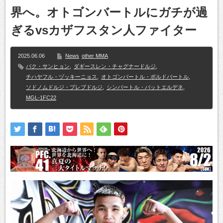
界へ。オトゴンバートルにガチが過
ぎるvsカザフスタン人ファイター
2025.06.06
News
other MMA
パク・サンヒョン
,
ダギースレン・チャグナードルジ
,
チハヤフル・ヅッキーニョス
,
オトゴンバートル・ボルドバートル
,
ソドノムドルジ・プレブドルジ
,
シンバートル・バットエルデネ
,
MGL-1FC22