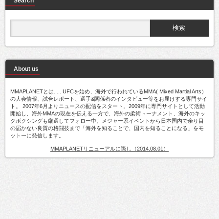
Search
About us
MMAPLANETとは..... UFCを始め、海外で行われているMMA( Mixed Martial Arts）
の大会情報、試合レポート、選手&関係者のインタビュー等をお届けする専門サイ
ト。 2007年6月よりニュースの配信をスタート。2009年に専門サイトとして活動
開始し、海外MMAの現在を伝える一方で、海外の柔術トーナメント、海外のキッ
クボクシングも厳選してフォロー中。メジャー系イベントから日本国内で余り目
の届かない良質の格闘技まで「海外を知ることで、国内を知ることになる」をモ
ットーに発信します。
MMAPLANETリニューアルに際し（2014.08.01）