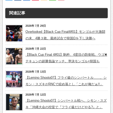
関連記事
2026年 7月 29日
Overlooked【Black Cup Final4#01】モンゴルが大激闘
の末、4勝３敗。最終試合で韓国Ωを下し決勝へ
2026年 7月 22日
【Black Cup Final 4#01】駒杵、4度目の防衛戦。ウゴ✖
テキュンの超勝負論マッチ。準決モンゴル×韓国も
2026年 7月 13日
【Lemino Shooto07】フライ級のシンバートル……。シ
モン・スズキがRNCで絞め落とし「これが俺だぁ!!」
2026年 7月 12日
【Lemino Shooto07】シンバートル戦へ、シモン・スズ
キ「沖縄大会の控室で『フライ級だけどやる?』と」