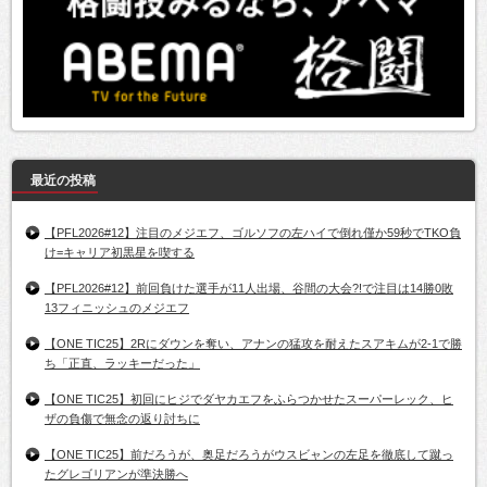
最近の投稿
【PFL2026#12】注目のメジエフ、ゴルソフの左ハイで倒れ僅か59秒でTKO負
け=キャリア初黒星を喫する
【PFL2026#12】前回負けた選手が11人出場、谷間の大会?!で注目は14勝0敗
13フィニッシュのメジエフ
【ONE TIC25】2Rにダウンを奪い、アナンの猛攻を耐えたスアキムが2-1で勝
ち「正直、ラッキーだった」
【ONE TIC25】初回にヒジでダヤカエフをふらつかせたスーパーレック、ヒ
ザの負傷で無念の返り討ちに
【ONE TIC25】前だろうが、奥足だろうがウスビャンの左足を徹底して蹴っ
たグレゴリアンが準決勝へ