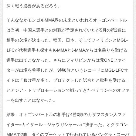
深く戦う必要があるだろう。
そんななかモンゴルMMA界の未来といわれるオトゴンバートル
は当初、中国人選手との対戦が予定されていたが5月の第2週に
相手の欠場が決まった。韓国、日本、そしてフィリピンとMGL-
1FCが代替選手も探すもK-MMAとJ-MMAからは名乗りを挙げる
選手は出てこなかった。さらにフィリピンからは元ONEファイ
ターが出場を希望したが、9勝8敗というレコードにMGL-1FCサ
イドは「負け星が多く、プロテクトした試合だと批判を受ける」
とアジア・トップロモーションで戦ってきたベテランへのオファ
ーを出すことはなかった。
結果、オトゴンバートルの相手は4勝0敗のカザフスタン人ファ
イター=カイザール・ジャウガシャールに決まった。オクタゴン
MMAで2勝、タイのプーケットで行われているバングラ・スーパ