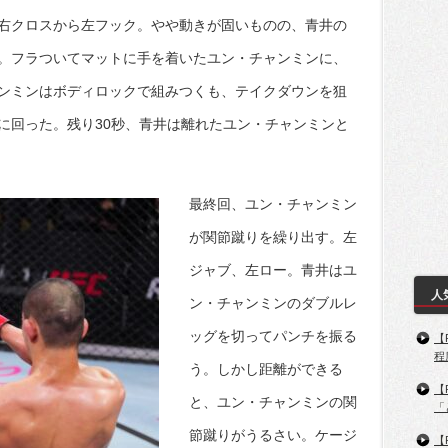
右クロスから左フック。やや動きが固いものの、青井の
。フラついてマットに手を着いたユン・チャンミンに、
ンミンはボディロックで組みつくも、テイクダウンを狙
に回った。残り30秒、青井は離れたユン・チャンミンと
最終回、ユン・チャンミン
が関節蹴りを繰り出す。左
ジャブ、左ロー。青井はユ
人
ン・チャンミンのダブルレ
ッグを切ってパンチを振る
【
程
う。しかし距離ができる
【
と、ユン・チャンミンの関
「
節蹴りがうるさい。ケージ
【