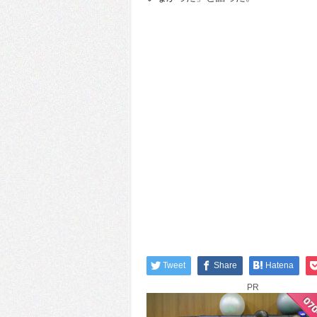
Tweet
Share
Hatena
PR