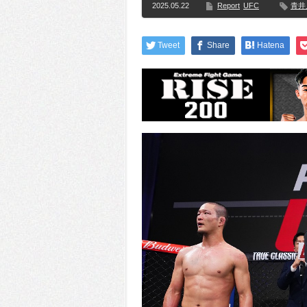
2025.05.22
Report
UFC
青井
Tweet
Share
Hatena