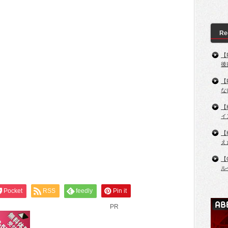
Re
【
後
【
な
【
イ
【
え
【
ル
Pocket
RSS
feedly
Pin it
PR