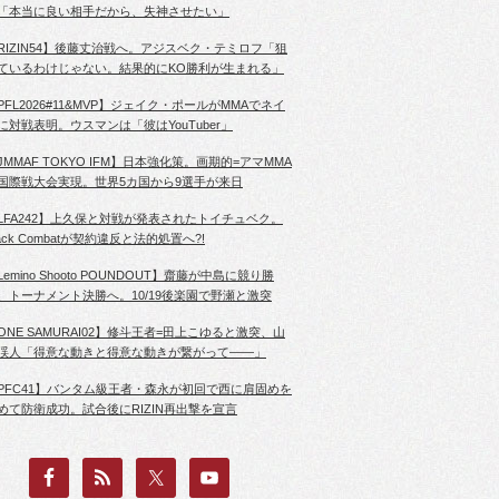
「本当に良い相手だから、失神させたい」
RIZIN54】後藤丈治戦へ。アジスベク・テミロフ「狙
ているわけじゃない。結果的にKO勝利が生まれる」
PFL2026#11&MVP】ジェイク・ポールがMMAでネイ
に対戦表明。ウスマンは「彼はYouTuber」
JMMAF TOKYO IFM】日本強化策。画期的=アマMMA
国際戦大会実現。世界5カ国から9選手が来日
LFA242】上久保と対戦が発表されたトイチュベク。
lack Combatが契約違反と法的処置へ?!
Lemino Shooto POUNDOUT】齋藤が中島に競り勝
、トーナメント決勝へ。10/19後楽園で野瀬と激突
ONE SAMURAI02】修斗王者=田上こゆると激突、山
渓人「得意な動きと得意な動きが繋がって――」
PFC41】バンタム級王者・森永が初回で西に肩固めを
めて防衛成功。試合後にRIZIN再出撃を宣言