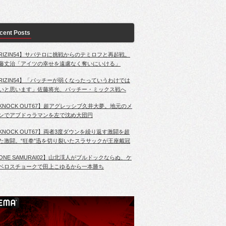
cent Posts
RIZIN54】サバテロに挑戦からのテミロフと再起戦。
藤丈治「アイツの幸せを遠慮なく奪いにいける」
RIZIN54】「パッチーが弱くなったっていうわけでは
いと思います」佐藤将光、パッチー・ミックス戦へ
KNOCK OUT67】超アグレッシブ久井大夢。地元のメ
ンでアブドゥラマンを左で沈め大団円
KNOCK OUT67】両者3度ダウンを繰り返す激闘を超
た激闘。“狂拳”迅を切り裂いたスラサックが王座戴冠
ONE SAMURAI02】山北渓人がブルドックならぬ、ケ
ベロスチョークで田上こゆるから一本勝ち