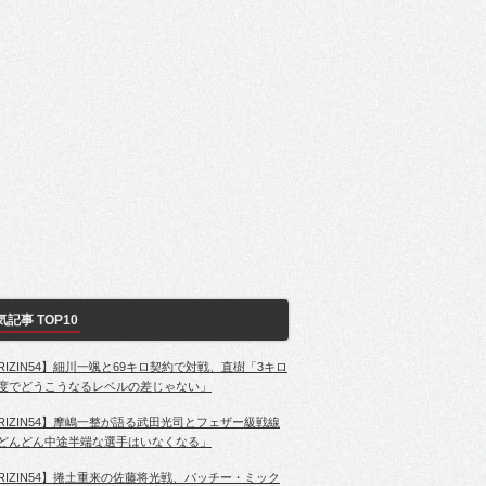
気記事 TOP10
RIZIN54】細川一颯と69キロ契約で対戦、直樹「3キロ
度でどうこうなるレベルの差じゃない」
RIZIN54】摩嶋一整が語る武田光司とフェザー級戦線
どんどん中途半端な選手はいなくなる」
RIZIN54】捲土重来の佐藤将光戦、パッチー・ミック