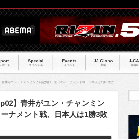
port
Special
Events
JJ Globo
J-C
レポート
スペシャル
イベント
柔術
国内M
04 Ep02】青井がユン・チャンミンに判定負け。初日のトーナメント戦、日本人は1勝3敗に
S04 Ep02】青井がユン・チャンミン
ーナメント戦、日本人は1勝3敗