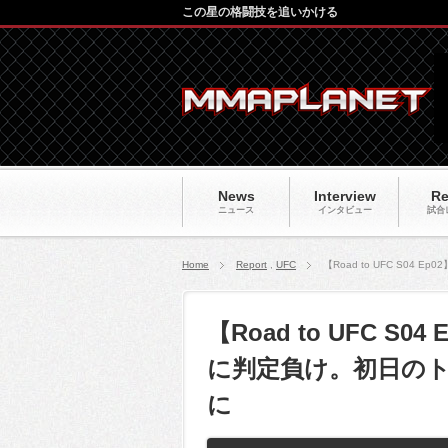
この星の格闘技を追いかける
News
Interview
Re
ニュース
インタビュー
試合
Home
Report
,
UFC
【Road to UFC S
【Road to UFC 
に判定負け。初日のト
に