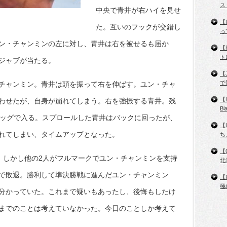
ス
中央で青井が右ハイを見せ
【
た。互いのフックが交錯し
っ
ン・チャンミンの左に対し、青井は右を被せるも届か
【
ト
ジャブが当たる。
【
で
チャンミン。青井は頭を振って右を伸ばす。ユン・チャ
【
わせたが、自身が崩れてしまう。右を強振する青井。残
B
レッグで入る。スプロールした青井はバックに回ったが、
【
れてしまい、タイムアップとなった。
ち
【
井。しかし他の2人がフルマークでユン・チャンミンを支持
北
で敗退。勝利して準決勝戦に進んだユン・チャンミン
【
極
分かっていた。これまで疑いもあったし、後悔もしたけ
までのことは考えていなかった。今日のことしか考えて