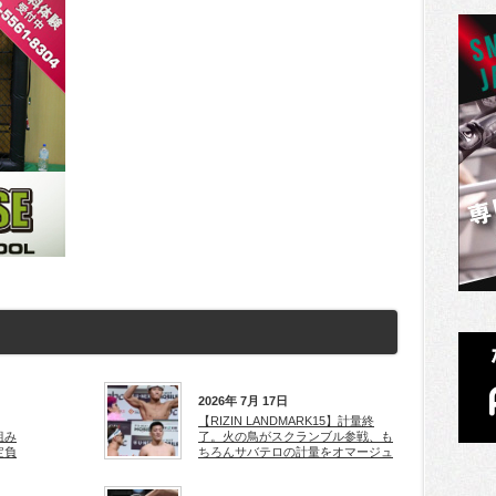
2026年 7月 17日
【RIZIN LANDMARK15】計量終
組み
了。火の鳥がスクランブル参戦、も
定負
ちろんサバテロの計量をオマージュ