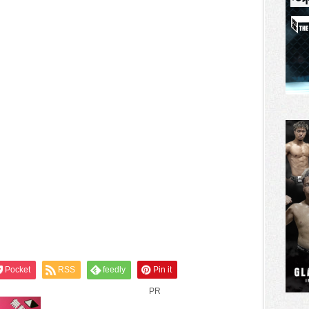
Pocket
RSS
feedly
Pin it
PR