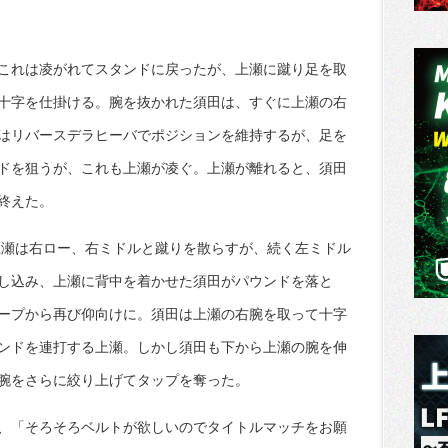
これは凌がれてスタンドに戻ったが、上瀬に蹴り足を取
十字を仕掛ける。腕を抜かれた須田は、すぐに上瀬の右
はリバースデラヒーバでポジションを維持するが、足を
ドを狙うが、これも上瀬が凌ぐ。上瀬が離れると、須田
終えた。
上瀬は右ロー、右ミドルと蹴りを散らすが、続く左ミドル
し込み、上瀬に背中を着かせた須田がパウンドを落と
ープから再び仰向けに。須田は上瀬の右腕を取って十字
ンドを連打する上瀬。しかし須田も下から上瀬の腕を伸
腕をさらに絞り上げてタップを奪った。
、「そろそろベルトが欲しいのでタイトルマッチをお願