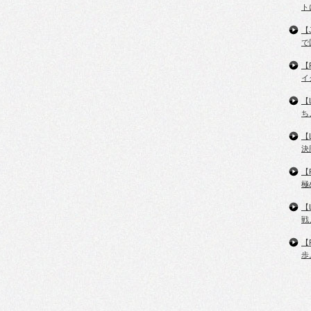
ト
【
で
【
イ
【
ち
【
決
【
極
【
戦
【
歩