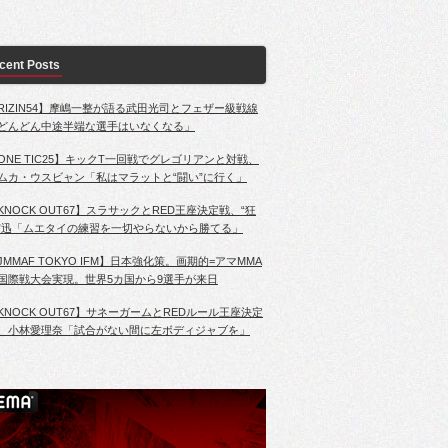
cent Posts
RIZIN54】摩嶋一整が語る武田光司とフェザー級戦線
どんどん中途半端な選手はいなくなる」
ONE TIC25】キックT一回戦でグレゴリアンと対戦、
ムカ・ウスビャン「私はマラットと“闘い”に行く」
KNOCK OUT67】スラサックとRED王座決定戦、“狂
”迅「ムエタイの練習を一切やらないから勝てる」
JMMAF TOKYO IFM】日本強化策。画期的=アマMMA
国際戦大会実現。世界5カ国から9選手が来日
KNOCK OUT67】サネーガームとREDルール王座決定
、小林愛理奈「試合がない間に左ボディジャブを」