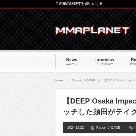
この星の格闘技を追いかける
News
Interview
Re
ニュース
インタビュー
試合
Home
Report
,
J-CAGE
【DEEP Osaka I
【DEEP Osaka Im
ッチした須田がテイ
2024.12.22
Report
J-CAGE