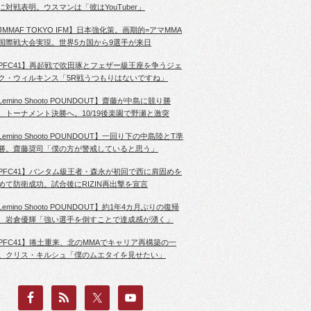
に対戦表明。ウスマンは「彼はYouTuber」
JMMAF TOKYO IFM】日本強化策。画期的=アマMMA
国際戦大会実現。世界5カ国から9選手が来日
PFC41】再起戦で吹田琢とフェザー級王座を争うジェ
ク・ウィルキンス「5R戦うつもりはないですね」
Lemino Shooto POUNDOUT】齋藤が中島に競り勝
、トーナメント決勝へ。10/19後楽園で野瀬と激突
Lemino Shooto POUNDOUT】一回り下の中島陸とT準
勝。齋藤奨司「僕の方が警戒していると思う」
PFC41】バンタム級王者・森永が初回で西に肩固めを
めて防衛成功。試合後にRIZIN再出撃を宣言
Lemino Shooto POUNDOUT】約1年4カ月ぶりの復帰
、岩倉優輝「強い選手を倒すことで達成感が湧く」
PFC41】捲土重来、北のMMAでキャリア再構築の一
。クリス・キルシュ「僕のムエタイを見せたい」