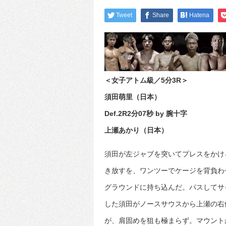
Tweet
Share
Hatena
＜女子アトム級／5分3R＞
須田萌里（日本）
Def.2R2分07秒 by 腕十字
上瀬あかり（日本）
須田が左ジャブを突いてプレスをかけ
き放すを、ワンツーでケージを背負わ
グラウンドに持ち込んだ。パスしてサ
した須田がノースサウスから上瀬の右
が、肩固めを狙も極まらず。マウント