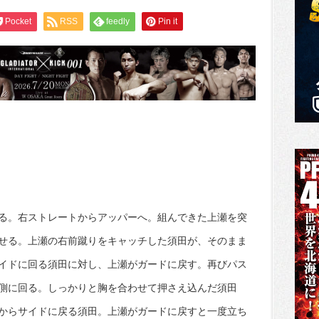
Pocket
RSS
feedly
Pin it
る。右ストレートからアッパーへ。組んできた上瀬を突
せる。上瀬の右前蹴りをキャッチした須田が、そのまま
イドに回る須田に対し、上瀬がガードに戻す。再びパス
側に回る。しっかりと胸を合わせて押さえ込んだ須田
からサイドに戻る須田。上瀬がガードに戻すと一度立ち