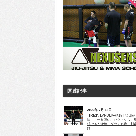
関連記事
2026年 7月 18日
【RIZIN LANDMARK15】須田萌
里、「一番強い」パク・シウに
続けるも疲弊。ダウンも喫し判
け