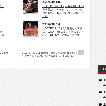
2026年 3月 08日
Sアト
【DEEP Osaka Impact2026#01】須
、パ
田萌里が、HIMEをコントロールし
ン
判定勝ち。RIZIN神戸大会出場アピ
ール
2025年 9月 15日
【DEEP127】3年4カ月振りの再戦
 昼
は、大島が須田の柔術を潰して返り
濱口奏
討ち。RIZINで伊澤星花戦をアピー
ル
寝技で極め
【Grachan Herios】RTU帰りの原口が高橋を圧巻のパ
ウンドアウト「可能性がある限りてっぺんを目指す」
人
【
ス
【
ク
【