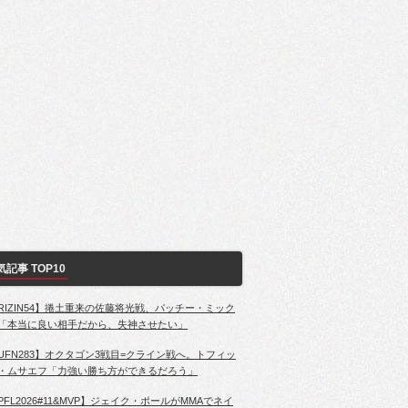
気記事 TOP10
RIZIN54】捲土重来の佐藤将光戦、パッチー・ミック
「本当に良い相手だから、失神させたい」
UFN283】オクタゴン3戦目=クライン戦へ。トフィッ
・ムサエフ「力強い勝ち方ができるだろう」
PFL2026#11&MVP】ジェイク・ポールがMMAでネイ