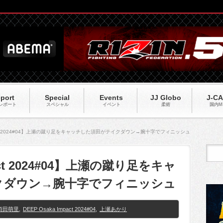
port
Special
Events
JJ Globo
J-C
レポート
スペシャル
イベント
柔術
国内M
mpact 2024#04】上瀬の蹴り足をキャッチした須田がテイクダウン→腕十字でフィニッシュ
pact 2024#04】上瀬の蹴り足をキャ
クダウン→腕十字でフィニッシュ
須田萌里
,
DEEP Osaka Impact 2024#04
,
上瀬あかり