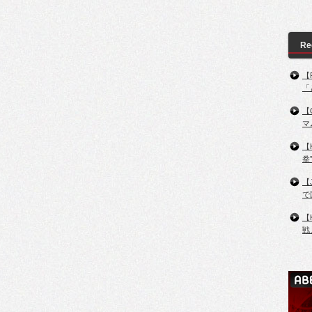
Re
【
「
【
マ
【
拳
【
で
【
戦