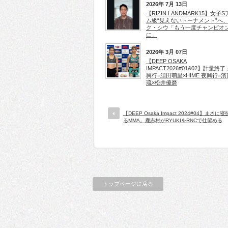
2026年 7月 13日
【RIZIN LANDMARK15】女子
ム級“見えないトーナメント”へ
ク・シウ「もう一度チャンピオ
に」
2026年 3月 07日
【DEEP OSAKA
IMPACT2026#01&02】計量終了
興行=須田萌里×HIME 夜興行=
琉×松井優磨
【DEEP Osaka Impact 2024#04】まさに
るMMA。鹿志村がRYUKIをRNCで仕留める
トップページに戻る