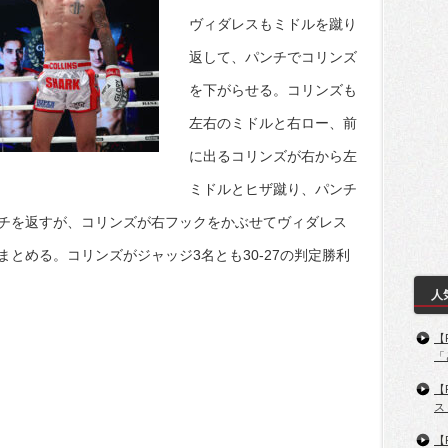
ヴィダレスもミドルを蹴り
返して、パンチでコリンズ
を下がらせる。コリンズも
左右のミドルと右ロー、前
に出るコリンズが右から左
ミドルとヒザ蹴り、パンチ
チを返すが、コリンズが右フックをかぶせてヴィダレス
とめる。コリンズがジャッジ3名とも30-27の判定勝利
人
【
「
【
ス
【