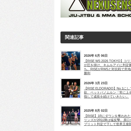
関連記事
2026年 6月 06日
【RISE WS 2026 TOKYO】コ
が圧を掛け、キムルアイに判定
ち。RISEがRWSと対抗戦で意
勝利
2026年 3月 23日
【RISE ELDORADO】No.1に
欲、ペットパノムルン「常に上
指して成長を続けていきたい」
2025年 8月 02日
【RISE】1Rにダウンを奪われ
リンズが2R以降は猛反撃。原口
プリット判定で下して世界王座