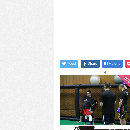
Tweet
Share
Hatena
PR