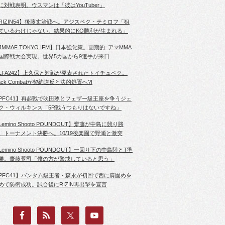
に対戦表明。ウスマンは「彼はYouTuber」
RIZIN54】後藤丈治戦へ。アジスベク・テミロフ「狙
ているわけじゃない。結果的にKO勝利が生まれる」
JMMAF TOKYO IFM】日本強化策。画期的=アマMMA
国際戦大会実現。世界5カ国から9選手が来日
LFA242】上久保と対戦が発表されたトイチュベク。
lack Combatが契約違反と法的処置へ?!
PFC41】再起戦で吹田琢とフェザー級王座を争うジェ
ク・ウィルキンス「5R戦うつもりはないですね」
Lemino Shooto POUNDOUT】齋藤が中島に競り勝
、トーナメント決勝へ。10/19後楽園で野瀬と激突
Lemino Shooto POUNDOUT】一回り下の中島陸とT準
勝。齋藤奨司「僕の方が警戒していると思う」
PFC41】バンタム級王者・森永が初回で西に肩固めを
めて防衛成功。試合後にRIZIN再出撃を宣言