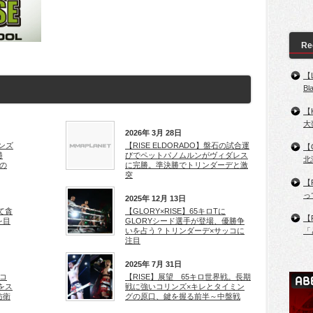
Re
【
B
【
大
2026年 3月 28日
リンズ
【RISE ELDORADO】盤石の試合運
【
勝
びでペットパノムルンがヴィダレス
北
地の
に完勝。準決勝でトリンダーデと激
突
【
っ
2025年 12月 13日
して貪
【GLORY×RISE】65キロTに
【
を目
GLORYシード選手が登場、優勝争
いを占う？トリンダーデ×サッコに
「
注目
2025年 7月 31日
たコ
【RISE】展望 65キロ世界戦。長期
をス
戦に強いコリンズ×キレとタイミン
防衛
グの原口、鍵を握る前半～中盤戦