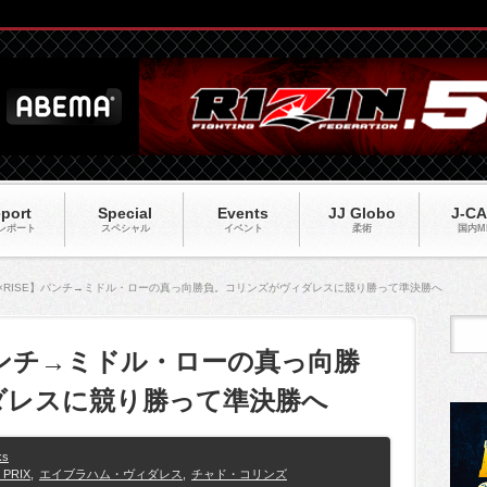
port
Special
Events
JJ Globo
J-C
レポート
スペシャル
イベント
柔術
国内M
Y×RISE】パンチ→ミドル・ローの真っ向勝負。コリンズがヴィダレスに競り勝って準決勝へ
】パンチ→ミドル・ローの真っ向勝
ダレスに競り勝って準決勝へ
ks
 PRIX
,
エイブラハム・ヴィダレス
,
チャド・コリンズ