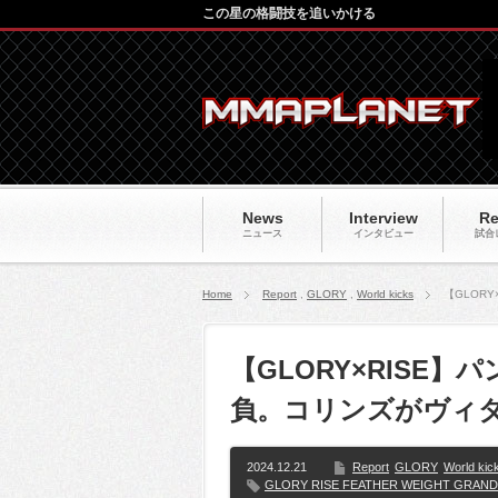
この星の格闘技を追いかける
News
Interview
Re
ニュース
インタビュー
試合
Home
Report
,
GLORY
,
World kicks
【GLOR
【GLORY×RISE
負。コリンズがヴィ
2024.12.21
Report
GLORY
World kic
GLORY RISE FEATHER WEIGHT GRAND