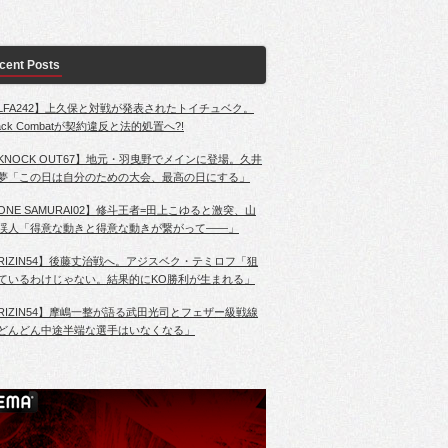
cent Posts
LFA242】上久保と対戦が発表されたトイチュベク。
lack Combatが契約違反と法的処置へ?!
KNOCK OUT67】地元・羽曳野でメインに登場。久井
夢「この日は自分のための大会、最高の日にする」
ONE SAMURAI02】修斗王者=田上こゆると激突、山
渓人「得意な動きと得意な動きが繋がって――」
RIZIN54】後藤丈治戦へ。アジスベク・テミロフ「狙
ているわけじゃない。結果的にKO勝利が生まれる」
RIZIN54】摩嶋一整が語る武田光司とフェザー級戦線
どんどん中途半端な選手はいなくなる」