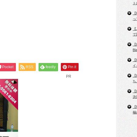
ト
【
っ
【
で
【
B
【
イ
Pocket
RSS
feedly
Pin it
【
PR
ち
【
決
【
極