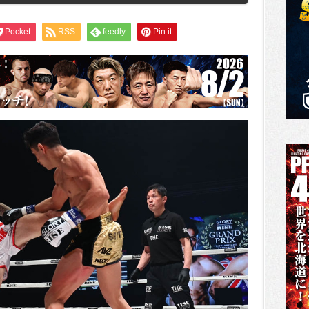
Pocket
RSS
feedly
Pin it