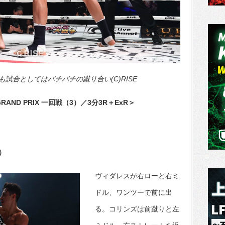
試合としてはバチバチの蹴り合い(C)RISE
T GRAND PRIX 一回戦（3）／3分3R＋ExR＞
）
ヴィダレスが右ローと右ミ
ドル、ワンツーで前に出
る。コリンズは前蹴りと左