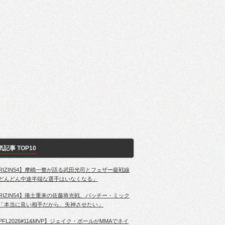
気記事 TOP10
RIZIN54】摩嶋一整が語る武田光司とフェザー級戦線
どんどん中途半端な選手はいなくなる」
RIZIN54】捲土重来の佐藤将光戦、パッチー・ミック
「本当に良い相手だから、失神させたい」
PFL2026#11&MVP】ジェイク・ポールがMMAでネイ