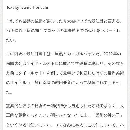
Text by Isamu Horiuchi
それでも世界の強豪が集まった今大会の中でも最注目と言える、
77キロ以下級の前半ブロックの準決勝までの模様をレポートし
たい。
この階級の最注目選手は、当然ミカ・ガルバォンだ。2022年の
前回大会はケイド・ルオトロに敗れて準優勝に終わり、その数ヶ
月前にタイ・ルオトロを倒して最年少で制覇したはずの世界柔術
のタイトルも、禁止薬物の使用発覚によって剥奪されてしまっ
た。
驚異的な強さの秘密の一端が神から与えられた才能ではなく、人
工的な薬物だったことが明らかとなった以上、「柔術の神の子」
という渾名は使いにくい。（ちなみに本人はこの件について、ハ