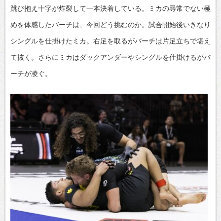
跳び抱え十字が炸裂して一本決着している。ミカの尋常でない極
めを体感したバーチは、今回どう挑むのか。試合開始後いきなり
シングルを仕掛けたミカ。右足を取るがバーチは片足立ちで堪え
て抜く。さらにミカはダックアンダーやシングルを仕掛けるがバ
ーチが凌ぐ。