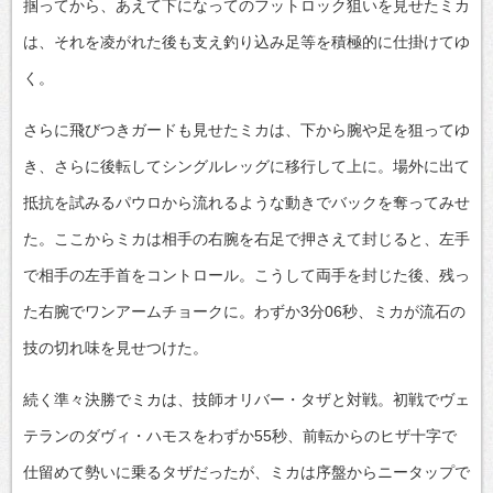
掴ってから、あえて下になってのフットロック狙いを見せたミカ
は、それを凌がれた後も支え釣り込み足等を積極的に仕掛けてゆ
く。
さらに飛びつきガードも見せたミカは、下から腕や足を狙ってゆ
き、さらに後転してシングルレッグに移行して上に。場外に出て
抵抗を試みるパウロから流れるような動きでバックを奪ってみせ
た。ここからミカは相手の右腕を右足で押さえて封じると、左手
で相手の左手首をコントロール。こうして両手を封じた後、残っ
た右腕でワンアームチョークに。わずか3分06秒、ミカが流石の
技の切れ味を見せつけた。
続く準々決勝でミカは、技師オリバー・タザと対戦。初戦でヴェ
テランのダヴィ・ハモスをわずか55秒、前転からのヒザ十字で
仕留めて勢いに乗るタザだったが、ミカは序盤からニータップで