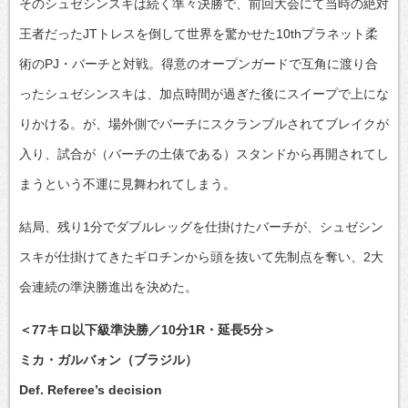
そのシュゼシンスキは続く準々決勝で、前回大会にて当時の絶対
王者だったJTトレスを倒して世界を驚かせた10thプラネット柔
術のPJ・バーチと対戦。得意のオープンガードで互角に渡り合
ったシュゼシンスキは、加点時間が過ぎた後にスイープで上にな
りかける。が、場外側でバーチにスクランブルされてブレイクが
入り、試合が（バーチの土俵である）スタンドから再開されてし
まうという不運に見舞われてしまう。
結局、残り1分でダブルレッグを仕掛けたバーチが、シュゼシン
スキが仕掛けてきたギロチンから頭を抜いて先制点を奪い、2大
会連続の準決勝進出を決めた。
＜77キロ以下級準決勝／10分1R・延長5分＞
ミカ・ガルバォン（ブラジル）
Def. Referee’s decision