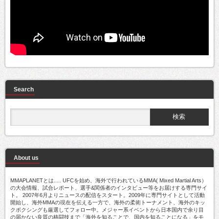
Search
About us
MMAPLANETとは..... UFCを始め、海外で行われているMMA( Mixed Martial Arts）
の大会情報、試合レポート、選手&関係者のインタビュー等をお届けする専門サイ
ト。 2007年6月よりニュースの配信をスタート。2009年に専門サイトとして活動
開始し、海外MMAの現在を伝える一方で、海外の柔術トーナメント、海外のキッ
クボクシングも厳選してフォロー中。メジャー系イベントから日本国内で余り目
の届かない良質の格闘技まで「海外を知ることで、国内を知ることになる」をモ