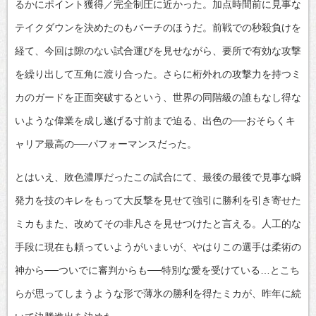
るかにポイント獲得／完全制圧に近かった。加点時間前に見事な
テイクダウンを決めたのもバーチのほうだ。前戦での秒殺負けを
経て、今回は隙のない試合運びを見せながら、要所で有効な攻撃
を繰り出して互角に渡り合った。さらに桁外れの攻撃力を持つミ
カのガードを正面突破するという、世界の同階級の誰もなし得な
いような偉業を成し遂げる寸前まで迫る、出色の──おそらくキ
ャリア最高の──パフォーマンスだった。
とはいえ、敗色濃厚だったこの試合にて、最後の最後で見事な瞬
発力を技のキレをもって大反撃を見せて強引に勝利を引き寄せた
ミカもまた、改めてその非凡さを見せつけたと言える。人工的な
手段に現在も頼っていようがいまいが、やはりこの選手は柔術の
神から──ついでに審判からも──特別な愛を受けている…とこち
らが思ってしまうような形で薄氷の勝利を得たミカが、昨年に続