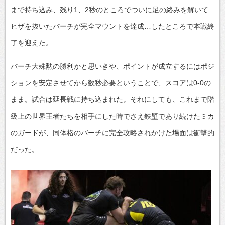
まで持ち込み、残り1、2秒のところでついに足の絡みを解いて
ヒザを抜いたバーチが完全マウントを達成…したところで本戦終
了を迎えた。
バーチ大殊勲の勝利かと思いきや、ポイントが成立するにはポジ
ションを安定させてから数秒必要ということで、スコアは0-0の
まま。試合は延長戦に持ち込まれた。それにしても、これまで階
級上の世界王者たちを相手にした時でさえ鉄壁であり続けたミカ
のガードが、同体格のバーチに完全攻略されかけた場面は衝撃的
だった。