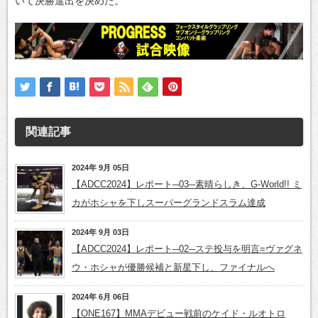
いて決勝進出を決めた。
関連記事
2024年 9月 05日
【ADCC2024】レポート─03─素晴らしき、G-World!! ミ
カがホシャを下しスーパーグランドスラム達成
2024年 9月 03日
【ADCC2024】レポート─02─ステ投与を明言=ヴァグネ
ウ・ホシャが優勝候補と新星下し、ファイナルへ
2024年 6月 06日
【ONE167】MMAデビュー戦前のケイド・ルオトロ