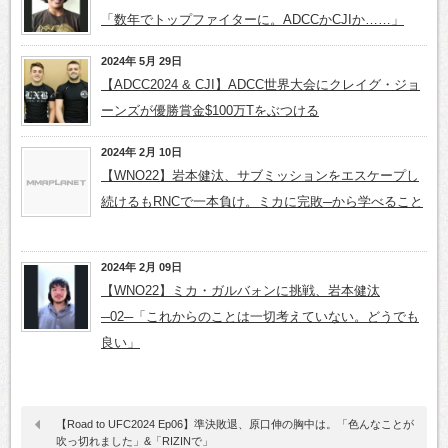
「数年でトップファイターに。ADCCかCJIか……」
2024年 5月 29日
【ADCC2024 & CJI】ADCC世界大会にクレイグ・ジョ
ーンズが優勝賞金$100万Tをぶつける
2024年 2月 10日
【WNO22】岩本健汰、サブミッションをエスケープし
続けるもRNCで一本負け。ミカに完敗─から学べること
2024年 2月 09日
【WNO22】ミカ・ガルバォンに挑戦、岩本健汰
─02─「これからのことは一切考えていない。どうでも
良い」
【Road to UFC2024 Ep06】準決敗退、原口伸の胸中は。「色んなことが
吹っ切れました」&「RIZINで」