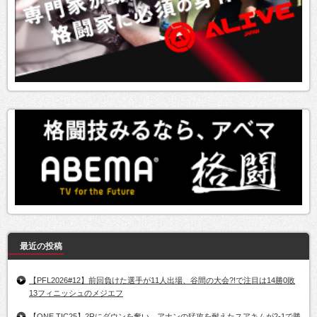
最近の投稿
【PFL2026#12】前回負けた選手が11人出場、谷間の大会?!で注目は14勝0敗
13フィニッシュのメジエフ
【ONE TIC25】2Rにダウンを奪い、アナンの猛攻を耐えたスアキムが2-1で勝