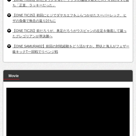
ち「正直、ラッキーだった」
【ONE TIC25】初回にヒジでダヤカエフをふらつかせたスーパーレック、ヒ
ザの負傷で無念の返り討ちに
【ONE TIC25】前だろうが、奥足だろうがウスビャンの左足を徹底して蹴っ
たグレゴリアンが準決勝へ
【ONE SAMURAI02】前回の対戦経験をどう活かすか。野杁と海人がフェザー
級キックT一回戦でリベンジ戦
Movie