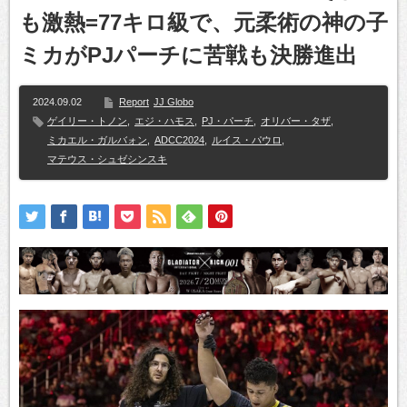
も激熱=77キロ級で、元柔術の神の子
ミカがPJパーチに苦戦も決勝進出
2024.09.02
Report
JJ Globo
ゲイリー・トノン
,
エジ・ハモス
,
PJ・パーチ
,
オリバー・タザ
,
ミカエル・ガルバォン
,
ADCC2024
,
ルイス・パウロ
,
マテウス・シュゼシンスキ