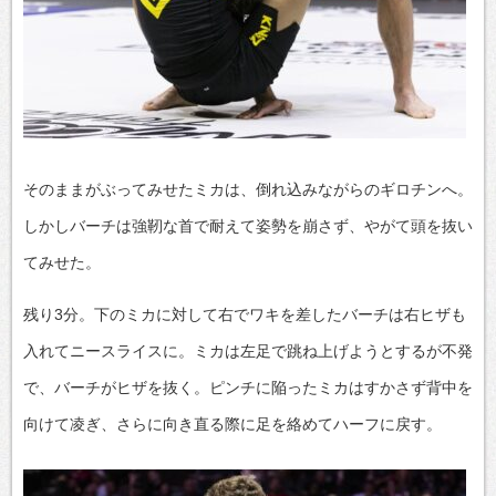
そのままがぶってみせたミカは、倒れ込みながらのギロチンへ。
しかしバーチは強靭な首で耐えて姿勢を崩さず、やがて頭を抜い
てみせた。
残り3分。下のミカに対して右でワキを差したバーチは右ヒザも
入れてニースライスに。ミカは左足で跳ね上げようとするが不発
で、バーチがヒザを抜く。ピンチに陥ったミカはすかさず背中を
向けて凌ぎ、さらに向き直る際に足を絡めてハーフに戻す。