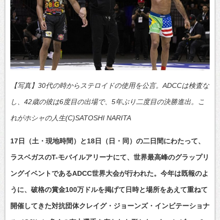
【写真】30代の時からステロイドの使用を公言。ADCCは検査な
し、42歳の彼は6度目の出場で、5年ぶり二度目の決勝進出。こ
れがホシャの人生(C)SATOSHI NARITA
17日（土・現地時間）と18日（日・同）の二日間にわたって、
ラスベガスのT-モバイルアリーナにて、世界最高峰のグラップリ
ングイベントであるADCC世界大会が行われた。今年は既報のよ
うに、破格の賞金100万ドルを掲げて日時と場所をあえて重ねて
開催してきた対抗団体クレイグ・ジョーンズ・インビテーショナ