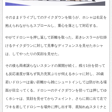
そのままドライブしてのテイクダウンを狙うが、ホシャは右足を
抱えられながらもスプロールし、重心を落として対応する。
やがてドロシーを押し返して距離を取った。若きレスラーが仕掛
けるテイクダウンに対して見事なディフェンスを見せたホシャ
は、してやったりの笑顔を見せた。
その後も両者譲らないスタンドの展開が続く。残り1分を切って
も反応速度が落ちず気力充実ぶりが伺えるホシャに対し、20歳
若いドロシーは遠い距離から雑にシュートインしては防がれる場
面が目立ってくる。ドロシーのテイクダウンを切っては押してゆ
くホシャは、笑顔を見せてからフェイント。さらに前に出て左で
ワキを差してドロシーを場外に押し出す等、底知れぬスタミナと