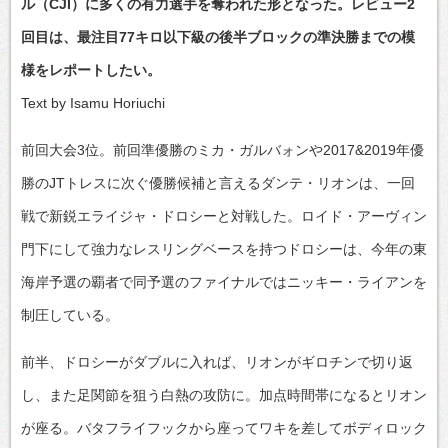
ル（CJI）に多くの有力選手を奪われた形となった。レビュー2
回目は、最注目77キロ以下級の後半ブロックの準決勝までの模
様をレポートしたい。
Text by Isamu Horiuchi
前回大会3位。前回準優勝のミカ・ガルバォンや2017&2019年優
勝のJTトレスに次ぐ優勝候補と言えるダンテ・リオンは、一回
戦で新鋭エライジャ・ドロシーと対戦した。ロイド・アーヴィン
門下にして強力なレスリングベースを持つドロシーは、今年の東
海岸予選の覇者で同予選のファイナルではニッキー・ライアンを
制圧している。
前半、ドロシーがダブルに入れば、リオンがギロチンで切り返
し、また足関節を狙う白熱の攻防に。加点時間帯になるとリオン
が座る。バタフライフックから座ってワキを差してボディロック