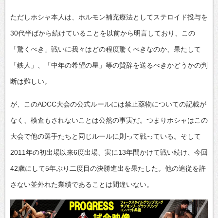
ただしホシャ本人は、ホルモン補充療法としてステロイド投与を
30代半ばから続けていることを以前から明言しており、この
「驚くべき」戦いに我々はどの程度驚くべきなのか、果たして
「鉄人」、「中年の希望の星」等の賛辞を送るべきかどうかの判
断は難しい。
が、このADCC大会の公式ルールには禁止薬物についての記載が
なく、検査もされないことは公然の事実だ。つまりホシャはこの
大会で他の選手たちと同じルールに則って戦っている。そして
2011年の初出場以来6度出場、実に13年間かけて戦い続け、今回
42歳にして5年ぶり二度目の決勝進出を果たした。他の追従を許
さない並外れた業績であることは間違いない。