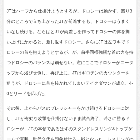
JTはハーフから仕掛けようとするが、ドロシーは動かず。残り3
分のところで立ち上がったJTが前進するも、ドロシーはうまく
いなし続ける。ならばとJTが両差しを作ってドロシーの体を掬
い上げにかかると、差し返すドロシー。さらにJTは左ワキでド
ロシーの首を抱えようとするが、が、前半同様強靭な首の力を持
つドロシーのバランスは崩せない。逆にここでドロシーがニータ
ップから浴びせ倒し、再び上に。JTはギロチンのカウンターを
狙うが、ドロシーに首を抜かれてしまいテイクダウンが成立。4-
0とリードを広げた。
その後、上からパスのプレッシャーをかけ続けるドロシーに対
し、JTが有効な攻撃を仕掛けないまま試合終了。若さに勝るド
ロシーが、JTの本領であるはずのスタンドレスリング&トップゲ
ームで完勝。世代交代を印象付ける一戦となった。レスリングの