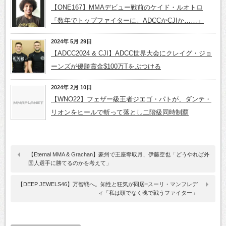
【ONE167】MMAデビュー戦前のケイド・ルオトロ
「数年でトップファイターに。ADCCかCJIか……」
2024年 5月 29日
【ADCC2024 & CJI】ADCC世界大会にクレイグ・ジョ
ーンズが優勝賞金$100万Tをぶつける
2024年 2月 10日
【WNO22】フェザー級王者ジエゴ・パトが、ダンテ・
リオンをヒールで斬って落とし二階級同時制覇
【Eternal MMA & Grachan】豪州で王座奪取月、伊藤空也「どうやれば外
国人選手に勝てるのかを考えて」
【DEEP JEWELS46】万智戦へ。知性と狂気が同居=スーリ・マンフレデ
ィ「私は頭でなく魂で戦うファイター」