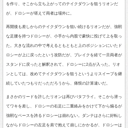
を作り、そこから立ち上がってのテイクダウンを狙うリオンだ
が、ドロシーが堪えて両者は場外に。
再開後も差しからのテイクダウンを狙い続けるリオンだが、強靭
な足腰を持つドロシーが、小手から内股で豪快に投げて上を取っ
た。大きな流れの中で考えるともともと上のポジションにいたド
ロシーが上に戻ったという攻防だが、ブレイクを経て一旦両者が
スタンドに戻ったと解釈されて、ドロシーに2点が入った。リオ
ンとしては、改めてテイクダウンを狙うというよりスイープを継
続していたつもりだっただろうから、痛恨の計算違いだ。
まさかのリードを許したリオンは再びバタフライ。そこから潜っ
てワキを差し、ドロシーの右足に二重絡みをかけて下から煽るが
強靭なベースを誇るドロシーは崩れない。ダンテはさらに好転し
ながらドロシーの左足を肩で抱えて崩しにかかるが、ドロシーは