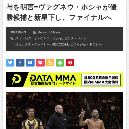
与を明言=ヴァグネウ・ホシャが優
勝候補と新星下し、ファイナルへ
2024.09.03
Report
JJ Globo
JT・トレス
,
ヴァグネウ・ホシャ
,
ダンテ・リオン
,
ジョナタス・グレイシー
,
ADCC2024
,
エライジャ・ドロシー