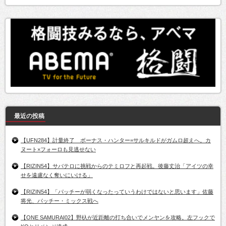
最近の投稿
【UFN284】計量終了 ボーナス・ハンター=サルキルドがガムロ超えへ。カ
ヌート×フォーロも見逃せない
【RIZIN54】サバテロに挑戦からのテミロフと再起戦。後藤丈治「アイツの幸
せを遠慮なく奪いにいける」
【RIZIN54】「パッチーが弱くなったっていうわけではないと思います」佐藤
将光、パッチー・ミックス戦へ
【ONE SAMURAI02】野杁が近距離の打ち合いでメンヤンを攻略。左フックで