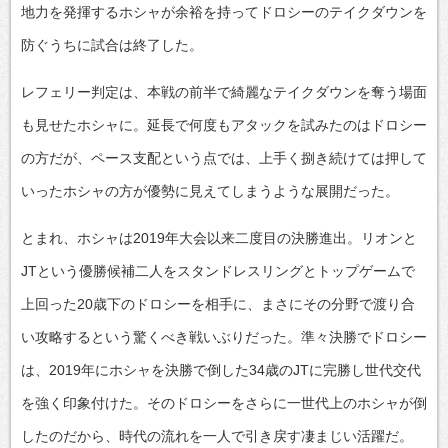
地力を発揮するホシャが余裕を持ってドロシーのテイクダウンを
防ぐうちに試合は終了した。
レフェリー判定は、本戦の前半で綺麗なテイクダウンを奪う場面
も見せたホシャに。延長で何度もアタックを試みたのはドロシー
の方だが、ペース支配という点では、上手く捌き続けては押して
いったホシャの方が優勢に見えてしまうような展開だった。
とまれ、ホシャは2019年大会以来二度目の決勝進出。リオンと
JTという優勝候補二人をスタンドレスリングとトップゲームで
上回った20歳下のドロシーを相手に、まさにその分野で渡り合
い攻略するという驚くべき戦いぶりだった。準々決勝でドロシー
は、2019年にホシャを決勝で倒した34歳のJTに完勝し世代交代
を強く印象付けた。そのドロシーをさらに一世代上のホシャが倒
したのだから、時代の流れを一人で引き戻す凄まじい活躍だ。