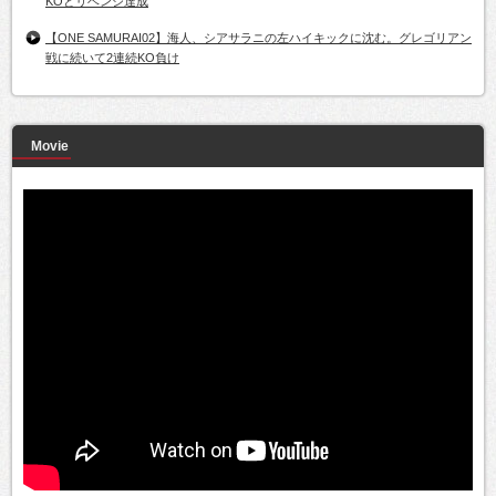
KOとリベンジ達成
【ONE SAMURAI02】海人、シアサラニの左ハイキックに沈む。グレゴリアン
戦に続いて2連続KO負け
Movie