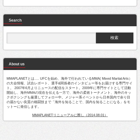
Search
About us
MMAPLANETとは..... UFCを始め、海外で行われているMMA( Mixed Martial Arts）
の大会情報、試合レポート、選手&関係者のインタビュー等をお届けする専門サイ
ト。 2007年6月よりニュースの配信をスタート。2009年に専門サイトとして活動
開始し、海外MMAの現在を伝える一方で、海外の柔術トーナメント、海外のキッ
クボクシングも厳選してフォロー中。メジャー系イベントから日本国内で余り目
の届かない良質の格闘技まで「海外を知ることで、国内を知ることになる」をモ
ットーに発信します。
MMAPLANETリニューアルに際し（2014.08.01）