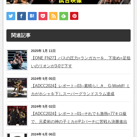
関連記事
2025年 1月 11日
【ONE FN27】パスの圧力=ランガカーを、下攻め=足狙
いのリオンが3-0で下す
2024年 9月 05日
【ADCC2024】レポート─03─素晴らしき、G-World!! ミ
カがホシャを下しスーパーグランドスラム達成
2024年 9月 02日
【ADCC2024】レポート─01─それでも激熱=77キロ級
で、元柔術の神の子ミカがPJパーチに苦戦も決勝進出
2024年 6月 06日