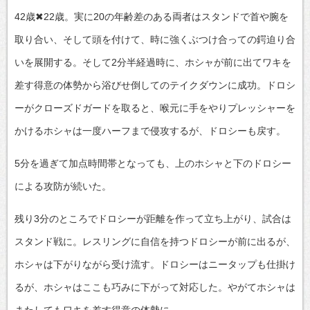
42歳✖22歳。実に20の年齢差のある両者はスタンドで首や腕を
取り合い、そして頭を付けて、時に強くぶつけ合っての鍔迫り合
いを展開する。そして2分半経過時に、ホシャが前に出てワキを
差す得意の体勢から浴びせ倒してのテイクダウンに成功。ドロシ
ーがクローズドガードを取ると、喉元に手をやりプレッシャーを
かけるホシャは一度ハーフまで侵攻するが、ドロシーも戻す。
5分を過ぎて加点時間帯となっても、上のホシャと下のドロシー
による攻防が続いた。
残り3分のところでドロシーが距離を作って立ち上がり、試合は
スタンド戦に。レスリングに自信を持つドロシーが前に出るが、
ホシャは下がりながら受け流す。ドロシーはニータップも仕掛け
るが、ホシャはここも巧みに下がって対応した。やがてホシャは
またしてもワキを差す得意の体勢に。