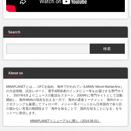
Search
About us
MMAPLANETとは..... UFCを始め、海外で行われているMMA( Mixed Martial Arts）
の大会情報、試合レポート、選手&関係者のインタビュー等をお届けする専門サイ
ト。 2007年6月よりニュースの配信をスタート。2009年に専門サイトとして活動
開始し、海外MMAの現在を伝える一方で、海外の柔術トーナメント、海外のキッ
クボクシングも厳選してフォロー中。メジャー系イベントから日本国内で余り目
の届かない良質の格闘技まで「海外を知ることで、国内を知ることになる」をモ
ットーに発信します。
MMAPLANETリニューアルに際し（2014.08.01）