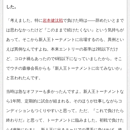
した。
「考えました。特に
岩本健汰戦
で負けた時は――辞めたいとまで
は思わなかったけど『このままで続けたくない』という気持ちが
あって。そこから新人王トーナメントに出場するのも、異例とい
えば異例なんですよね。本来エントリーの基準は2戦以下だけ
ど、コロナ禍もあったので6戦以下になっていましたから。そこ
でウチの森修会長からも『新人王トーナメントに出てみないか』
と言われたんです。
当時は急なオファーも多かったんですよ。新人王トーナメントな
ら1年間、定期的に試合が組まれる。そのほうが仕事しながらコ
ンディションもつくりやすいと思って。ただ、『これで負けたら
終わりだ』と思って、トーナメントに臨みました。初戦で負けた
ら4連敗になるし、新人王に出るキャリアの選手に負ければ、格