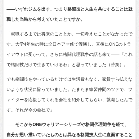
――いずれジムを出す、つまり格闘技と人生を共にすることは就
職した当時から考えていたことですか。
「就職するまでは将来のこととか、一切考えたことがなかったで
す。大学4年生の時に全日本アマ修で優勝し、直後にONEのトラ
イアウトに受かって。さらに格闘代理戦争の話も来て――『これ
で格闘技だけで生きていけるわ』と思っていました（苦笑）。
でも格闘技をやっているだけでは生活費もなく、家賃すら払えな
いような状況に陥っていました。たまたま練習仲間のツテで、フ
ァイターを応援してくれる会社を紹介してもらい、就職したんで
す。それが今の会社で」
――そこからONEウォリアーシリーズや格闘代理戦争を経て、
自分が思い描いていたものとは異なる格闘技人生に直面すること