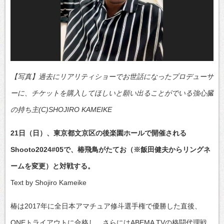
【写真】過去にリアリティショーでお世話になったプロデューサ
ーに、チケットを購入してほしいと願い出ることがでいる強心臓
の持ち主(C)SHOJIRO KAMEIKE
21日（日）、東京都文京区の後楽園ホールで開催される
Shooto2024#05で、椿飛鳥がたてお（※飯田健夫からリングネ
ームを変更）と対戦する。
Text by Shojiro Kameike
椿は2017年に全日本アマチュア修斗選手権で優勝した直後、
ONEトライアウトに合格し、さらにはABEMA TVの格闘代理戦