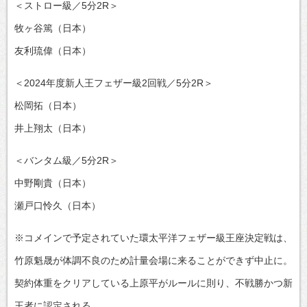
＜ストロー級／5分2R＞
牧ヶ谷篤（日本）
友利琉偉（日本）
＜2024年度新人王フェザー級2回戦／5分2R＞
松岡拓（日本）
井上翔太（日本）
＜バンタム級／5分2R＞
中野剛貴（日本）
瀬戸口怜久（日本）
※コメインで予定されていた環太平洋フェザー級王座決定戦は、
竹原魁晟が体調不良のため計量会場に来ることができず中止に。
契約体重をクリアしている上原平がルールに則り、不戦勝かつ新
王者に認定される。