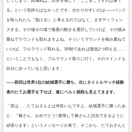
してしまう。結城戦は、試合を通じて『ここをこうすれば勝て
る』という気持ちはなかったです。分かりやすいのは――バック
を取られたら『負ける!』と考えるのではなく、まずディフェン
スする。その場その場で最善の動きを選択していけば、その積み
重ねでラウンドも取れますよね。そういうラウンドを積み重ねて
いけば、フルラウンド取れる。3R制であれば最低2つ抑える……
ということでもなく、フルラウンド取りに行く。そのマインドも
自分に合っていると思います」
――前回は世界1位の結城選手に勝ち、次にタイトルマッチ経験
者のたてお選手を下せば、遂にベルト挑戦も見えてきます。
「実は……たておさんとは仲良いんですよ。結城選手に勝ったあ
と、『椿さん、おめでとう! 復帰して椿さんと試合できるように
頑張ります』というメッセージが来て。そこから、たておさんと