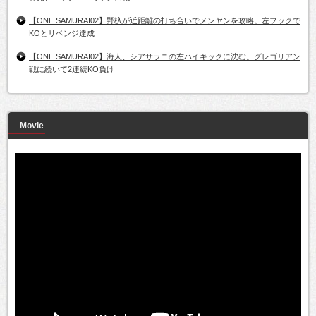
【ONE SAMURAI02】野杁が近距離の打ち合いでメンヤンを攻略。左フックで
KOとリベンジ達成
【ONE SAMURAI02】海人、シアサラニの左ハイキックに沈む。グレゴリアン
戦に続いて2連続KO負け
Movie