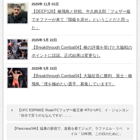
2025年 11月 01日
【DEEP128】椿飛鳥と対戦、牛久絢太郎「フェザー級
でオファーが来て『階級を戻せ』ということだと思っ
た」
2025年 5月 22日
【Breakthrough Combat04】椿の評価を挙げた大脇戦の
ポイントに誤認。正式結果は変更なし
2025年 5月 15日
【Breakthrough Combat04】大脇征吾に勝利、策士・椿
飛鳥「僕を極めたい選手、募集しています!!」
【UFC ESPN60】Road FCフェザー級王者~RTU~UFC、イ・ジョンヨン
「自分で言うのもなんですが……」
【Pancrase346】猛暑の新宿で、道着を着てジョグ。ラファエル・リベ
イロ「13年間、この日のために」