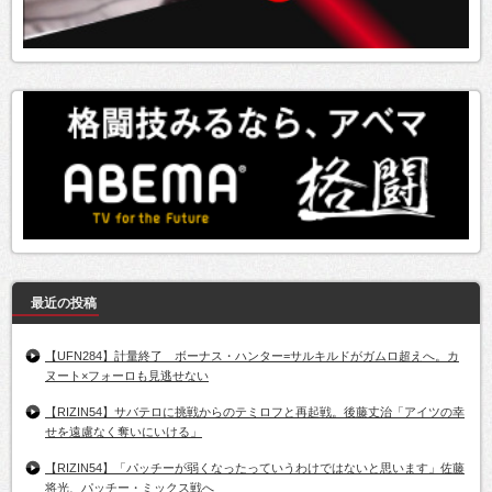
最近の投稿
【UFN284】計量終了 ボーナス・ハンター=サルキルドがガムロ超えへ。カ
ヌート×フォーロも見逃せない
【RIZIN54】サバテロに挑戦からのテミロフと再起戦。後藤丈治「アイツの幸
せを遠慮なく奪いにいける」
【RIZIN54】「パッチーが弱くなったっていうわけではないと思います」佐藤
将光、パッチー・ミックス戦へ