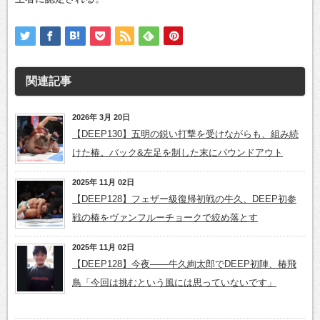
関連記事
2026年 3月 20日
【DEEP130】五明の鋭い打撃を受けながらも、組み続
けた椿。バック&左足を制した末にパウンドアウト
2025年 11月 02日
【DEEP128】フェザー級復帰初戦の牛久、DEEP初参
戦の椿をヴァンフルーチョークで絞め落とす
2025年 11月 02日
【DEEP128】今夜――牛久絢太郎でDEEP初陣、椿飛
鳥「今回は挑むという風には思っていないです」