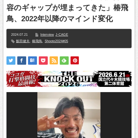
容のギャップが埋まってきた」椿飛
鳥、2022年以降のマインド変化
2024.07.21
Interview
J-CAGE
飯田健夫
,
椿飛鳥
,
Shooto2024#05