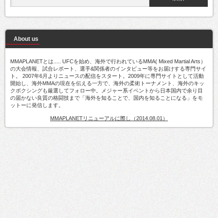
About us
MMAPLANETとは..... UFCを始め、海外で行われているMMA( Mixed Martial Arts）
の大会情報、試合レポート、選手&関係者のインタビュー等をお届けする専門サイ
ト。 2007年6月よりニュースの配信をスタート。2009年に専門サイトとして活動
開始し、海外MMAの現在を伝える一方で、海外の柔術トーナメント、海外のキッ
クボクシングも厳選してフォロー中。メジャー系イベントから日本国内で余り目
の届かない良質の格闘技まで「海外を知ることで、国内を知ることになる」をモ
ットーに発信します。
MMAPLANETリニューアルに際し（2014.08.01）