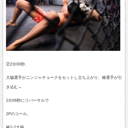
②2分00秒、
大脇選手がニンジャチョークをセットし立ち上がり、椿選手が引
き込む→
2分08秒にリバーサルで
2Pのコール。
椿2-2大脇