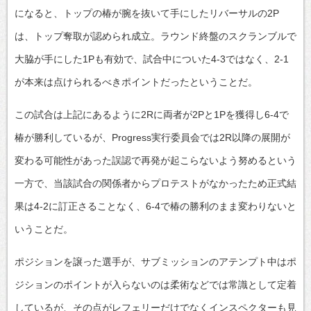
になると、トップの椿が腕を抜いて手にしたリバーサルの2P
は、トップ奪取が認められ成立。ラウンド終盤のスクランブルで
大脇が手にした1Pも有効で、試合中についた4-3ではなく、2-1
が本来は点けられるべきポイントだったということだ。
この試合は上記にあるように2Rに両者が2Pと1Pを獲得し6-4で
椿が勝利しているが、Progress実行委員会では2R以降の展開が
変わる可能性があった誤認で再発が起こらないよう努めるという
一方で、当該試合の関係者からプロテストがなかったため正式結
果は4-2に訂正さることなく、6-4で椿の勝利のまま変わりないと
いうことだ。
ポジションを譲った選手が、サブミッションのアテンプト中はポ
ジションのポイントが入らないのは柔術などでは常識として定着
しているが、その点がレフェリーだけでなくインスペクターも見