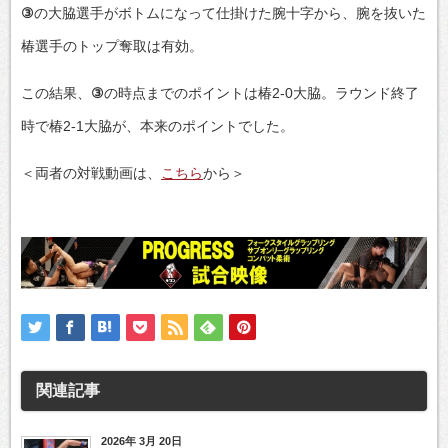
③
の大脇選手がボトムになって仕掛けた腕十字から、腕を抜いた
椿選手のトップ奪取は有効。
この結果、
③
の時点までのポイントは椿2-0大脇。ラウンド終了
時で椿2-1大脇が、本来のポイントでした。
＜両者の対戦動画は、
こちら
から＞
関連記事
2026年 3月 20日