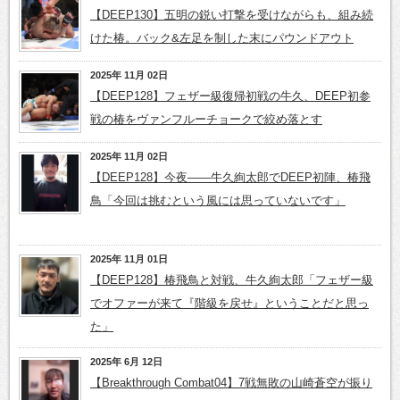
【DEEP130】五明の鋭い打撃を受けながらも、組み続
けた椿。バック&左足を制した末にパウンドアウト
2025年 11月 02日
【DEEP128】フェザー級復帰初戦の牛久、DEEP初参
戦の椿をヴァンフルーチョークで絞め落とす
2025年 11月 02日
【DEEP128】今夜――牛久絢太郎でDEEP初陣、椿飛
鳥「今回は挑むという風には思っていないです」
2025年 11月 01日
【DEEP128】椿飛鳥と対戦、牛久絢太郎「フェザー級
でオファーが来て『階級を戻せ』ということだと思っ
た」
2025年 6月 12日
【Breakthrough Combat04】7戦無敗の山崎蒼空が振り