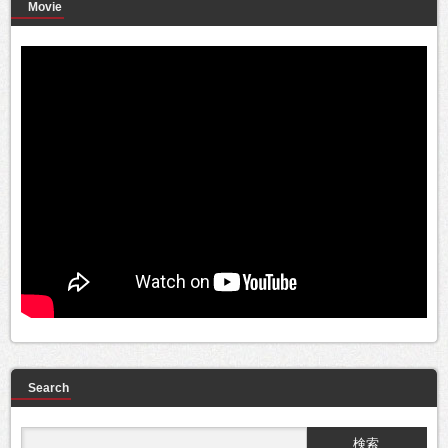
Movie
Search