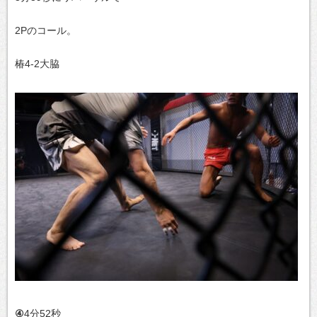
2Pのコール。
椿4-2大脇
④
4分52秒