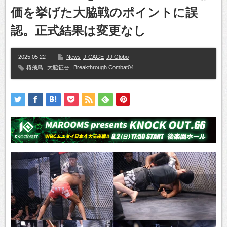
価を挙げた大脇戦のポイントに誤
認。正式結果は変更なし
2025.05.22
News
J-CAGE
JJ Globo
椿飛鳥
,
大脇征吾
,
Breakthrough Combat04