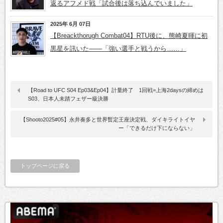
返るアフメド戦「試合後は落ち込んでいました」
2025年 6月 07日
【Breackthorugh Combat04】RTU後に、熊崎夏暉に初
黒星を訊いた――「強い選手と戦うから……」
【Road to UFC S04 Ep03&Ep04】計量終了 1回戦=上海2daysの締めは
S03、日本人未踏フェザー級決勝
【Shooto2025#05】永井奏多と世界暫定王座決定戦、ダイキライトイヤ
ー「できるだけ下にならない」
トップページに戻る