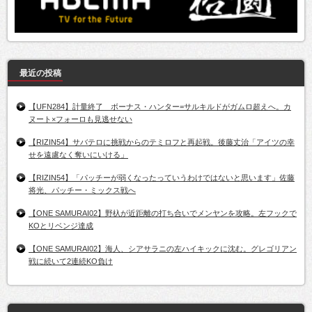
最近の投稿
【UFN284】計量終了 ボーナス・ハンター=サルキルドがガムロ超えへ。カ
ヌート×フォーロも見逃せない
【RIZIN54】サバテロに挑戦からのテミロフと再起戦。後藤丈治「アイツの幸
せを遠慮なく奪いにいける」
【RIZIN54】「パッチーが弱くなったっていうわけではないと思います」佐藤
将光、パッチー・ミックス戦へ
【ONE SAMURAI02】野杁が近距離の打ち合いでメンヤンを攻略。左フックで
KOとリベンジ達成
【ONE SAMURAI02】海人、シアサラニの左ハイキックに沈む。グレゴリアン
戦に続いて2連続KO負け