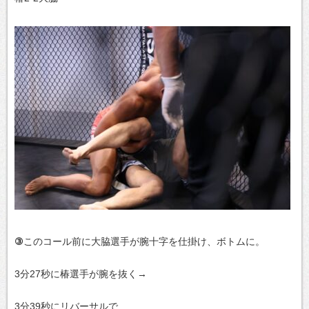
③
このコール前に大脇選手が腕十字を仕掛け、ボトムに。
3分27秒に椿選手が腕を抜く→
3分39秒にリバーサルで