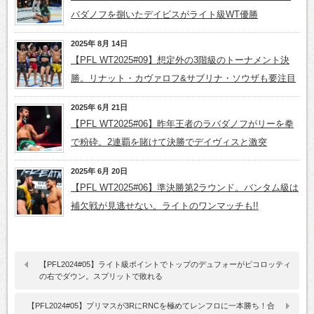
バダノフを捌いたデイビスがライト級WT優勝
2025年 8月 14日
【PFL WT2025#09】想定外の3階級のトーナメント決
勝。リナット・カヴァロフ&サブリナ・ソウザも要注目
2025年 6月 21日
【PFL WT2025#06】昨年王者のラバダノフがリーを拳
で粉砕。2連覇を賭けて決勝でデイヴィスと激突
2025年 6月 20日
【PFL WT2025#06】準決勝第2ラウンド。バンタム級は
補欠戦が見逃せない。ライトのワンマッチも!!
【PFL2024#05】ライト級ポイントでトップのデュフォーがピコロッティ
の右でダウン。スプリットで敗れる
【PFL2024#05】プリマスが3RにRNCを極めてレンフロに一本勝ち！合