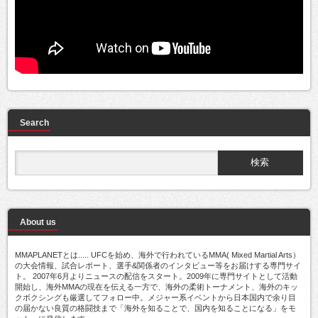
Search
About us
MMAPLANETとは..... UFCを始め、海外で行われているMMA( Mixed Martial Arts）
の大会情報、試合レポート、選手&関係者のインタビュー等をお届けする専門サイ
ト。 2007年6月よりニュースの配信をスタート。2009年に専門サイトとして活動
開始し、海外MMAの現在を伝える一方で、海外の柔術トーナメント、海外のキッ
クボクシングも厳選してフォロー中。メジャー系イベントから日本国内で余り目
の届かない良質の格闘技まで「海外を知ることで、国内を知ることになる」をモ