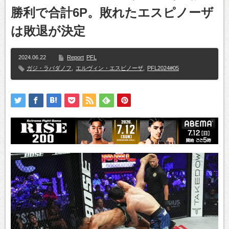
勝利で合計6P。敗れたエスピノーザ
は敗退が決定
2024.06.22
Report
PFL
ガジ・ラバダノフ
,
エルヴィン・エスピノーザ
,
PFL2024#05