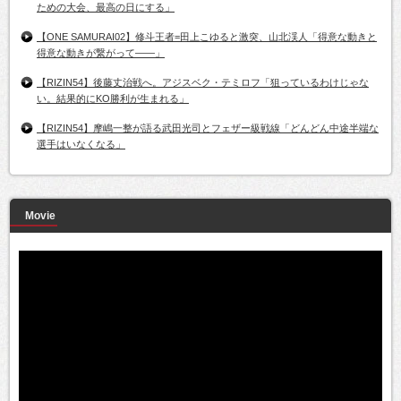
ための大会、最高の日にする」
【ONE SAMURAI02】修斗王者=田上こゆると激突、山北渓人「得意な動きと
得意な動きが繋がって――」
【RIZIN54】後藤丈治戦へ。アジスベク・テミロフ「狙っているわけじゃな
い。結果的にKO勝利が生まれる」
【RIZIN54】摩嶋一整が語る武田光司とフェザー級戦線「どんどん中途半端な
選手はいなくなる」
Movie