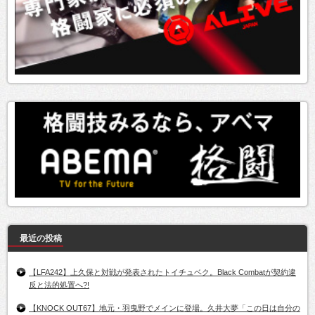
最近の投稿
【LFA242】上久保と対戦が発表されたトイチュベク。Black Combatが契約違
反と法的処置へ?!
【KNOCK OUT67】地元・羽曳野でメインに登場。久井大夢「この日は自分の