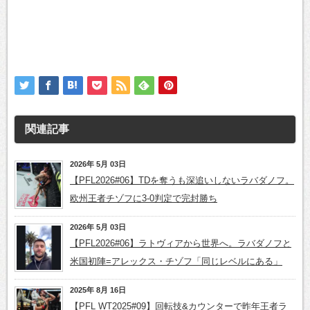
関連記事
2026年 5月 03日
【PFL2026#06】TDを奪うも深追いしないラバダノフ。
欧州王者チゾフに3-0判定で完封勝ち
2026年 5月 03日
【PFL2026#06】ラトヴィアから世界へ。ラバダノフと
米国初陣=アレックス・チゾフ「同じレベルにある」
2025年 8月 16日
【PFL WT2025#09】回転技&カウンターで昨年王者ラ