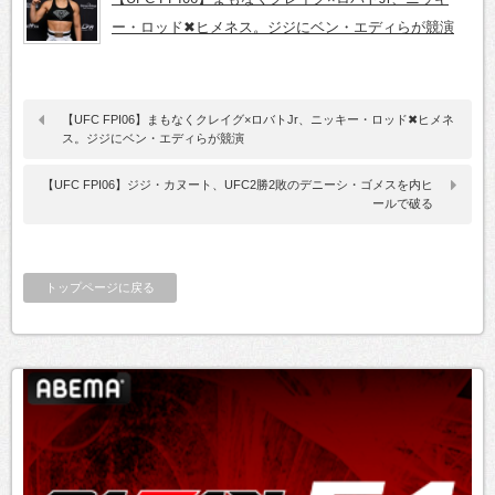
ー・ロッド✖ヒメネス。ジジにベン・エディらが競演
【UFC FPI06】まもなくクレイグ×ロバトJr、ニッキー・ロッド✖ヒメネ
ス。ジジにベン・エディらが競演
【UFC FPI06】ジジ・カヌート、UFC2勝2敗のデニーシ・ゴメスを内ヒ
ールで破る
トップページに戻る