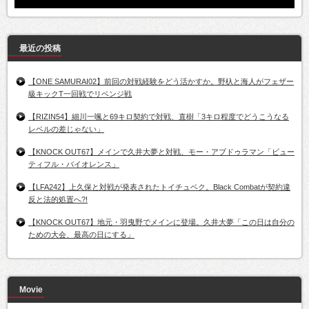
最近の投稿
【ONE SAMURAI02】前回の対戦経験をどう活かすか。野杁と海人がフェザー
級キックT一回戦でリベンジ戦
【RIZIN54】細川一颯と69キロ契約で対戦、直樹「3キロ程度でどうこうなる
レベルの差じゃない」
【KNOCK OUT67】メインで久井大夢と対戦、モー・アブドゥラマン「ビュー
ティフル・バイオレンス」
【LFA242】上久保と対戦が発表されたトイチュベク。Black Combatが契約違
反と法的処置へ?!
【KNOCK OUT67】地元・羽曳野でメインに登場。久井大夢「この日は自分の
ための大会、最高の日にする」
Movie