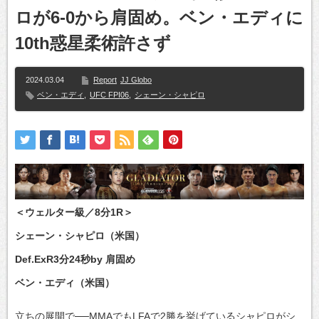
ロが6-0から肩固め。ベン・エディに
10th惑星柔術許さず
2024.03.04
Report
JJ Globo
ベン・エディ
,
UFC FPI06
,
シェーン・シャピロ
＜ウェルター級／8分1R＞
シェーン・シャピロ（米国）
Def.ExR3分24秒by 肩固め
ベン・エディ（米国）
立ちの展開で──MMAでもLFAで2勝を挙げているシャピロがシ