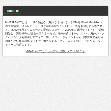
About us
MMAPLANETとは..... UFCを始め、海外で行われているMMA( Mixed Martial Arts）
の大会情報、試合レポート、選手&関係者のインタビュー等をお届けする専門サイ
ト。 2007年6月よりニュースの配信をスタート。2009年に専門サイトとして活動
開始し、海外MMAの現在を伝える一方で、海外の柔術トーナメント、海外のキッ
クボクシングも厳選してフォロー中。メジャー系イベントから日本国内で余り目
の届かない良質の格闘技まで「海外を知ることで、国内を知ることになる」をモ
ットーに発信します。
MMAPLANETリニューアルに際し（2014.08.01）