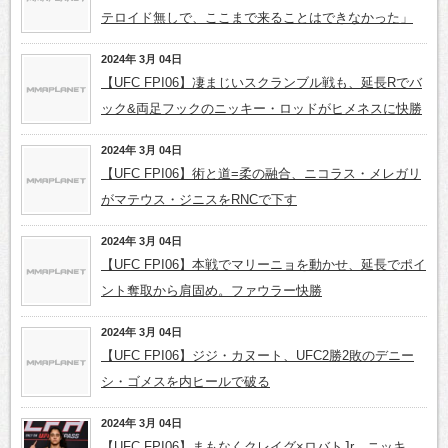
テロイド無しで、ここまで来ることはできなかった」
2024年 3月 04日
【UFC FPI06】凄まじいスクランブル戦も、延長Rでバ
ック&両足フックのニッキー・ロッドがヒメネスに快勝
2024年 3月 04日
【UFC FPI06】術と道=柔の融合、ニコラス・メレガリ
がマテウス・ジニスをRNCで下す
2024年 3月 04日
【UFC FPI06】本戦でマリーニョを動かせ、延長でポイ
ント奪取から肩固め。ファウラー快勝
2024年 3月 04日
【UFC FPI06】ジジ・カヌート、UFC2勝2敗のデニー
シ・ゴメスを内ヒールで破る
2024年 3月 04日
【UFC FPI06】まもなくクレイグ×ロバトJr、ニッキ