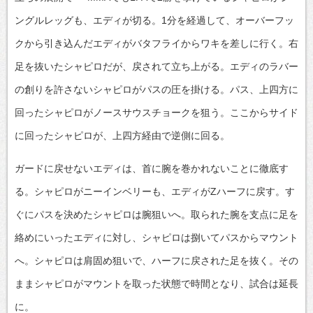
ングルレッグも、エディが切る。1分を経過して、オーバーフッ
クから引き込んだエディがバタフライからワキを差しに行く。右
足を抜いたシャピロだが、戻されて立ち上がる。エディのラバー
の創りを許さないシャピロがパスの圧を掛ける。パス、上四方に
回ったシャピロがノースサウスチョークを狙う。ここからサイド
に回ったシャピロが、上四方経由で逆側に回る。
ガードに戻せないエディは、首に腕を巻かれないことに徹底す
る。シャピロがニーインベリーも、エディがZハーフに戻す。す
ぐにパスを決めたシャピロは腕狙いへ。取られた腕を支点に足を
絡めにいったエディに対し、シャピロは捌いてパスからマウント
へ。シャピロは肩固め狙いで、ハーフに戻された足を抜く。その
ままシャピロがマウントを取った状態で時間となり、試合は延長
に。