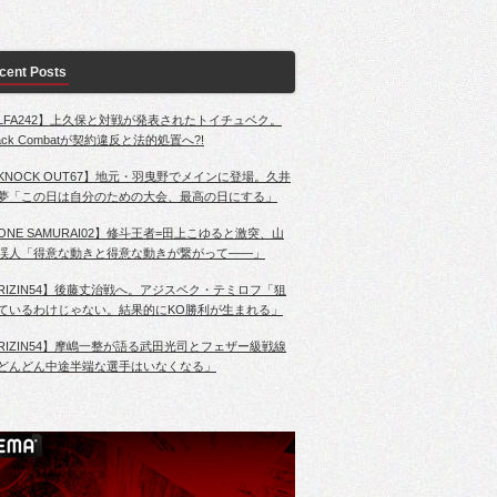
cent Posts
LFA242】上久保と対戦が発表されたトイチュベク。
lack Combatが契約違反と法的処置へ?!
KNOCK OUT67】地元・羽曳野でメインに登場。久井
夢「この日は自分のための大会、最高の日にする」
ONE SAMURAI02】修斗王者=田上こゆると激突、山
渓人「得意な動きと得意な動きが繋がって――」
RIZIN54】後藤丈治戦へ。アジスベク・テミロフ「狙
ているわけじゃない。結果的にKO勝利が生まれる」
RIZIN54】摩嶋一整が語る武田光司とフェザー級戦線
どんどん中途半端な選手はいなくなる」