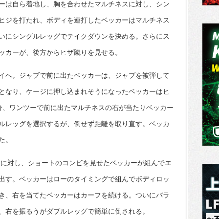
ーは自ら着地し、胸を合わせたマルチネスに対し、シン
ヒジを打たれ、ボディを連打したベッカーはマルチネス
いにシングルレッグでテイクダウンを決める。さらにス
ッカーが、後方からヒザ蹴りを見せる。
イへ。ジャブで前に出たベッカーは、ジャブを被弾して
となり、ケージに押し込まれそうになったベッカーはヒ
分、ワンツーで前に出たマルチネスの右が当たりベッカー
ルレッグを選択するが、倒せず距離を取り直す。ベッカ
た。
スに対し、ショートのコンビを見せたベッカーが組んでエ
出す。ベッカーはローのタイミングで組んでボディロッ
き、右を当てたベッカーはカーフを続ける。ついにバラ
、右を振るうがダブルレッグで簡単に倒される。