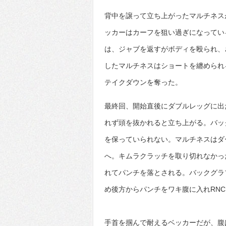
背中を譲って立ち上がったマルチネス
ッカーはカーフを狙い過ぎになってい
は、ジャブを返すがボディを殴られ、
したマルチネスはショートを纏められ
テイクダウンを奪った。
最終回、開始直後にダブルレッグに出
れず頭を抜かれると立ち上がる。バッ
を保っていられない。マルチネスはダ
へ。キムラクラッチを取り切れなかっ
れてパンチを落とされる。バックグラ
め後方からパンチをワキ腹に入れRN
手首を掴んで耐えるベッカーだが、腹