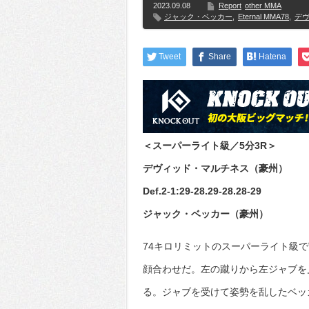
2023.09.08
Report
other MMA
ジャック・ベッカー
,
Eternal MMA78
,
デ
Tweet
Share
Hatena
＜スーパーライト級／5分3R＞
デヴィッド・マルチネス（豪州）
Def.2-1:29-28.29-28.28-29
ジャック・ベッカー（豪州）
74キロリミットのスーパーライト級
顔合わせだ。左の蹴りから左ジャブを
る。ジャブを受けて姿勢を乱したベッ