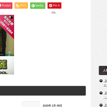
Pocket
RSS
feedly
Pin it
PR
人
【
ス
【
「
【
2025年 2月 08日