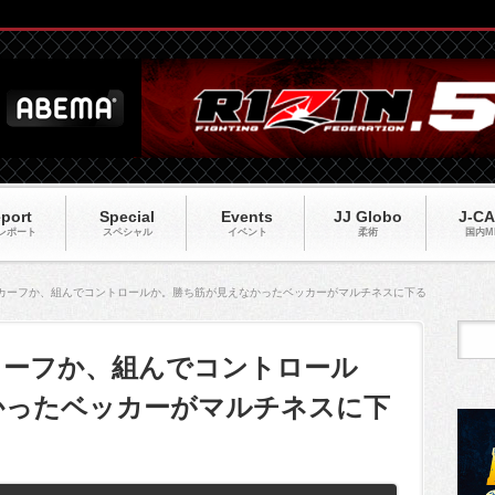
port
Special
Events
JJ Globo
J-C
レポート
スペシャル
イベント
柔術
国内M
MA78】カーフか、組んでコントロールか。勝ち筋が見えなかったベッカーがマルチネスに下る
78】カーフか、組んでコントロール
かったベッカーがマルチネスに下