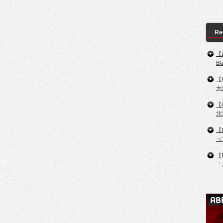
Re
【
B
【
大
【
北
【
っ
【
「