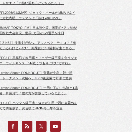
・ムサエフ「力強い勝ち方ができるだろう」
PFL2026#11&MVP】ジェイク・ポールがMMAでネイ
に対戦表明。ウスマンは「彼はYouTuber」
JMMAF TOKYO IFM】日本強化策。画期的=アマMMA
国際戦大会実現。世界5カ国から9選手が来日
RIZIN54】後藤丈治戦へ。アジスベク・テミロフ「狙
ているわけじゃない。結果的にKO勝利が生まれる」
PFC41】再起戦で吹田琢とフェザー級王座を争うジェ
ク・ウィルキンス「5R戦うつもりはないですね」
Lemino Shooto POUNDOUT】齋藤が中島に競り勝
、トーナメント決勝へ。10/19後楽園で野瀬と激突
Lemino Shooto POUNDOUT】一回り下の中島陸とT準
勝。齋藤奨司「僕の方が警戒していると思う」
PFC41】バンタム級王者・森永が初回で西に肩固めを
めて防衛成功。試合後にRIZIN再出撃を宣言