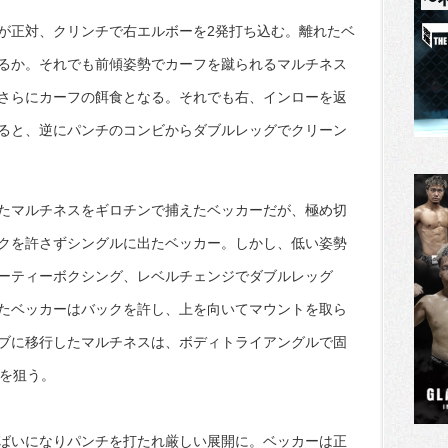
が正対、クリンチで右エルボーを2発打ち込む。離れたベ
るか。それでも前傾姿勢でカーフを蹴られるマルチネス
さらにカーフの餌食となる。それでも右、インローを返
ると、逆にパンチのコンビからダブルレッグでクリーン
たマルチネスをギロチンで捕えたベッカーだが、極め切
クを許さずシングルに出たベッカー。しかし、低い姿勢
ーティーボクシング、レベルチェンジでダブルレッグ
たベッカーはバックを許し、上を向いてマウントを取ら
ブに移行したマルチネスは、ボディトライアングルで固
Cを狙う。
ばいになりパンチを打たれ厳しい展開に。ベッカーは正