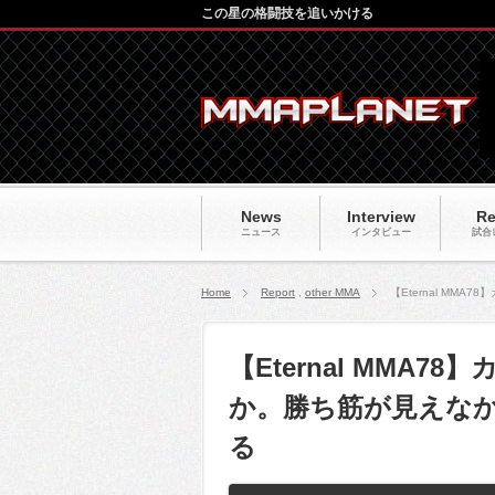
この星の格闘技を追いかける
News
Interview
Re
ニュース
インタビュー
試合
Home
Report
,
other MMA
【Eternal M
【Eternal MMA
か。勝ち筋が見えな
る