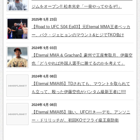
ジムをオープン!! 松本光史「一発やってやるぞ!」
2025年 5月 23日
【Road to UFC S04 Ep03】元Eternal MMA王者ベッカ
ー、パク・ジェヒョンのマウント&ヒジでTKO負け
2024年 9月 03日
【Eternal MMA & Grachan】豪州で王座奪取月、伊藤空
也「どうやれば外国人選手に勝てるのかを考えて」
2024年 6月 08日
【Eternal MMA85】TDされても、マウントを取られて
も立って、殴った伊藤空也がバンタム級新王者に!!!!
2024年 6月 08日
【Eternal MMA85】強い。UFC行き──デモ。アンソニ
ー・ドリリッチが、初回KOでフライ級王座防衛