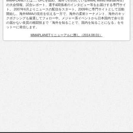
MMAPLANETとは..... UFCを始め、海外で行われているMMA( Mixed Martial Arts）
の大会情報、試合レポート、選手&関係者のインタビュー等をお届けする専門サイ
ト。 2007年6月よりニュースの配信をスタート。2009年に専門サイトとして活動
開始し、海外MMAの現在を伝える一方で、海外の柔術トーナメント、海外のキッ
クボクシングも厳選してフォロー中。メジャー系イベントから日本国内で余り目
の届かない良質の格闘技まで「海外を知ることで、国内を知ることになる」をモ
ットーに発信します。
MMAPLANETリニューアルに際し（2014.08.01）