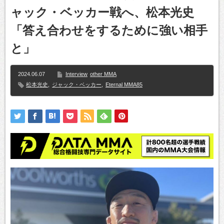
ャック・ベッカー戦へ、松本光史
「答え合わせをするために強い相手
と」
2024.06.07
Interview
other MMA
松本光史
,
ジャック・ベッカー
,
Eternal MMA85