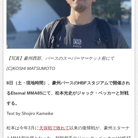
【写真】豪州西部、パースのスーパーマーケット前にて
(C)KOSHI MATSUMOTO
8日（土・現地時間）、豪州パースのHBFスタジアムで開催され
るEternal MMA85にて、松本光史がジャック・ベッカーと対戦
する。
Text by Shojiro Kameike
松本は今年3月に
天弥戦で敗れて
以来の復帰戦が、豪州エターナ
ルMMA初出場となった。対戦相手のジャック・ベッカーはHEAT