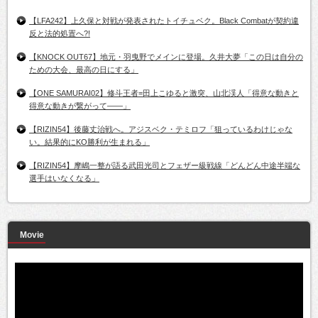
【LFA242】上久保と対戦が発表されたトイチュベク。Black Combatが契約違
反と法的処置へ?!
【KNOCK OUT67】地元・羽曳野でメインに登場。久井大夢「この日は自分の
ための大会、最高の日にする」
【ONE SAMURAI02】修斗王者=田上こゆると激突、山北渓人「得意な動きと
得意な動きが繋がって――」
【RIZIN54】後藤丈治戦へ。アジスベク・テミロフ「狙っているわけじゃな
い。結果的にKO勝利が生まれる」
【RIZIN54】摩嶋一整が語る武田光司とフェザー級戦線「どんどん中途半端な
選手はいなくなる」
Movie