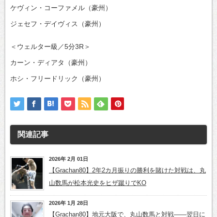
ケヴィン・コーファメル（豪州）
ジェセフ・デイヴィス（豪州）
＜ウェルター級／5分3R＞
カーン・ディアタ（豪州）
ホシ・フリードリック（豪州）
関連記事
2026年 2月 01日
【Grachan80】2年2カ月振りの勝利を賭けた対戦は、丸
山数馬が松本光史をヒザ蹴りでKO
2026年 1月 28日
【Grachan80】地元大阪で、丸山数馬と対戦――翌日に