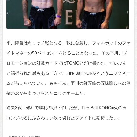
平川陣営はキャッチ戦となる一戦に合意し、フィルポットのファ
イトマネーの50パーセントを得ることとなった。その平川、プ
ロモーションの対戦カードではTOMOとだけ書かれ、ずいぶん
と端折られた感もある一方で、Fire Ball KONGというニックネー
ムが与えられている。もちろん、平川の師匠筋の五味隆典への尊
敬の念から名づけられたニックネームだ。
過去3戦、修斗で勝利のない平川だが、Fire Ball KONG=火の玉
コングの名にふさわしい吹っ切れたファイトに期待したい。