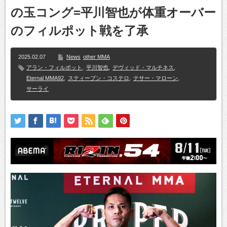
の玉コング=平川智也が体重オーバー
のフィルポット戦を了承
2025.02.07
News
other MMA
アラン・フィルポット
,
平川智也
,
デヴィッド・マルチネス
,
Eternal MMA92
,
スティーブン・コステロ
,
テサー・マローン
,
サーライ