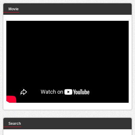
Movie
Search