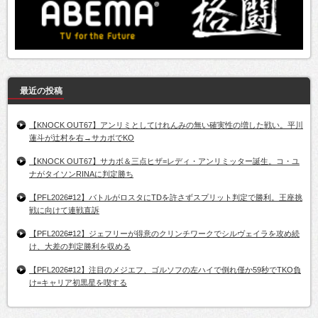
最近の投稿
【KNOCK OUT67】アンリミとしてけれんみの無い確実性の増した戦い。平川
蓮斗が辻村を右→サカボでKO
【KNOCK OUT67】サカボ＆三点ヒザ=レディ・アンリミッター誕生。コ・ユ
ナがタイソンRINAに判定勝ち
【PFL2026#12】バトルがロスタにTDを許さずスプリット判定で勝利。王座挑
戦に向けて連戦直訴
【PFL2026#12】ジェフリーが得意のクリンチワークでシルヴェイラを攻め続
け、大差の判定勝利を収める
【PFL2026#12】注目のメジエフ、ゴルソフの左ハイで倒れ僅か59秒でTKO負
け=キャリア初黒星を喫する