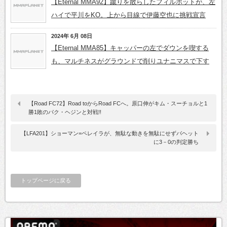
【Eternal MMA92】蹴りを散らしたフィルポットが、左
ハイで平川をKO。上から目線で伊藤空也に挑戦宣言
2024年 6月 08日
【Eternal MMA85】キャッパーの左でダウンを喫する
も、マルチネスがグラウンドで削りユナニマスで下す
【Road FC72】Road toからRoad FCへ。原口伸がキム・スーチョルと1
勝1敗のパク・ヘジンと対戦!!
【LFA201】ショーマン=ペレイラが、無駄な動きを無駄にせずバヘット
に3－0の判定勝ち
トップページに戻る