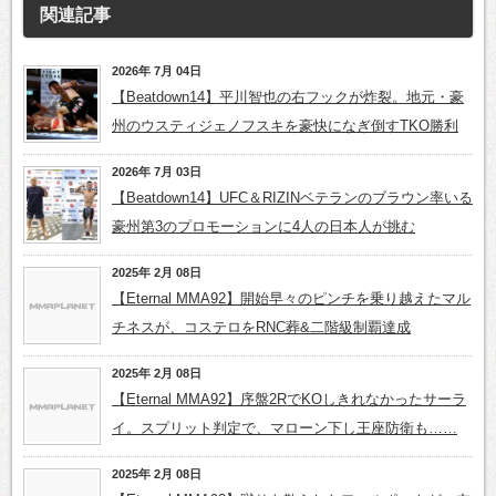
関連記事
2026年 7月 04日
【Beatdown14】平川智也の右フックが炸裂。地元・豪
州のウスティジェノフスキを豪快になぎ倒すTKO勝利
2026年 7月 03日
【Beatdown14】UFC＆RIZINベテランのブラウン率いる
豪州第3のプロモーションに4人の日本人が挑む
2025年 2月 08日
【Eternal MMA92】開始早々のピンチを乗り越えたマル
チネスが、コステロをRNC葬&二階級制覇達成
2025年 2月 08日
【Eternal MMA92】序盤2RでKOしきれなかったサーラ
イ。スプリット判定で、マローン下し王座防衛も……
2025年 2月 08日