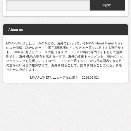
About us
MMAPLANETとは..... UFCを始め、海外で行われているMMA( Mixed Martial Arts）
の大会情報、試合レポート、選手&関係者のインタビュー等をお届けする専門サイ
ト。 2007年6月よりニュースの配信をスタート。2009年に専門サイトとして活動
開始し、海外MMAの現在を伝える一方で、海外の柔術トーナメント、海外のキッ
クボクシングも厳選してフォロー中。メジャー系イベントから日本国内で余り目
の届かない良質の格闘技まで「海外を知ることで、国内を知ることになる」をモ
ットーに発信します。
MMAPLANETリニューアルに際し（2014.08.01）