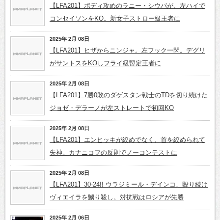
【LFA201】ボディ攻めのラニー・シウバが、左ハイで
コンセイソンをKO。新女子ストロー級王者に
2025年 2月 08日
【LFA201】ヒザからニンジャ。左フック一閃。デグリ
がサントスをKOしフライ級暫定王者に
2025年 2月 08日
【LFA201】7勝0敗のダゲスタン戦士のTDを切り続けた
ジョゼ・デラーノが左ストレートで初回KO
2025年 2月 08日
【LFA201】エンヒッキが絞めでなく、首を絞められて
失神。カナニコフの反則でノーコンテストに
2025年 2月 08日
【LFA201】30-24!! ウラジミール・デインコ、殴り続け
ヴィエイラを嬲り殺し。対抗戦はロシアが先勝
2025年 2月 06日