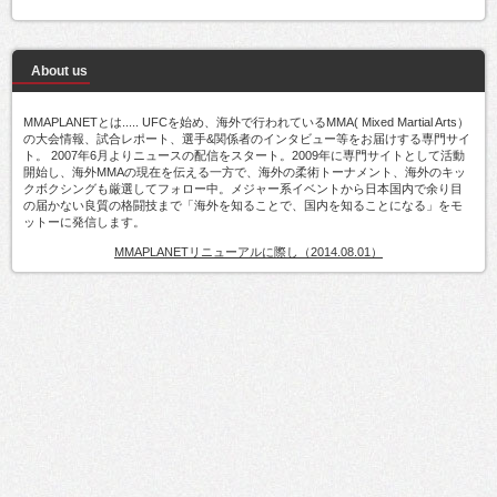
About us
MMAPLANETとは..... UFCを始め、海外で行われているMMA( Mixed Martial Arts）
の大会情報、試合レポート、選手&関係者のインタビュー等をお届けする専門サイ
ト。 2007年6月よりニュースの配信をスタート。2009年に専門サイトとして活動
開始し、海外MMAの現在を伝える一方で、海外の柔術トーナメント、海外のキッ
クボクシングも厳選してフォロー中。メジャー系イベントから日本国内で余り目
の届かない良質の格闘技まで「海外を知ることで、国内を知ることになる」をモ
ットーに発信します。
MMAPLANETリニューアルに際し（2014.08.01）