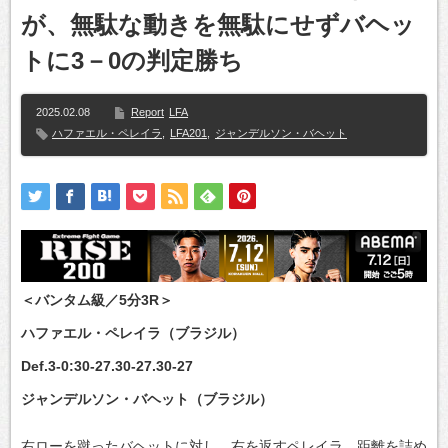
が、無駄な動きを無駄にせずバヘッ
トに3－0の判定勝ち
2025.02.08
Report
LFA
ハファエル・ペレイラ
,
LFA201
,
ジャンデルソン・バヘット
＜バンタム級／5分3R＞
ハファエル・ペレイラ（ブラジル）
Def.3-0:30-27.30-27.30-27
ジャンデルソン・バヘット（ブラジル）
右ローを蹴ったバヘットに対し、右を返すペレイラ。距離を詰め