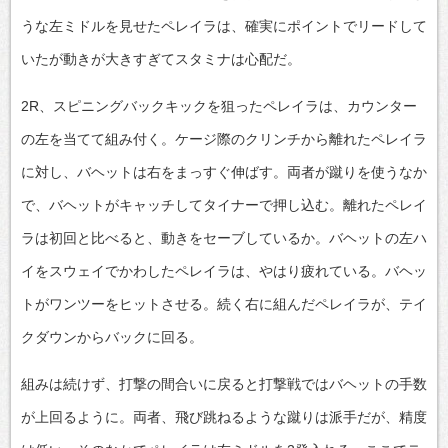
うな左ミドルを見せたペレイラは、確実にポイントでリードして
いたが動きが大きすぎてスタミナは心配だ。
2R、スピニングバックキックを狙ったペレイラは、カウンター
の左を当てて組み付く。ケージ際のクリンチから離れたペレイラ
に対し、バヘットは右をまっすぐ伸ばす。両者が蹴りを使うなか
で、バヘットがキャッチしてタイナーで押し込む。離れたペレイ
ラは初回と比べると、動きをセーブしているか。バヘットの左ハ
イをスウェイでかわしたペレイラは、やはり疲れている。バヘッ
トがワンツーをヒットさせる。続く右に組んだペレイラが、テイ
クダウンからバックに回る。
組みは続けず、打撃の間合いに戻ると打撃戦ではバヘットの手数
が上回るように。両者、飛び跳ねるような蹴りは派手だが、精度