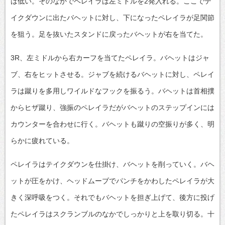
は低い。そのなかでペレイラは左ミドルを2発入れる。ここでテ
イクダウンに出たバヘットに対し、下になったペレイラが足関節
を狙う。足を抜いたスタンドに戻ったバヘットが右を当てた。
3R、左ミドルから右カーフを当てたペレイラ。バヘットはジャ
ブ、右をヒットさせる。ジャブを続けるバヘットに対し、ペレイ
ラは蹴りを多用しワイルドなフックを振るう。バヘットは首相撲
からヒザ蹴り、強振のペレイラだがバヘットのステップインには
カウンターを合わせに行く。バヘットも蹴りの空振りが多く、明
らかに疲れている。
ペレイラはテイクダウンを仕掛け、バヘットを削っていく。バヘ
ットが圧をかけ、ヘッドムーブでパンチをかわしたペレイラが大
きく深呼吸をつく。それでもバヘットを担ぎ上げて、後方に投げ
たペレイラはスクランブルのなかでしっかりと上を取り切る。十