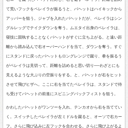
て荒いフックをペレイラが振るうと、バヘットはハイキックから
アッパーを狙う。ジャブを入れたバヘットだが、ペレイラはシン
グルレッグでテイクダウンを奪う。ムエタイ出身のペレイラは、
寝技に固執することなくバヘットがすぐに立ち上がる。と遠い距
離から踏み込んで右オーバーハンドを当て、ダウンを奪う。すぐ
にスタンドに戻ったバヘットもロングレンジで蹴り、拳を振るう
がペレイラは見切って、距離を詰めると思い切り──わざとにも
見えるような大ぶりの空振りをする。と、バヘットが右をヒット
させて飛びヒザへ。ここに右を当てたペレイラは、スタンドで待
ち受けてバヘットの前進にスピニングバックフィストを狙う。
かわしたバヘットがワンツーを入れ、テンカオから右を当ててい
く。スイッチしたペレイラが左ミドルを蹴ると、オーソで右カー
フ。さらに飛び込みに左フックを合わせる。さらに飛び上がるよ