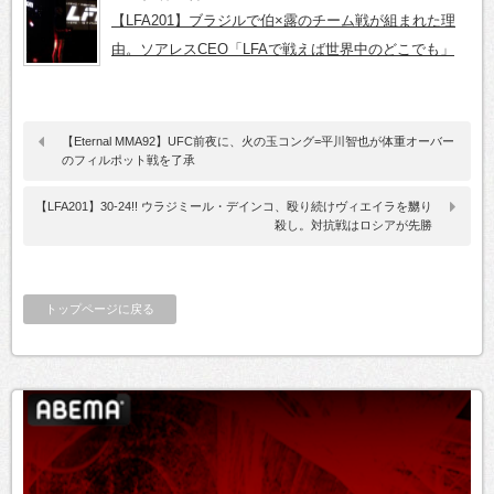
【LFA201】ブラジルで伯×露のチーム戦が組まれた理
由。ソアレスCEO「LFAで戦えば世界中のどこでも」
【Eternal MMA92】UFC前夜に、火の玉コング=平川智也が体重オーバー
のフィルポット戦を了承
【LFA201】30-24!! ウラジミール・デインコ、殴り続けヴィエイラを嬲り
殺し。対抗戦はロシアが先勝
トップページに戻る