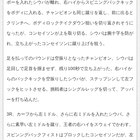
ボーを入れたシウバが離れ、右ハイからスピニングバックキック
をボディに入れる。チャンピオンも同じ蹴りを返し、前に出ると
クリンチへ。ボディロックテイクダウン狙いを切り返されそうに
なったが、コンセイソンが上を取り切る。シウバは腕十字を防が
れ、立ち上がったコンセイソンに蹴り上げを狙う。
足を払ってのパウンドは空振りとなったチャンピオン。シウバは
足回しで足首を掴ませず、残り100秒で立ち上がった。右ハイか
らのバックキックを空振りしたシウバが、ステップシンして左フ
ックをヒットさせる。挑戦者はシングルレッグを切って、アッパ
ーを打ち込んだ。
3R、カーフから左ミドル、さらに右ミドルを入れたシウバ。さ
らに素早い左ミドルを蹴り、王者の右ハイをスウェイでかわす。
スピンングバックフィストはブロックしたコンセイソンだが、左