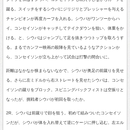
蹴る。スイッチをするシウバにジリジリとプレッシャーを与える
チャンピオンが再度カーフを入れる。シウバがワンツーからハ
イ。コンセイソンがキャッチしてテイクダウンを狙い、体重をか
ける。と、シウバはジャンプして足を抜きつつトップを取ろうす
る。まるでカンフー映画の殺陣を見ているようなアクションか
ら、コンセイソンが立ち上がって試合は打撃の間合いに。
距離はなかなか狭まらないなかで、シウバが奥足の前蹴りを見せ
る。さらに左ミドルから右ストレートを見せたシウバは、コンセ
イソンの蹴りをブロック。スピニングバックフィストは空振りと
なったが、挑戦者シウバが初回を取ったか。
2R、シウバは前蹴りで顔を狙う。初めて組みついたコンセイソ
ンだが、シウバが体を入れ替えて逆にケージに押し込む。左エル