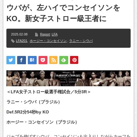
ウバが、左ハイでコンセイソンを
KO。新女子ストロー級王者に
2025.02.08
Report
LFA
LFA201
,
ホージー・コンセイソン
,
ラニー・シウバ
＜LFA女子ストロー級選手権試合／5分3R＞
ラニー・シウバ（ブラジル）
Def.5R2分54秒by KO
ホージー・コンセイソン（ブラジル）
ジャブを伸ばすシウバ、コンセイソンも出入りしながらカーフを