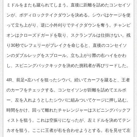
ミドルをまたも蹴られてしまう。直後に距離を詰めたコンセイソ
ンが、ボディロックテイクダウンを決める。シウバはケージを使
って立ち上がり、逆に小外刈りでテイクダウンを奪う。チャンピ
オンはクローズドガードを取り、スクランブルは仕掛けない。残
り30秒でレフェリーがブレイクを命じると、直後のコンセイソ
ンのダブルレッグをスプロール。立ち上がり際の右ハイをかわ
し、スピニングバックキックを決めた挑戦者が再びリードした。
4R、前足=左ハイを狙ったシウバ。続いてカーフを蹴ると、王者
のカーフをチェックする。コンセイソンが距離を詰めてエルボ
ー、左を入れようとしたシウバに組みついてケージに押し込む。
時間をかけ、回って離れたチャレンジャーはスピニングバックフ
ィストを狙う。これは空振りになったが、左ミドルを決めてテン
カオを狙う。ここに王者が右を合わせようとする。右を見せて左