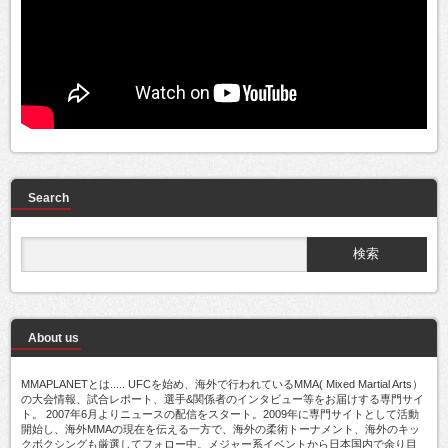
Search
About us
MMAPLANETとは..... UFCを始め、海外で行われているMMA( Mixed Martial Arts）
の大会情報、試合レポート、選手&関係者のインタビュー等をお届けする専門サイ
ト。 2007年6月よりニュースの配信をスタート。2009年に専門サイトとして活動
開始し、海外MMAの現在を伝える一方で、海外の柔術トーナメント、海外のキッ
クボクシングも厳選してフォロー中。メジャー系イベントから日本国内で余り目