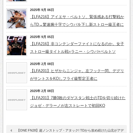
2025年 9月 06日
【LFA216】アイエサ・ベルトソ、緊張感ある打撃戦か
らTD→驚速腕十字でシウバを下し新ストロー級王者に
2025年 9月 05日
【LFA216】非コンテンダーファイトになるのか。女子
ストロー級タイトル戦=ラニー・シウバ×ベルトソ
2025年 2月 08日
【LFA201】ヒザからニンジャ。左フック一閃。デグリ
がサントスをKOしフライ級暫定王者に
2025年 2月 08日
【LFA201】7勝0敗のダゲスタン戦士のTDを切り続けた
ジョゼ・デラーノが左ストレートで初回KO
【ONE FN28】超ノンストップ・アタック! TDから攻め続けた山北がアデ