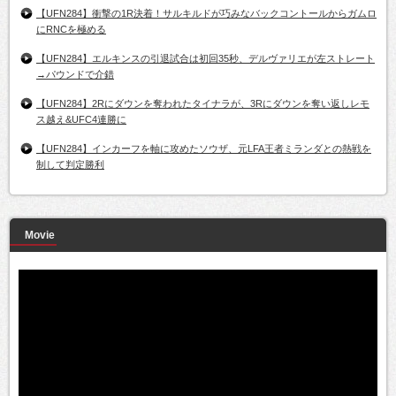
【UFN284】衝撃の1R決着！サルキルドが巧みなバックコントールからガムロ
にRNCを極める
【UFN284】エルキンスの引退試合は初回35秒、デルヴァリエが左ストレート
→パウンドで介錯
【UFN284】2Rにダウンを奪われたタイナラが、3Rにダウンを奪い返しレモ
ス越え&UFC4連勝に
【UFN284】インカーフを軸に攻めたソウザ、元LFA王者ミランダとの熱戦を
制して判定勝利
Movie