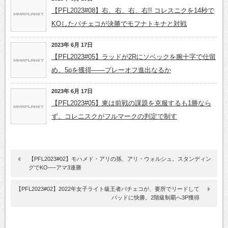
【PFL2023#08】右、右、右、右!! コレスニクを14秒で
KOしたパチェコが決勝でモフナトキナと対戦
2023年 6月 17日
【PFL2023#05】ラッドが2Rにソベックを腕十字で仕留
め、5pを獲得——プレーオフ進出なるか
2023年 6月 17日
【PFL2023#05】東は前戦の課題を克服するも1勝なら
ず。コレニスクがフルマークの判定で制す
【PFL2023#02】モハメド・アリの孫、アリ・ウォルシュ。スタンディン
グでKO──アマ3連勝
【PFL2023#02】2022年女子ライト級王者パチェコが、要所でリードして
バッドに快勝。2階級制覇へ3P獲得