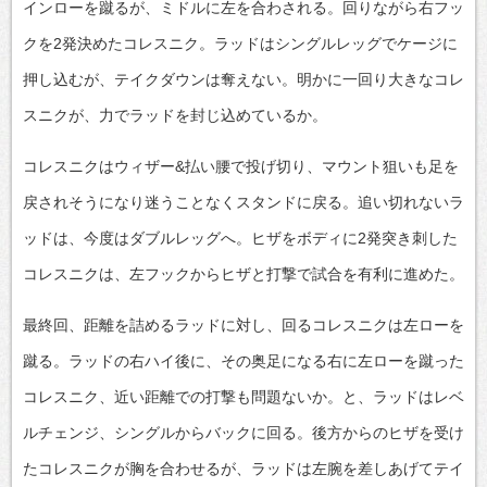
インローを蹴るが、ミドルに左を合わされる。回りながら右フッ
クを2発決めたコレスニク。ラッドはシングルレッグでケージに
押し込むが、テイクダウンは奪えない。明かに一回り大きなコレ
スニクが、力でラッドを封じ込めているか。
コレスニクはウィザー&払い腰で投げ切り、マウント狙いも足を
戻されそうになり迷うことなくスタンドに戻る。追い切れないラ
ッドは、今度はダブルレッグへ。ヒザをボディに2発突き刺した
コレスニクは、左フックからヒザと打撃で試合を有利に進めた。
最終回、距離を詰めるラッドに対し、回るコレスニクは左ローを
蹴る。ラッドの右ハイ後に、その奥足になる右に左ローを蹴った
コレスニク、近い距離での打撃も問題ないか。と、ラッドはレベ
ルチェンジ、シングルからバックに回る。後方からのヒザを受け
たコレスニクが胸を合わせるが、ラッドは左腕を差しあげてテイ