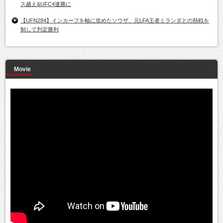
ス越え&UFC4連勝に
【UFN284】インカーフを軸に攻めたソウザ、元LFA王者ミランダとの熱戦を
制して判定勝利
Movie