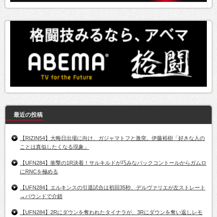
最近の投稿
【RIZIN54】大晦日出場に向け、ガジャマトフと激突。伊藤裕樹「好きな人の
ことは真似したくなる現象」
【UFN284】衝撃の1R決着！サルキルドが巧みなバックコントールからガムロ
にRNCを極める
【UFN284】エルキンスの引退試合は初回35秒、デルヴァリエが左ストレート
→パウンドで介錯
【UFN284】2Rにダウンを奪われたタイナラが、3Rにダウンを奪い返しレモ