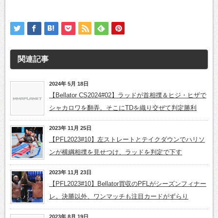
関連記事
2024年 5月 18日
【Bellator CS2024#02】ラッドが首相撲＆ヒジ・ヒザで
シャカロワを翻弄。そこにTDを織り交ぜて判定勝利
2023年 11月 25日
【PFL2023#10】左ストレートとテイクダウンでハリソ
ンが横綱相撲を見せつけ、ラッドを判定で下す
2023年 11月 23日
【PFL2023#10】Bellator買収のPFLがシーズンフィナー
レ。決勝以外、ワンマッチも注目カードがずらり
2023年 8月 19日