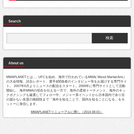
Search
About us
MMAPLANETとは..... UFCを始め、海外で行われているMMA( Mixed Martial Arts）
の大会情報、試合レポート、選手&関係者のインタビュー等をお届けする専門サイ
ト。 2007年6月よりニュースの配信をスタート。2009年に専門サイトとして活動
開始し、海外MMAの現在を伝える一方で、海外の柔術トーナメント、海外のキッ
クボクシングも厳選してフォロー中。メジャー系イベントから日本国内で余り目
の届かない良質の格闘技まで「海外を知ることで、国内を知ることになる」をモ
ットーに発信します。
MMAPLANETリニューアルに際し（2014.08.01）