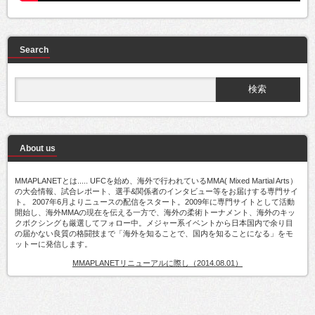
Search
About us
MMAPLANETとは..... UFCを始め、海外で行われているMMA( Mixed Martial Arts）
の大会情報、試合レポート、選手&関係者のインタビュー等をお届けする専門サイ
ト。 2007年6月よりニュースの配信をスタート。2009年に専門サイトとして活動
開始し、海外MMAの現在を伝える一方で、海外の柔術トーナメント、海外のキッ
クボクシングも厳選してフォロー中。メジャー系イベントから日本国内で余り目
の届かない良質の格闘技まで「海外を知ることで、国内を知ることになる」をモ
ットーに発信します。
MMAPLANETリニューアルに際し（2014.08.01）