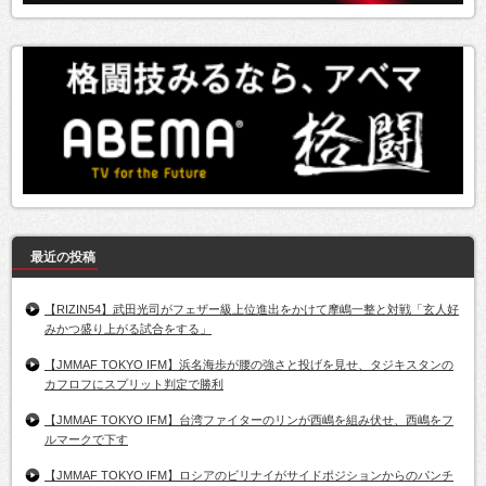
最近の投稿
【RIZIN54】武田光司がフェザー級上位進出をかけて摩嶋一整と対戦「玄人好
みかつ盛り上がる試合をする」
【JMMAF TOKYO IFM】浜名海歩が腰の強さと投げを見せ、タジキスタンの
カフロフにスプリット判定で勝利
【JMMAF TOKYO IFM】台湾ファイターのリンが西嶋を組み伏せ、西嶋をフ
ルマークで下す
【JMMAF TOKYO IFM】ロシアのビリナイがサイドポジションからのパンチ