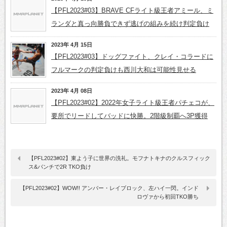
【PFL2023#03】BRAVE CFライト級王者アミール、ミ
ランダと真っ向勝負できず逃げの組みを続け判定負け
2023年 4月 15日
【PFL2023#03】ドッグファイト、クレイ・コラードに
フルマークの判定負けも西川大和は可能性見せる
2023年 4月 08日
【PFL2023#02】2022年女子ライト級王者パチェコが、
要所でリードしてバッドに快勝。2階級制覇へ3P獲得
【PFL2023#02】東よう子に世界の洗礼。モフナトキナのクルスフィック
ス&パンチで2R TKO負け
【PFL2023#02】WOW!! アンバー・レイブロック、左ハイ一閃。インド
ロヴァから初回TKO勝ち