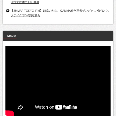
連打で松本にTKO勝利
【JMMAF TOKYO IFM】18歳の向山、GAMMA欧州王者ザンガナに投げ&バッ
クテイクで3-0判定勝ち
Movie