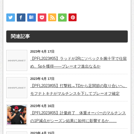
関連記事
2023年 6月 17日
【PFL2023#05】ラッドが2Rにソベックを腕十字で仕留
め、5pを獲得——プレーオフ進出なるか
2023年 6月 17日
【PFL2023#05】打撃戦→TDから足関節の取り合いへ。
モフナトキナがマルチンスを下してプレーオフ確定
2023年 6月 16日
【PFL2023#05】計量終了 体重オーバーのマルチンス
の1P減点がシーズン結果に如何に影響するか……
2023年 4月 15日