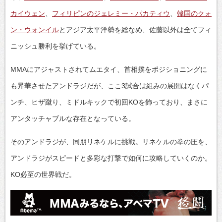
カイウェン
、
フィリピンのジェレミー・パカティウ
、
韓国のクォ
ン・ウォンイル
とアジア太平洋勢を総なめ、佐藤以外は全てフィ
ニッシュ勝利を挙げている。
MMAにアジャストされてムエタイ、首相撲をポジショニングに
も昇華させたアンドラジだが、ここ3試合は組みの展開はなくパ
ンチ、ヒザ蹴り、ミドルキックで初回KOを飾っており、まさに
アンタッチャブルな存在となっている。
そのアンドラジが、同朋リネケルに挑戦。リネケルの拳の圧を、
アンドラジがスピードと多彩な打撃で如何に攻略していくのか。
KO必至の世界戦だ。