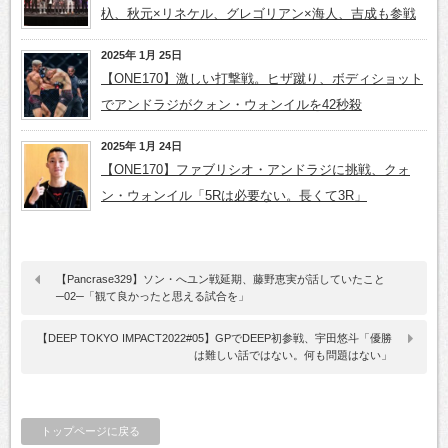
杁、秋元×リネケル、グレゴリアン×海人、吉成も参戦
2025年 1月 25日
【ONE170】激しい打撃戦。ヒザ蹴り、ボディショット
でアンドラジがクォン・ウォンイルを42秒殺
2025年 1月 24日
【ONE170】ファブリシオ・アンドラジに挑戦、クォ
ン・ウォンイル「5Rは必要ない。長くて3R」
【Pancrase329】ソン・へユン戦延期、藤野恵実が話していたこと
─02─「観て良かったと思える試合を」
【DEEP TOKYO IMPACT2022#05】GPでDEEP初参戦、宇田悠斗「優勝
は難しい話ではない。何も問題はない」
トップページに戻る