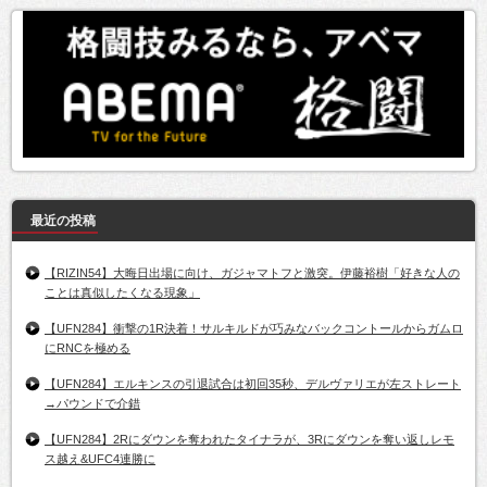
最近の投稿
【RIZIN54】大晦日出場に向け、ガジャマトフと激突。伊藤裕樹「好きな人の
ことは真似したくなる現象」
【UFN284】衝撃の1R決着！サルキルドが巧みなバックコントールからガムロ
にRNCを極める
【UFN284】エルキンスの引退試合は初回35秒、デルヴァリエが左ストレート
→パウンドで介錯
【UFN284】2Rにダウンを奪われたタイナラが、3Rにダウンを奪い返しレモ
ス越え&UFC4連勝に