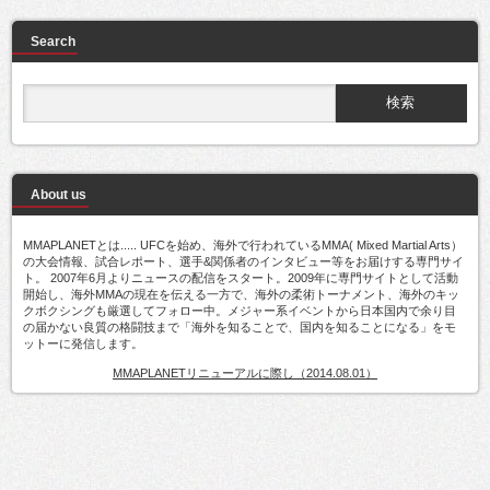
Search
About us
MMAPLANETとは..... UFCを始め、海外で行われているMMA( Mixed Martial Arts）
の大会情報、試合レポート、選手&関係者のインタビュー等をお届けする専門サイ
ト。 2007年6月よりニュースの配信をスタート。2009年に専門サイトとして活動
開始し、海外MMAの現在を伝える一方で、海外の柔術トーナメント、海外のキッ
クボクシングも厳選してフォロー中。メジャー系イベントから日本国内で余り目
の届かない良質の格闘技まで「海外を知ることで、国内を知ることになる」をモ
ットーに発信します。
MMAPLANETリニューアルに際し（2014.08.01）