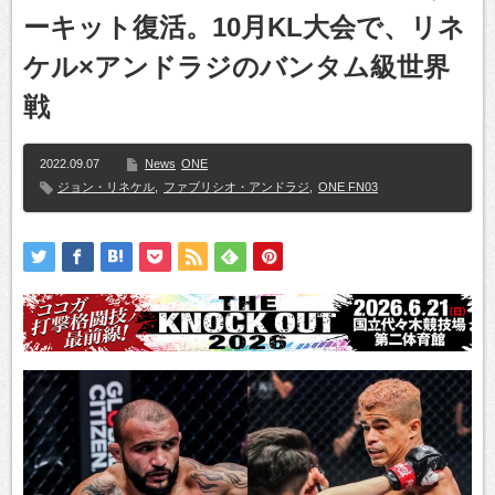
ーキット復活。10月KL大会で、リネ
ケル×アンドラジのバンタム級世界
戦
2022.09.07
News
ONE
ジョン・リネケル
,
ファブリシオ・アンドラジ
,
ONE FN03