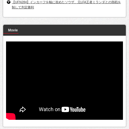
【UFN284】インカーフを軸に攻めたソウザ、元LFA王者ミランダとの熱戦を
制して判定勝利
Movie