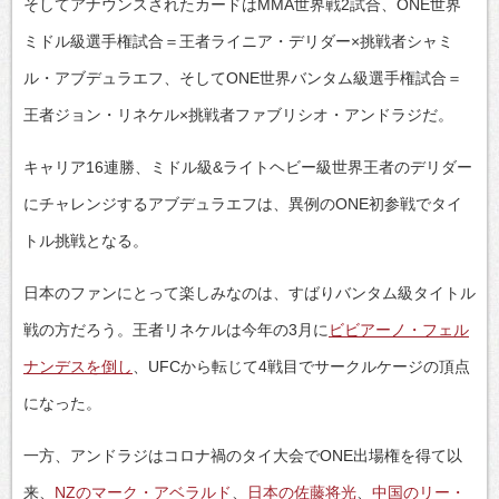
そしてアナウンスされたカードはMMA世界戦2試合、ONE世界
ミドル級選手権試合＝王者ライニア・デリダー×挑戦者シャミ
ル・アブデュラエフ、そしてONE世界バンタム級選手権試合＝
王者ジョン・リネケル×挑戦者ファブリシオ・アンドラジだ。
キャリア16連勝、ミドル級&ライトヘビー級世界王者のデリダー
にチャレンジするアブデュラエフは、異例のONE初参戦でタイ
トル挑戦となる。
日本のファンにとって楽しみなのは、すばりバンタム級タイトル
戦の方だろう。王者リネケルは今年の3月に
ビビアーノ・フェル
ナンデスを倒し
、UFCから転じて4戦目でサークルケージの頂点
になった。
一方、アンドラジはコロナ禍のタイ大会でONE出場権を得て以
来、
NZのマーク・アベラルド
、
日本の佐藤将光
、
中国のリー・