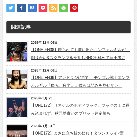
関連記事
2025年 12月 06日
【ONE FN38】殴られても前に出たエンフォルギルが、
削り合い&スクランブルを制しRNCを極めて新王者に
2025年 12月 06日
【ONE FN38】アンドラジに挑む、モンゴル戦士エンフ
オルギル「痛み、疲労……僕らは弱みを見せない」
2025年 3月 23日
【ONE172】リネケルのボディフック、フックの圧に吞
み込まれず。秋元皓貴がスプリット判定勝ち
2025年 1月 31日
【ONE172】まさに立ち技の祭典！タワンチャイ×野