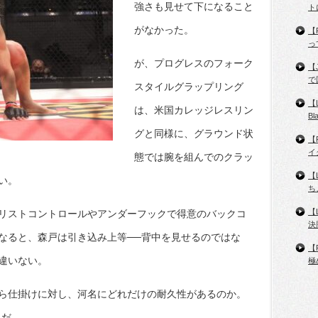
強さも見せて下になること
ト
がなかった。
【
っ
が、プログレスのフォーク
【
で
スタイルグラップリング
【
は、米国カレッジレスリン
B
グと同様に、グラウンド状
【
イ
態では腕を組んでのクラッ
【
い。
ち
【
リストコントロールやアンダーフックで得意のバックコ
決
なると、森戸は引き込み上等──背中を見せるのではな
【
違いない。
極
ら仕掛けに対し、河名にどれだけの耐久性があるのか。
うだ。