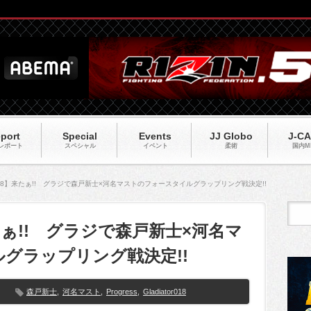
port
Special
Events
JJ Globo
J-C
レポート
スペシャル
イベント
柔術
国内M
tor018】来たぁ!! グラジで森戸新士×河名マストのフォースタイルグラップリング戦決定!!
】来たぁ!! グラジで森戸新士×河名マ
グラップリング戦決定!!
森戸新士
,
河名マスト
,
Progress
,
Gladiator018