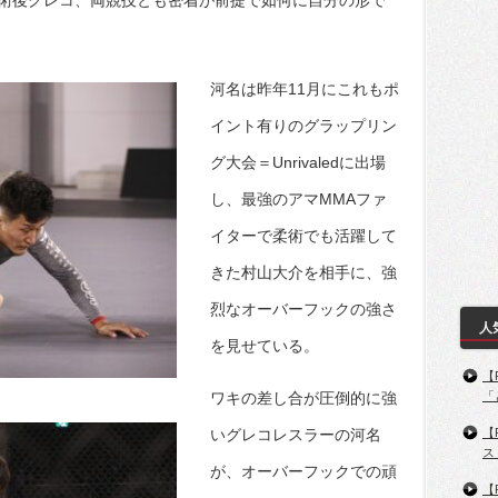
術後グレコ、両競技とも密着が前提で如何に自分の形で
河名は昨年11月にこれもポ
イント有りのグラップリン
グ大会＝Unrivaledに出場
し、最強のアマMMAファ
イターで柔術でも活躍して
きた村山大介を相手に、強
烈なオーバーフックの強さ
人
を見せている。
【
ワキの差し合が圧倒的に強
「
いグレコレスラーの河名
【
ス
が、オーバーフックでの頑
【