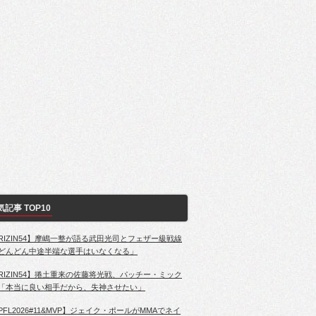
気記事 TOP10
RIZIN54】摩嶋一整が語る武田光司とフェザー級戦線
どんどん中途半端な選手はいなくなる」
RIZIN54】捲土重来の佐藤将光戦、パッチー・ミック
「本当に良い相手だから、失神させたい」
PFL2026#11&MVP】ジェイク・ポールがMMAでネイ