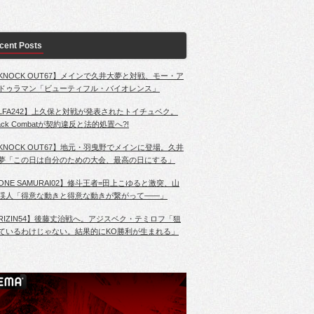
cent Posts
KNOCK OUT67】メインで久井大夢と対戦、モー・ア
ドゥラマン「ビューティフル・バイオレンス」
LFA242】上久保と対戦が発表されたトイチュベク。
lack Combatが契約違反と法的処置へ?!
KNOCK OUT67】地元・羽曳野でメインに登場。久井
夢「この日は自分のための大会、最高の日にする」
ONE SAMURAI02】修斗王者=田上こゆると激突、山
渓人「得意な動きと得意な動きが繋がって――」
RIZIN54】後藤丈治戦へ。アジスベク・テミロフ「狙
ているわけじゃない。結果的にKO勝利が生まれる」