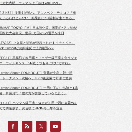
に対戦表明。ウスマンは「彼はYouTuber」
RIZIN54】後藤丈治戦へ。アジスベク・テミロフ「狙
ているわけじゃない。結果的にKO勝利が生まれる」
JMMAF TOKYO IFM】日本強化策。画期的=アマMMA
国際戦大会実現。世界5カ国から9選手が来日
LFA242】上久保と対戦が発表されたトイチュベク。
lack Combatが契約違反と法的処置へ?!
PFC41】再起戦で吹田琢とフェザー級王座を争うジェ
ク・ウィルキンス「5R戦うつもりはないですね」
Lemino Shooto POUNDOUT】齋藤が中島に競り勝
、トーナメント決勝へ。10/19後楽園で野瀬と激突
Lemino Shooto POUNDOUT】一回り下の中島陸とT準
勝。齋藤奨司「僕の方が警戒していると思う」
PFC41】バンタム級王者・森永が初回で西に肩固めを
めて防衛成功。試合後にRIZIN再出撃を宣言