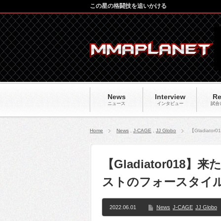
この星の格闘技を追いかける
News
Interview
Re
ニュース
インタビュー
試合
Home
News
,
J-CAGE
,
JJ Globo
【Gladia
【Gladiator018
ストのフォースタイル
2022.06.01
News
J-CAGE
JJ Globo