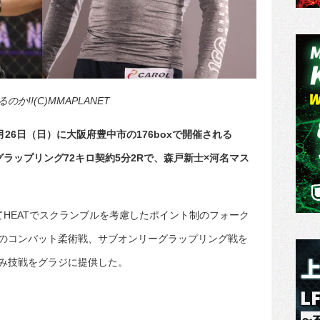
!!(C)MMAPLANET
月26日（日）に大阪府豊中市の176boxで開催される
タイルグラップリング72キロ契約5分2Rで、森戸新士×河名マス
てHEATでスクランブルを考慮したポイント制のフォーク
のコンバット柔術戦、サブオンリーグラップリング戦を
み技戦をグラジに提供した。