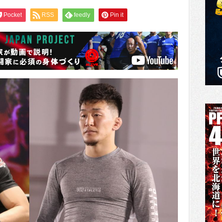
Pocket
RSS
feedly
Pin it