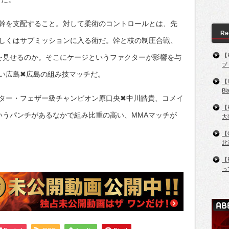
幹を支配すること。対して柔術のコントロールとは、先
Re
しくはサブミッションに入る術だ。幹と枝の制圧合戦、
【
を見せるのか。そこにケージというファクターが影響を与
ブ
い広島✖広島の組み技マッチだ。
【
B
ター・フェザー級チャンピオン原口央✖中川皓貴、コメイ
【
いうパンチがあるなかで組み比重の高い、MMAマッチが
大
【
北
【
っ