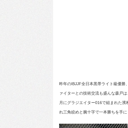
昨年のIBJJF全日本黒帯ライト級優
ァイターとの技術交流も盛んな森戸は
月にグラジエイター016で組まれた濱
れ三角絞めと腕十字で一本勝ちを手に