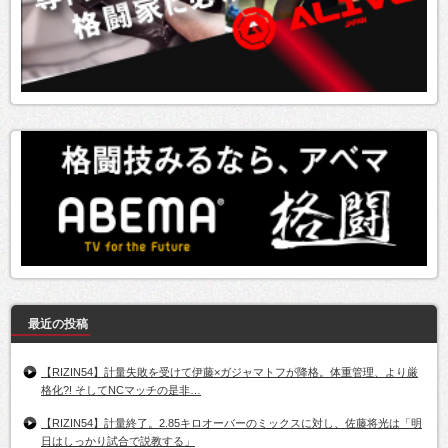
最近の投稿
【RIZIN54】計量失敗を受けて伊藤×ガジャマトフが降格。体重管理、より厳
格化?! そしてNCマッチの是非…
【RIZIN54】計量終了。2.85キロオーバーのミックスに対し、佐藤将光は「明
日はしっかり試合で説教する」