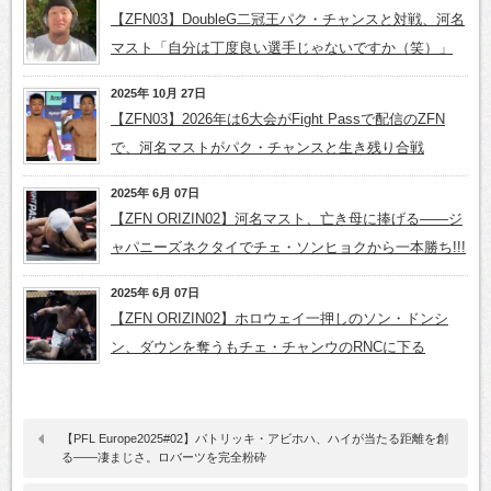
【ZFN03】DoubleG二冠王パク・チャンスと対戦、河名
マスト「自分は丁度良い選手じゃないですか（笑）」
2025年 10月 27日
【ZFN03】2026年は6大会がFight Passで配信のZFN
で、河名マストがパク・チャンスと生き残り合戦
2025年 6月 07日
【ZFN ORIZIN02】河名マスト、亡き母に捧げる――ジ
ャパニーズネクタイでチェ・ソンヒョクから一本勝ち!!!
2025年 6月 07日
【ZFN ORIZIN02】ホロウェイ一押しのソン・ドンシ
ン、ダウンを奪うもチェ・チャンウのRNCに下る
【PFL Europe2025#02】パトリッキ・アビホハ、ハイが当たる距離を創
る――凄まじさ。ロバーツを完全粉砕