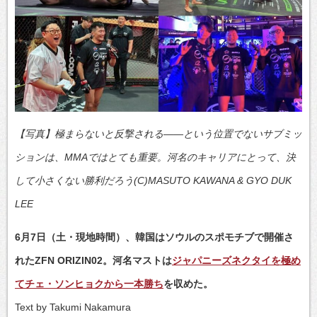
【写真】極まらないと反撃される――という位置でないサブミッ
ションは、MMAではとても重要。河名のキャリアにとって、決
して小さくない勝利だろう(C)MASUTO KAWANA & GYO DUK
LEE
6月7日（土・現地時間）、韓国はソウルのスポモチブで開催さ
れたZFN ORIZIN02。河名マストは
ジャパニーズネクタイを極め
てチェ・ソンヒョクから一本勝ち
を収めた。
Text by Takumi Nakamura