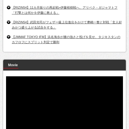
【RIZIN54】11カ月振りの再起戦=伊藤裕樹戦へ、アリベク・ガジャマトフ
「打撃とは何かを伊藤に教える」
【RIZIN54】武田光司がフェザー級上位進出をかけて摩嶋一整と対戦「玄人好
みかつ盛り上がる試合をする」
【JMMAF TOKYO IFM】浜名海歩が腰の強さと投げを見せ、タジキスタンの
カフロフにスプリット判定で勝利
Movie