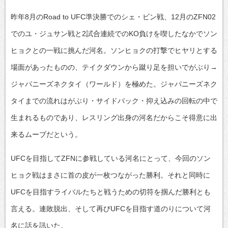
昨年8月のRoad to UFC準決勝でのシェ・ビン戦、12月のZFN02
でのユ・ジュサン戦と2試合連続でのKO負けを喫したなかでソン
ヒョクとの一戦に挑んだ河名。ソンヒョクの打撃でヒヤリとする
場面があったものの、テイクダウンから蹴り足を担いでがぶり→
ジャパニーズネクタイ（ワールド）を極めた。ジャパニーズネク
タイまでの流れはがぶり・サイドバック・抑え込みの回転の中で
生まれるものであり、レスリング出身の河名だからこそ得意に出
来るムーブだという。
UFCを目指してZFNに参戦している河名にとって、今回のソン
ヒョク戦はまさに首の皮が一枚つながった勝利。それと同時に
UFCを目指すライバルたちと戦うための切符を掴んだ勝利とも
言える。連敗脱出、そして再びUFCを目指す道のりについて河
名に話を訊いた。