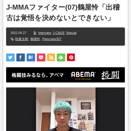
J-MMAファイター(07)鶴屋怜「出稽
古は覚悟を決めないとできない」
2022.04.27
Interview
J-CAGE
Special
秋葉太樹
,
鶴屋怜
,
Pancrase327