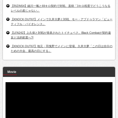
【RIZIN54】細川一颯と69キロ契約で対戦、直樹「3キロ程度でどうこうなる
レベルの差じゃない」
【KNOCK OUT67】メインで久井大夢と対戦、モー・アブドゥラマン「ビュー
ティフル・バイオレンス」
【LFA242】上久保と対戦が発表されたトイチュベク。Black Combatが契約違
反と法的処置へ?!
【KNOCK OUT67】地元・羽曳野でメインに登場。久井大夢「この日は自分の
ための大会、最高の日にする」
Movie