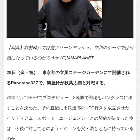
【写真】取材時点では超グリーンアッシュ。立川のケージでは何
色になっているのだろうか (C)MMAPLANET
29日（金・祝）、東京都の立川ステージガーデンにて開催され
るPancrase327で、鶴屋怜が秋葉太樹と対戦する。
昨年2月にDEEPでプロデビュー、3連勝で戦場をパンクラスに移
すことを決めた。その直後に平良達郎のUFC行きを成立させた
イリディアム・スポーツ・エージェンシーとの契約が決まった怜
は、今後に対してどのようビジョンを父・浩とともに持っている
のか。