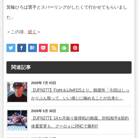
箕輪ひろば選手とスパーリングがしたくて行かせてもらいまし
た」
＜この項、
続く
＞
関連記事
2026年 7月 03日
【UFN277】Fight＆Life#115より。鶴屋怜「今回はしっ
かりぶん殴って、いい感じに極めることが出来た」
2026年 5月 30日
【UFN277】14カ月振り復帰戦の鶴屋。対戦相手&契約
体重変更も、グーロォにRNCで勝利!!