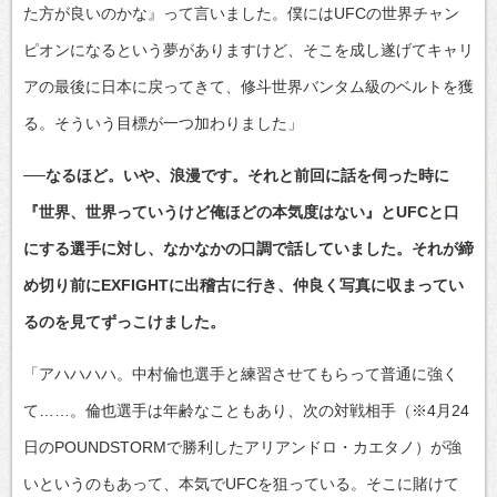
た方が良いのかな』って言いました。僕にはUFCの世界チャン
ピオンになるという夢がありますけど、そこを成し遂げてキャリ
アの最後に日本に戻ってきて、修斗世界バンタム級のベルトを獲
る。そういう目標が一つ加わりました」
──なるほど。いや、浪漫です。それと前回に話を伺った時に
『世界、世界っていうけど俺ほどの本気度はない』とUFCと口
にする選手に対し、なかなかの口調で話していました。それが締
め切り前にEXFIGHTに出稽古に行き、仲良く写真に収まってい
るのを見てずっこけました。
「アハハハハ。中村倫也選手と練習させてもらって普通に強く
て……。倫也選手は年齢なこともあり、次の対戦相手（※4月24
日のPOUNDSTORMで勝利したアリアンドロ・カエタノ）が強
いというのもあって、本気でUFCを狙っている。そこに賭けて