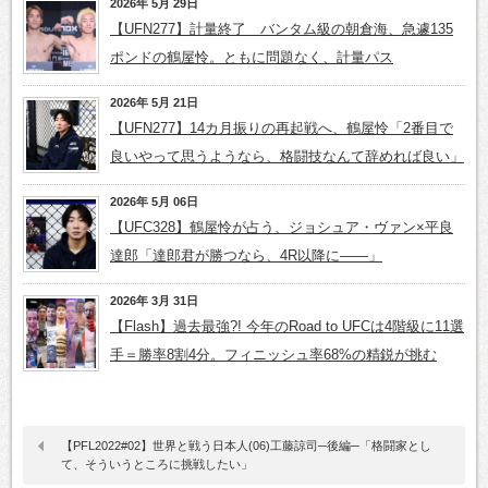
2026年 5月 29日
【UFN277】計量終了 バンタム級の朝倉海、急遽135
ポンドの鶴屋怜。ともに問題なく、計量パス
2026年 5月 21日
【UFN277】14カ月振りの再起戦へ、鶴屋怜「2番目で
良いやって思うようなら、格闘技なんて辞めれば良い」
2026年 5月 06日
【UFC328】鶴屋怜が占う、ジョシュア・ヴァン×平良
達郎「達郎君が勝つなら、4R以降に――」
2026年 3月 31日
【Flash】過去最強?! 今年のRoad to UFCは4階級に11選
手＝勝率8割4分。フィニッシュ率68%の精鋭が挑む
【PFL2022#02】世界と戦う日本人(06)工藤諒司─後編─「格闘家とし
て、そういうところに挑戦したい」