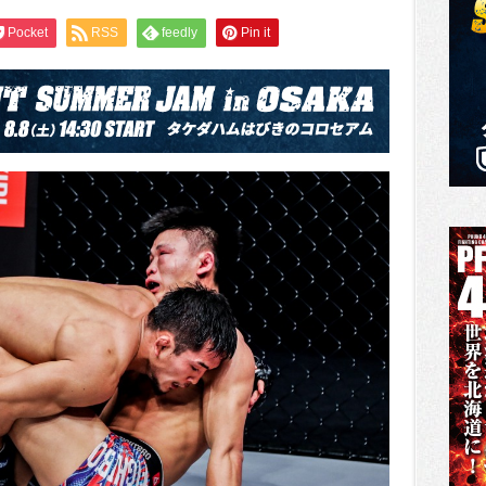
Pocket
RSS
feedly
Pin it