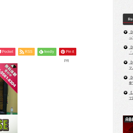
Re
【
っ
【
Pocket
RSS
feedly
Pin it
「
PR
【
マ
【
拳
【
で