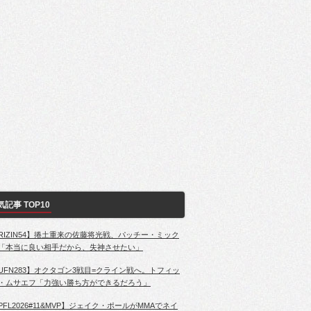
気記事 TOP10
RIZIN54】捲土重来の佐藤将光戦、パッチー・ミック
「本当に良い相手だから、失神させたい」
UFN283】オクタゴン3戦目=クライン戦へ。トフィッ
・ムサエフ「力強い勝ち方ができるだろう」
PFL2026#11&MVP】ジェイク・ポールがMMAでネイ