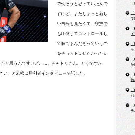
で倒そうと思っていたんで
ト
すけど、またちょっと新し
【
で
い自分を見たくて、寝技で
【
も圧倒してコントロールし
イ
て勝てるんだぞっていうの
【
ち
をチョット見せたかったん
【
ったと思うんですけど……。チャトリさん、どうですか
決
さい」と若松は勝利者インタビューで話した。
【
極
【
戦
【
歩