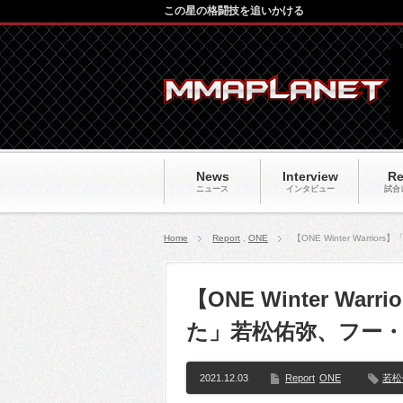
この星の格闘技を追いかける
News
Interview
Re
ニュース
インタビュー
試合
Home
Report
,
ONE
【ONE Winter War
【ONE Winter W
た」若松佑弥、フー・
2021.12.03
Report
ONE
若松