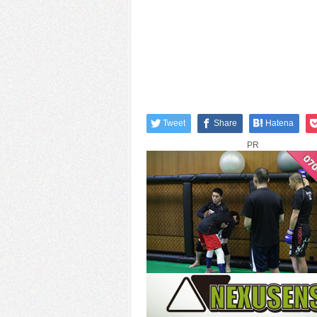
Tweet
Share
Hatena
PR