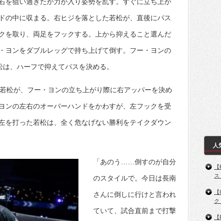
右を狙い過ぎたか力が入り姿勢を乱す。すぐに立ち上が
ドの中に収まる。右ヒジを落とした若松が、直後にパス
クを取り、両足をフックする。上から抑えること選んだ
・ヨンをダブルレッグで持ち上げて倒す。フー・ヨンの
松は、ハーフで抑えてパスを決める。
た若松が、フー・ヨンの立ち上がり際に右アッパーを決め
ヨンの左右のオーバーハンドをかわすが、左フックを受
左を打った若松は、全く危なげない勝利をテイクダウン
人
「あのう……倒すのが自分
【
ス
のスタイルで。今日は長南
【
さんに倒しに行けと言われ
ク
ていて、試合直前まで打撃
【