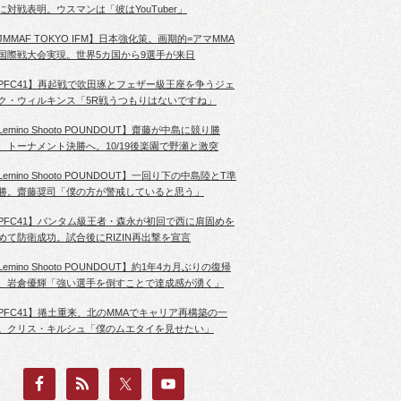
に対戦表明。ウスマンは「彼はYouTuber」
JMMAF TOKYO IFM】日本強化策。画期的=アマMMA
国際戦大会実現。世界5カ国から9選手が来日
PFC41】再起戦で吹田琢とフェザー級王座を争うジェ
ク・ウィルキンス「5R戦うつもりはないですね」
Lemino Shooto POUNDOUT】齋藤が中島に競り勝
、トーナメント決勝へ。10/19後楽園で野瀬と激突
Lemino Shooto POUNDOUT】一回り下の中島陸とT準
勝。齋藤奨司「僕の方が警戒していると思う」
PFC41】バンタム級王者・森永が初回で西に肩固めを
めて防衛成功。試合後にRIZIN再出撃を宣言
Lemino Shooto POUNDOUT】約1年4カ月ぶりの復帰
、岩倉優輝「強い選手を倒すことで達成感が湧く」
PFC41】捲土重来、北のMMAでキャリア再構築の一
。クリス・キルシュ「僕のムエタイを見せたい」