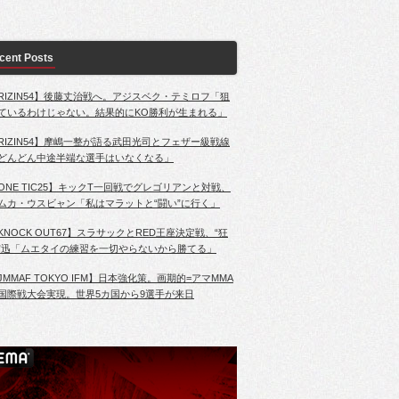
cent Posts
RIZIN54】後藤丈治戦へ。アジスベク・テミロフ「狙
ているわけじゃない。結果的にKO勝利が生まれる」
RIZIN54】摩嶋一整が語る武田光司とフェザー級戦線
どんどん中途半端な選手はいなくなる」
ONE TIC25】キックT一回戦でグレゴリアンと対戦、
ムカ・ウスビャン「私はマラットと“闘い”に行く」
KNOCK OUT67】スラサックとRED王座決定戦、“狂
”迅「ムエタイの練習を一切やらないから勝てる」
JMMAF TOKYO IFM】日本強化策。画期的=アマMMA
国際戦大会実現。世界5カ国から9選手が来日