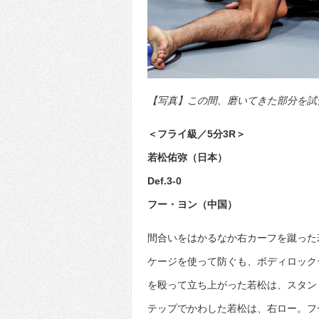
【写真】この間、磨いてきた部分を試合
＜フライ級／5分3R＞
若松佑弥（日本）
Def.3-0
フー・ヨン（中国）
間合いをはかるなか右カーフを蹴った
ケージを使って防ぐも、ボディロック
を殴って立ち上がった若松は、スタン
テップでかわした若松は、右ロー。フ