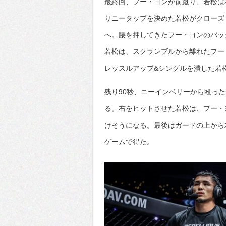
最終回、フー・ヨンが前蹴り、若松は
りニータップを決めた若松がクローズ
へ。腰を押してきたフー・ヨンのバッ
若松は、スクランブルから離れたフー
レッスルアップ&シングルを潰した若
残り90秒、ニーインベリーから殴っ
る。右をヒットさせた若松は、フー・
けそうになる。最後はガードの上から
ゲームで得た。