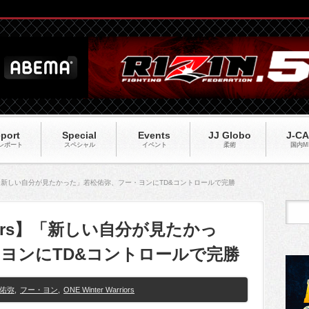
port
Special
Events
JJ Globo
J-C
レポート
スペシャル
イベント
柔術
国内M
riors】「新しい自分が見たかった」若松佑弥、フー・ヨンにTD&コントロールで完勝
arriors】「新しい自分が見たかっ
ヨンにTD&コントロールで完勝
佑弥
,
フー・ヨン
,
ONE Winter Warriors