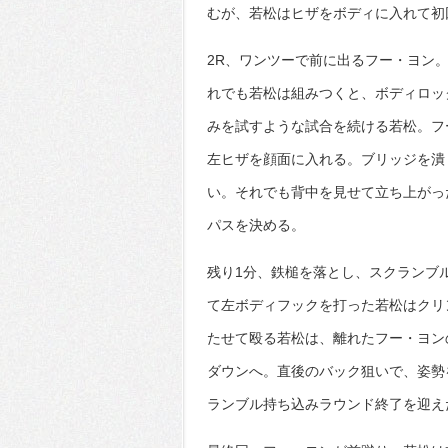
むが、若松はヒザをボディに入れて初
2R、ワンツーで前に出るフー・ヨン
れでも若松は組みつくと、ボディロッ
みを試すような試合を続ける若松。フ
左ヒザを顔面に入れる。ブリッジを潰
い。それでも背中を見せて立ち上がっ
パスを決める。
残り1分、鉄槌を落とし、スクランブ
て左ボディフックを打った若松はクリ
たせて殴る若松は、離れたフー・ヨン
ダウンへ。直後のバック狙いで、姿勢
ランブル持ち込みラウンド終了を迎え