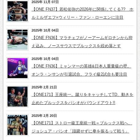
2025年 11月 07日
【ONE FN37】若松佑弥の2026年に関係してくる?? ホ
ルミルザエフ×ウィリー・ファン・ローエンに注目
2025年 10月 04日
【ONE FN36】マラチェフがノーアームギロチンから抑
え込み、ノースサウスでブルックスを絞め落とす
2025年 10月 04日
【ONE FN36】ミャンマーの英雄&日本人重量級の壁。
オンラ・ンサンが引退試合。フライ級2試合も要注目
2025年 2月 21日
【ONE171】王座統一。蹴りをキャッチしてTD、動きを
止めたブルックスをパシオがパウンドアウト!!
2025年 2月 20日
【ONE171】ストロー級王座統一戦＝ブルックス戦へ、
ジョシュア・パシオ「躊躇せずに拳を振るって戦う」