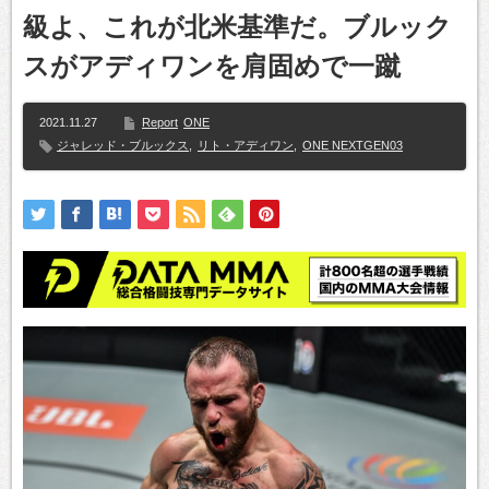
級よ、これが北米基準だ。ブルック
スがアディワンを肩固めで一蹴
2021.11.27
Report
ONE
ジャレッド・ブルックス
,
リト・アディワン
,
ONE NEXTGEN03