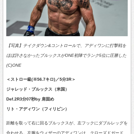
【写真】テイクダウン&コントロールで、アディワンに打撃戦を
ほぼ許さなかったブルックスがONE初陣でランク5位に圧勝した
(C)ONE
＜ストロー級(※56.7キロ)／5分3R＞
ジャレッド・ブルックス（米国）
Def.2R3分07秒by 肩固め
リト・アディワン（フィリピン）
距離を取って右に回るブルックスが、左フックにダブルレッグを
合わせる。左腕をウィザーのアディワンは、クローズドガード