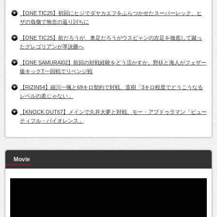
【ONE TIC25】初回にヒジでダヤカエフをふらつかせたスーパーレック、ヒ
ザの負傷で無念の返り討ちに
【ONE TIC25】前だろうが、奥足だろうがウスビャンの左足を徹底して蹴っ
たグレゴリアンが準決勝へ
【ONE SAMURAI02】前回の対戦経験をどう活かすか。野杁と海人がフェザー
級キックT一回戦でリベンジ戦
【RIZIN54】細川一颯と69キロ契約で対戦、直樹「3キロ程度でどうこうなる
レベルの差じゃない」
【KNOCK OUT67】メインで久井大夢と対戦、モー・アブドゥラマン「ビュー
ティフル・バイオレンス」
Movie