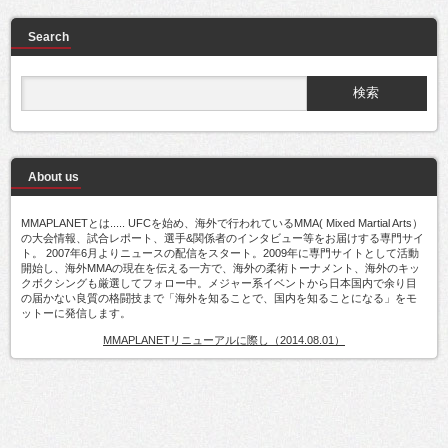
Search
About us
MMAPLANETとは..... UFCを始め、海外で行われているMMA( Mixed Martial Arts）
の大会情報、試合レポート、選手&関係者のインタビュー等をお届けする専門サイ
ト。 2007年6月よりニュースの配信をスタート。2009年に専門サイトとして活動
開始し、海外MMAの現在を伝える一方で、海外の柔術トーナメント、海外のキッ
クボクシングも厳選してフォロー中。メジャー系イベントから日本国内で余り目
の届かない良質の格闘技まで「海外を知ることで、国内を知ることになる」をモ
ットーに発信します。
MMAPLANETリニューアルに際し（2014.08.01）