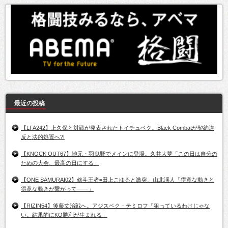
最近の投稿
【LFA242】上久保と対戦が発表されたトイチュベク。Black Combatが契約違
反と法的処置へ?!
【KNOCK OUT67】地元・羽曳野でメインに登場。久井大夢「この日は自分の
ための大会、最高の日にする」
【ONE SAMURAI02】修斗王者=田上こゆると激突、山北渓人「得意な動きと
得意な動きが繋がって――」
【RIZIN54】後藤丈治戦へ。アジスベク・テミロフ「狙っているわけじゃな
い。結果的にKO勝利が生まれる」