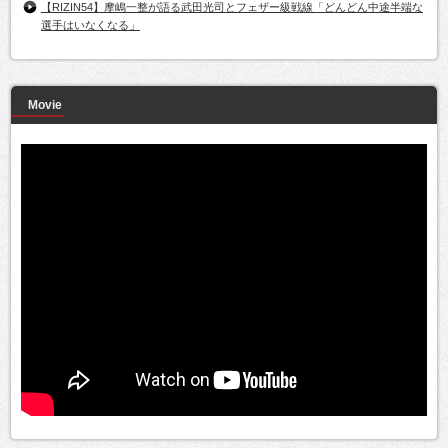
【RIZIN54】摩嶋一整が語る武田光司とフェザー級戦線「どんどん中途半端な
選手はいなくなる」
Movie