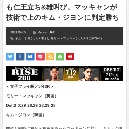
も仁王立ち&雄叫び。マッキャンが
技術で上のキム・ジヨンに判定勝ち
2021.09.05
Report
UFC
キム・ジヨン
,
UFN191
,
モリー・マッキャン
,
UFN ESPN+49
＜女子フライ級／5分3R＞
モリー・マッキャン（英国）
Def.3-0:29-28.29-28.29-28
キム・ジヨン（韓国）
開始と同時に左から右を振るったマッキャンに対し、キム・ジヨ