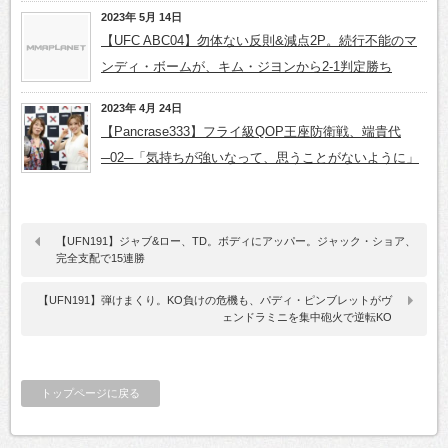
2023年 5月 14日
【UFC ABC04】勿体ない反則&減点2P。続行不能のマ
ンディ・ボームが、キム・ジヨンから2-1判定勝ち
2023年 4月 24日
【Pancrase333】フライ級QOP王座防衛戦、端貴代
─02─「気持ちが強いなって、思うことがないように」
【UFN191】ジャブ&ロー、TD。ボディにアッパー。ジャック・ショア、
完全支配で15連勝
【UFN191】弾けまくり。KO負けの危機も、パディ・ピンブレットがヴ
ェンドラミニを集中砲火で逆転KO
トップページに戻る