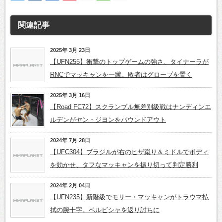
関連記事
2025年 3月 23日
【UFN255】衝撃のトップゲームの強さ、タイナーラが
RNCでマッキャンを一蹴。敗者はグローブを置く
2025年 3月 16日
【Road FC72】スクランブル無差別級戦はナンディンエ
ルデンがヤン・ジヨンをパウンドアウト
2024年 7月 28日
【UFC304】ブラジルが右のヒザ蹴り＆ミドルでボディ
を効かせ、タフなマッキャンを振り切って判定勝利
2024年 2月 04日
【UFN235】新階級でモリー・マッキャンがトラウマ払
拭の腕十字。ベルビシャを返り討ちに