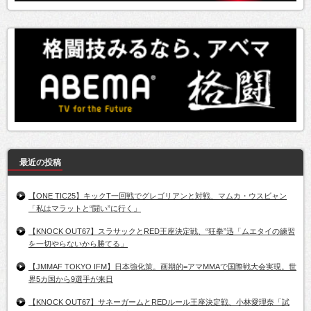
最近の投稿
【ONE TIC25】キックT一回戦でグレゴリアンと対戦、マムカ・ウスビャン
「私はマラットと“闘い”に行く」
【KNOCK OUT67】スラサックとRED王座決定戦、“狂拳”迅「ムエタイの練習
を一切やらないから勝てる」
【JMMAF TOKYO IFM】日本強化策。画期的=アマMMAで国際戦大会実現。世
界5カ国から9選手が来日
【KNOCK OUT67】サネーガームとREDルール王座決定戦、小林愛理奈「試