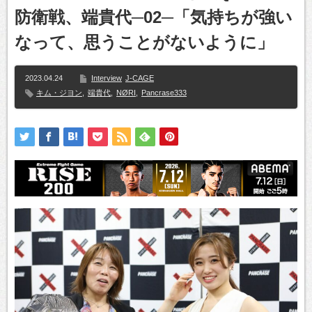
防衛戦、端貴代─02─「気持ちが強い
なって、思うことがないように」
2023.04.24
Interview
J-CAGE
キム・ジヨン
,
端貴代
,
NØRI
,
Pancrase333