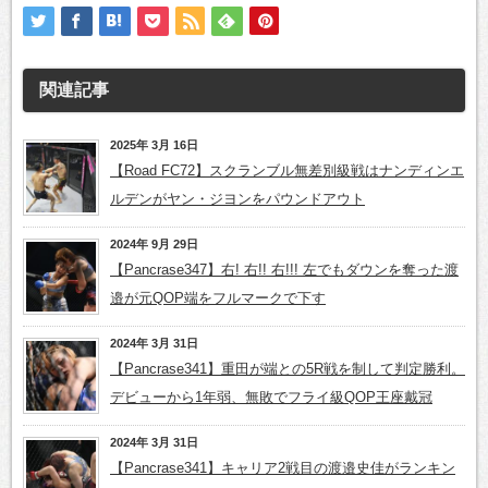
関連記事
2025年 3月 16日
【Road FC72】スクランブル無差別級戦はナンディンエ
ルデンがヤン・ジヨンをパウンドアウト
2024年 9月 29日
【Pancrase347】右! 右!! 右!!! 左でもダウンを奪った渡
邉が元QOP端をフルマークで下す
2024年 3月 31日
【Pancrase341】重田が端との5R戦を制して判定勝利。
デビューから1年弱、無敗でフライ級QOP王座戴冠
2024年 3月 31日
【Pancrase341】キャリア2戦目の渡邉史佳がランキン