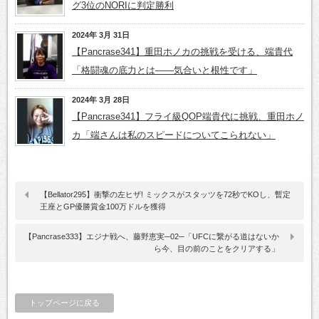
グ3位のNORIに判定勝利
2024年 3月 31日
【Pancrase341】重田ホノカの挑戦を受ける、端貴代
「格闘魂の底力とは――気合いと根性です」
2024年 3月 28日
【Pancrase341】フライ級QOP端貴代に挑戦、重田ホノ
カ「端さんは私のスピードについてこられない」
【Bellator295】衝撃の左ヒザ! ミックスがスタッツを72秒でKOし、暫定
王座とGP優勝賞金100万ドルを獲得
【Pancrase333】エジナ戦へ、藤野恵実─02─「UFCに繋がる道はないか
ら今、目の前のことをクリアする」
トップページに戻る