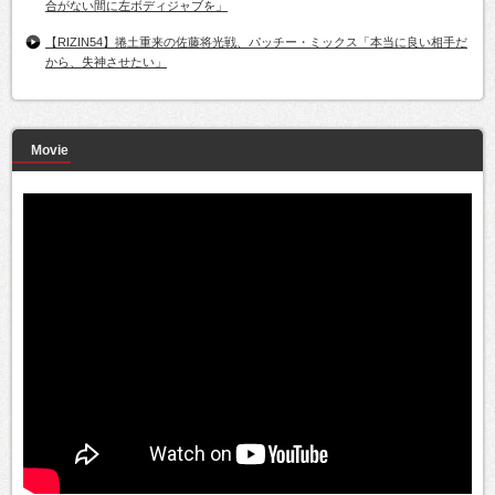
合がない間に左ボディジャブを」
【RIZIN54】捲土重来の佐藤将光戦、パッチー・ミックス「本当に良い相手だ
から、失神させたい」
Movie