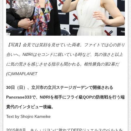
【写真】会見では笑顔を見せていた両者。ファイトでは心の折り
合いへ。NØRIはセコンドに就いている時など、気の強さと以上
に気の荒さを感じさせる指示も聞かれる。根性勝負の第2幕だ
(C)MMAPLANET
30日（日）、立川市の立川ステージガーデンで開催される
Pancrase333で、NØRIを相手にフライ級QOPの防衛戦を行う端
貴代のインタビュー後編。
Text by Shojiro Kameike
2015年8月、キム・ジヨンに敗れてDEEPジュエルスのベルトを