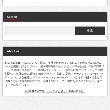
Search
About us
MMAPLANETとは..... UFCを始め、海外で行われているMMA( Mixed Martial Arts）
の大会情報、試合レポート、選手&関係者のインタビュー等をお届けする専門サイ
ト。 2007年6月よりニュースの配信をスタート。2009年に専門サイトとして活動
開始し、海外MMAの現在を伝える一方で、海外の柔術トーナメント、海外のキッ
クボクシングも厳選してフォロー中。メジャー系イベントから日本国内で余り目
の届かない良質の格闘技まで「海外を知ることで、国内を知ることになる」をモ
ットーに発信します。
MMAPLANETリニューアルに際し（2014.08.01）