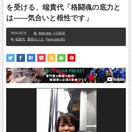
を受ける、端貴代「格闘魂の底力と
は――気合いと根性です」
2024.03.31
Interview
J-CAGE
端貴代
,
重田ホノカ
,
Pancrase341