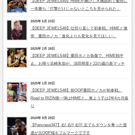
【DEEP JEWELS49】HIMEが腕ひしぎ腕固めで重田に
一本勝ち「打撃だけじゃないところを見せられた」
2025年 5月 23日
【DEEP JEWELS49】仕切り直して初参戦。HIMEと激
突、重田ホノカ「進化よりも変化を見てほしい」
2025年 2月 18日
【DEEP JEWELS48】重田ホノカ負傷で、HIME戦中
止。お帰り浜崎朱加が、須田萌里と22の歳の差マッチ
2025年 1月 20日
【DEEP JEWELS48】前QOP重田ホノカが初参戦。
Road to RIZIN第一弾はHIMEと。東よう子は2年4カ月振
り
2024年 9月 29日
【Pancrase347】右! 右!! 右!!! 左でもダウンを奪った渡
邉が元QOP端をフルマークで下す