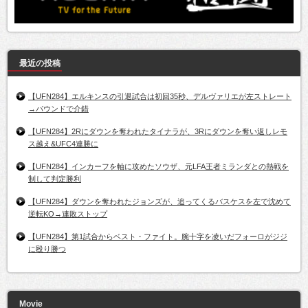
最近の投稿
【UFN284】エルキンスの引退試合は初回35秒、デルヴァリエが左ストレート
→パウンドで介錯
【UFN284】2Rにダウンを奪われたタイナラが、3Rにダウンを奪い返しレモ
ス越え&UFC4連勝に
【UFN284】インカーフを軸に攻めたソウザ、元LFA王者ミランダとの熱戦を
制して判定勝利
【UFN284】ダウンを奪われたジョンズが、追ってくるバスケスを左で沈めて
逆転KO→連敗ストップ
【UFN284】第1試合からベスト・ファイト。腕十字を凌いだフォーロがジジ
に殴り勝つ
Movie