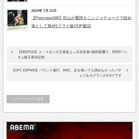
2024年 7月 21日
【Pancrase346】杉山が重田をニンジャチョークで絞め
落として第4代フライ級QOP戴冠
【DEEP119】ユ・スヨンが王座返上→元谷友貴×福田龍彌で、DEEPバン
タム級王座決定戦
【UFC ESPN54】パウンド連打、RNC、足を挫いても諦めなかったパチ
ェコをログランが3-0で下す
トップページに戻る