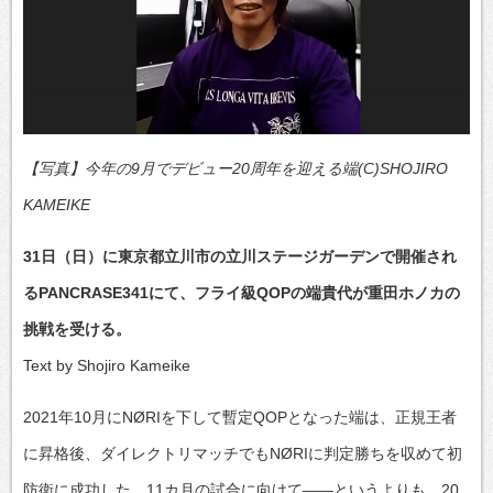
【写真】今年の9月でデビュー20周年を迎える端(C)SHOJIRO
KAMEIKE
31日（日）に東京都立川市の立川ステージガーデンで開催され
るPANCRASE341にて、フライ級QOPの端貴代が重田ホノカの
挑戦を受ける。
Text by Shojiro Kameike
2021年10月にNØRIを下して暫定QOPとなった端は、正規王者
に昇格後、ダイレクトリマッチでもNØRIに判定勝ちを収めて初
防衛に成功した。11カ月の試合に向けて――というよりも、20