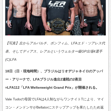
【写真】左からアルバルチ、ボンフィム、LFAエド・ソアレス代
表、そしてディアス、レアルというウェルター級GP出場4選手
(C)LFA
18日（日・現地時間）、ブラジルはリオデジャネイロのアッパ
ー・アリーナで、LFAブラジル進出2連戦の2夜目
=LFA112「LFA Welterweight Grand Prix」が開催される。
Vale Tudoの母国でLFAは4人制ながらワンナイトTにより、マイ
コン・メンドンサがBellatorにステップアップを果たしたため返