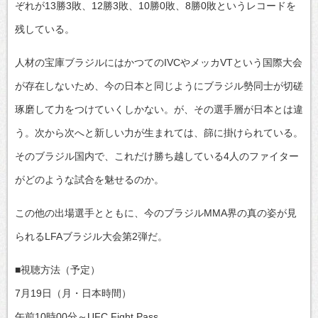
ぞれが13勝3敗、12勝3敗、10勝0敗、8勝0敗というレコードを
残している。
人材の宝庫ブラジルにはかつてのIVCやメッカVTという国際大会
が存在しないため、今の日本と同じようにブラジル勢同士が切磋
琢磨して力をつけていくしかない。が、その選手層が日本とは違
う。次から次へと新しい力が生まれては、篩に掛けられている。
そのブラジル国内で、これだけ勝ち越している4人のファイター
がどのような試合を魅せるのか。
この他の出場選手とともに、今のブラジルMMA界の真の姿が見
られるLFAブラジル大会第2弾だ。
■視聴方法（予定）
7月19日（月・日本時間）
午前10時00分～UFC Fight Pass