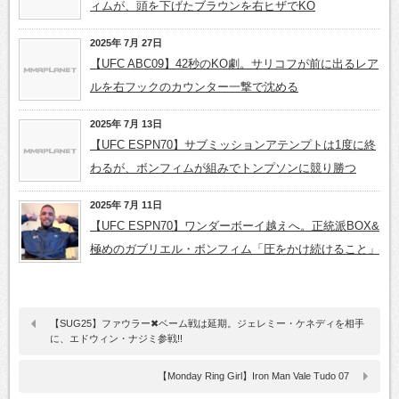
ィムが、頭を下げたブラウンを右ヒザでKO
2025年 7月 27日
【UFC ABC09】42秒のKO劇。サリコフが前に出るレア
ルを右フックのカウンター一撃で沈める
2025年 7月 13日
【UFC ESPN70】サブミッションアテンプトは1度に終
わるが、ボンフィムが組みでトンプソンに競り勝つ
2025年 7月 11日
【UFC ESPN70】ワンダーボーイ越えへ。正統派BOX&
極めのガブリエル・ボンフィム「圧をかけ続けること」
【SUG25】ファウラー✖ベーム戦は延期。ジェレミー・ケネディを相手
に、エドウィン・ナジミ参戦!!
【Monday Ring Girl】Iron Man Vale Tudo 07