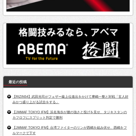
最近の投稿
【RIZIN54】武田光司がフェザー級上位進出をかけて摩嶋一整と対戦「玄人好
みかつ盛り上がる試合をする」
【JMMAF TOKYO IFM】浜名海歩が腰の強さと投げを見せ、タジキスタンの
カフロフにスプリット判定で勝利
【JMMAF TOKYO IFM】台湾ファイターのリンが西嶋を組み伏せ、西嶋をフ
ルマークで下す