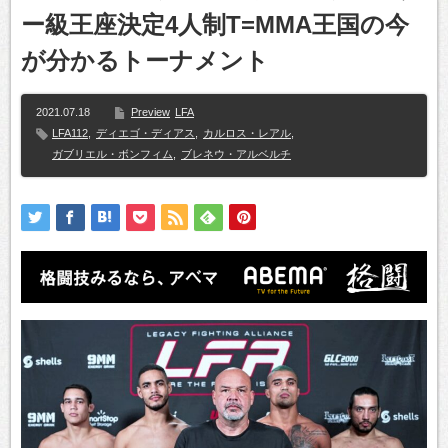
ー級王座決定4人制T=MMA王国の今
が分かるトーナメント
2021.07.18
Preview
LFA
LFA112
,
ディエゴ・ディアス
,
カルロス・レアル
,
ガブリエル・ボンフィム
,
ブレネウ・アルベルチ