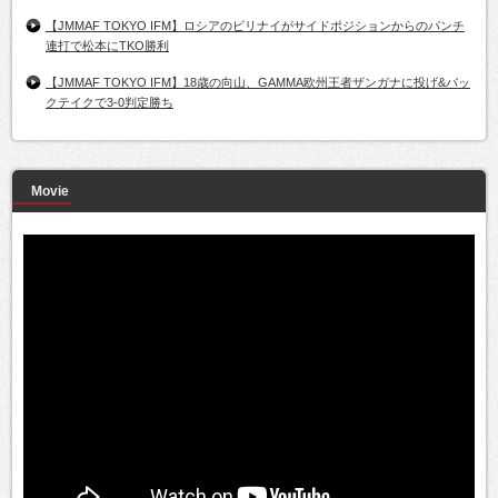
【JMMAF TOKYO IFM】ロシアのビリナイがサイドポジションからのパンチ
連打で松本にTKO勝利
【JMMAF TOKYO IFM】18歳の向山、GAMMA欧州王者ザンガナに投げ&バッ
クテイクで3-0判定勝ち
Movie