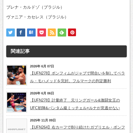
ブレナ・カルドゾ（ブラジル）
ヴァニア・カセレス（ブラジル）
関連記事
2026年 6月 07日
【UFN278】ボンフィムがジャブで間合いを制してベラ
ル・モハメッドを完封。フルマークの判定勝利
2026年 6月 06日
【UFN278】計量終了 元リングガール&激闘女王の
UFC初陣&バンタム級ミッチェル×ルナが見逃せない
2025年 11月 09日
【UFN264】右カーフで削り続けたガブリエル・ボンフ