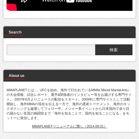
Search
About us
MMAPLANETとは..... UFCを始め、海外で行われているMMA( Mixed Martial Arts）
の大会情報、試合レポート、選手&関係者のインタビュー等をお届けする専門サイ
ト。 2007年6月よりニュースの配信をスタート。2009年に専門サイトとして活動
開始し、海外MMAの現在を伝える一方で、海外の柔術トーナメント、海外のキッ
クボクシングも厳選してフォロー中。メジャー系イベントから日本国内で余り目
の届かない良質の格闘技まで「海外を知ることで、国内を知ることになる」をモ
ットーに発信します。
MMAPLANETリニューアルに際し（2014.08.01）