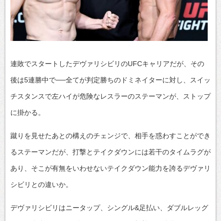
連敗でスタートしたデヴァリシビリのUFCキャリアだが、その
後は5連勝中で──全てが判定勝ちのドミネイターに対し、スイッ
チスタンスで左ハイが危険なレスラーのステーマンが、ストップ
に掛かる。
蹴りを見せたあとの構えのチェンジで、相手を惑わすことができ
るステーマンだが、打撃とテイクダウンには若干のタイムラグが
あり、そこが有無をいわせないテイクダウン能力を誇るデヴァリ
シビリとの違いか。
デヴァリシビリはニータップ、シングル&足払い、ダブルレッグ