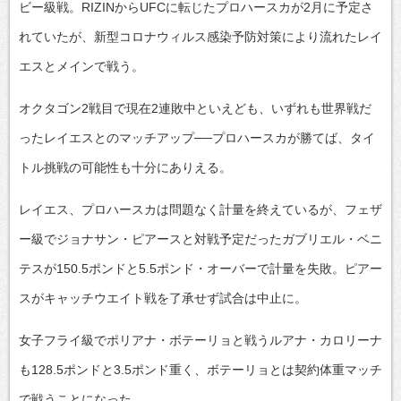
ビー級戦。RIZINからUFCに転じたプロハースカが2月に予定さ
れていたが、新型コロナウィルス感染予防対策により流れたレイ
エスとメインで戦う。
オクタゴン2戦目で現在2連敗中といえども、いずれも世界戦だ
ったレイエスとのマッチアップ──プロハースカが勝てば、タイ
トル挑戦の可能性も十分にありえる。
レイエス、プロハースカは問題なく計量を終えているが、フェザ
ー級でジョナサン・ピアースと対戦予定だったガブリエル・ベニ
テスが150.5ポンドと5.5ポンド・オーバーで計量を失敗。ピアー
スがキャッチウエイト戦を了承せず試合は中止に。
女子フライ級でポリアナ・ボテーリョと戦うルアナ・カロリーナ
も128.5ポンドと3.5ポンド重く、ボテーリョとは契約体重マッチ
で戦うことになった。