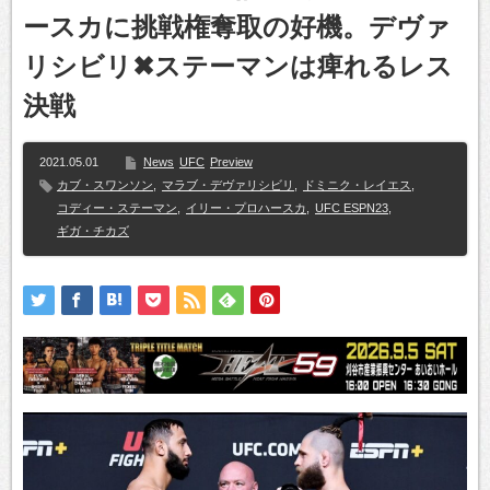
ースカに挑戦権奪取の好機。デヴァ
リシビリ✖ステーマンは痺れるレス
決戦
2021.05.01
News
UFC
Preview
カブ・スワンソン
,
マラブ・デヴァリシビリ
,
ドミニク・レイエス
,
コディー・ステーマン
,
イリー・プロハースカ
,
UFC ESPN23
,
ギガ・チカズ