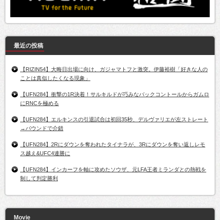
最近の投稿
【RIZIN54】大晦日出場に向け、ガジャマトフと激突。伊藤裕樹「好きな人の
ことは真似したくなる現象」
【UFN284】衝撃の1R決着！サルキルドが巧みなバックコントールからガムロ
にRNCを極める
【UFN284】エルキンスの引退試合は初回35秒、デルヴァリエが左ストレート
→パウンドで介錯
【UFN284】2Rにダウンを奪われたタイナラが、3Rにダウンを奪い返しレモ
ス越え&UFC4連勝に
【UFN284】インカーフを軸に攻めたソウザ、元LFA王者ミランダとの熱戦を
制して判定勝利
Movie