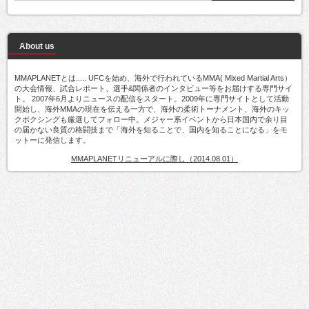
About us
MMAPLANETとは..... UFCを始め、海外で行われているMMA( Mixed Martial Arts）
の大会情報、試合レポート、選手&関係者のインタビュー等をお届けする専門サイ
ト。 2007年6月よりニュースの配信をスタート。2009年に専門サイトとして活動
開始し、海外MMAの現在を伝える一方で、海外の柔術トーナメント、海外のキッ
クボクシングも厳選してフォロー中。メジャー系イベントから日本国内で余り目
の届かない良質の格闘技まで「海外を知ることで、国内を知ることになる」をモ
ットーに発信します。
MMAPLANETリニューアルに際し（2014.08.01）