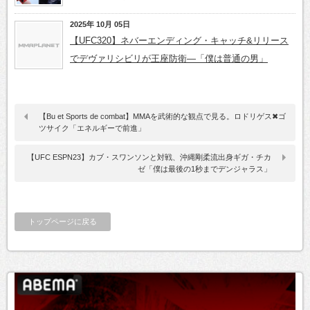
2025年 10月 05日
【UFC320】ネバーエンディング・キャッチ&リリース
でデヴァリシビリが王座防衛―「僕は普通の男」
【Bu et Sports de combat】MMAを武術的な観点で見る。ロドリゲス✖ゴ
ツサイク「エネルギーで前進」
【UFC ESPN23】カブ・スワンソンと対戦、沖縄剛柔流出身ギガ・チカ
ゼ「僕は最後の1秒までデンジャラス」
トップページに戻る