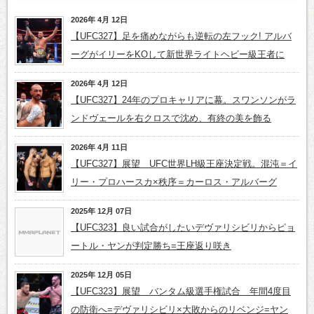
2026年 4月 12日
【UFC327】足を痛めながらも逆転の左フック! アルバ
ーグがイリーをKOして新世界ライトヘビー級王者に
2026年 4月 12日
【UFC327】24年のプロキャリアに幕。スワンソンがラ
ンドヴェールを右クロスで沈め、有終の美を飾る
2026年 4月 11日
【UFC327】展望 UFC世界LH級王座決定戦。混沌＝イ
リー・プロハースカ×秩序＝カーロス・アルバーグ
2025年 12月 07日
【UFC323】良い試合がしたいデヴァリシビリからピョ
ートル・ヤンが判定勝ち=王座返り咲き
2025年 12月 05日
【UFC323】展望 バンタム級選手権試合 年間4度目
の防衛へ=デヴァリシビリ×大敗からのリベンジ=ヤン