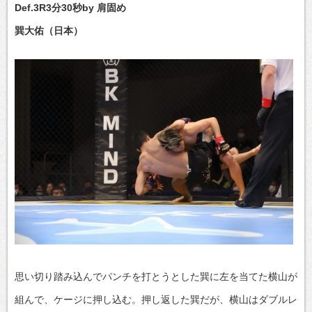
Def.3R3分30秒by 肩固め
巽大佑（日本）
思い切り踏み込んでパンチを打とうとした巽に左を当てた横山が
組んで、ケージに押し込む。押し返した巽だが、横山はダブルレ