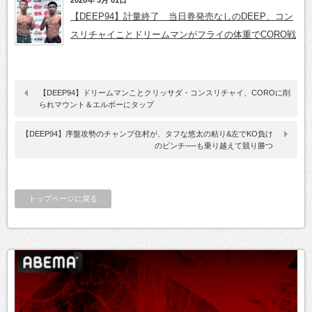
【DEEP94】計量終了 当日券発売なしのDEEP、コン
スリチャイことドリームマンがフライの体重でCORO戦
【DEEP94】ドリームマンことクリッサダ・コンスリチャイ、COROに削
られマウント＆エルボーにタップ
【DEEP94】序盤攻勢のチャンプ住村が、タフな悠太の粘り&左でKO負け
のピンチ──も乗り越えて競り勝つ
トップページに戻る