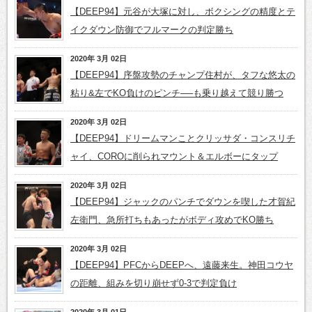
【DEEP94】元谷が大塚に対し、ボクシングの精度とテ
イクダウン防御でフルマークの判定勝ち
2020年 3月 02日
【DEEP94】序盤攻勢のチャンプ住村が、タフな悠太の
粘り&左でKO負けのピンチ──も乗り越えて競り勝つ
2020年 3月 02日
【DEEP94】ドリームマンことクリッサダ・コンスリチ
ャイ、COROに削られマウント＆エルボーにタップ
2020年 3月 02日
【DEEP94】ジャックのパンチでダウンを喫した才賀紀
左衛門、急所打ちもあったがボディ攻めでKO勝ち
2020年 3月 02日
【DEEP94】PFCからDEEPへ、遠藤来生。神田コウヤ
の距離、組みを切り崩せず0-3で判定負け
2020年 3月 01日