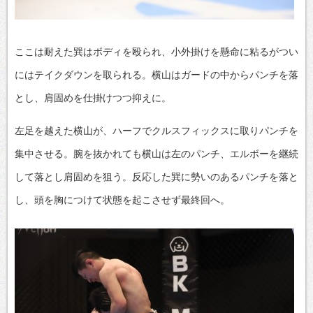
ここは耐えた巽はボディを殴られ、小外掛けを懸命に粘るがつい
にはテイクダウンを取られる。横山はガードの中からパンチを落
とし、肩固めを仕掛けつつ抑えに。
左足を越えた横山が、ハーフでクルスフィックスに取りパンチを
集中させる。腕を抜かれても横山は左のパンチ、エルボーを継続
して落とし肩固めを狙う。反応した巽に勢いのあるパンチを落と
し、頭を胸につけて状態を起こさせず最終回へ。