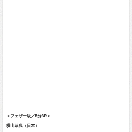
＜フェザー級／5分3R＞
横山恭典（日本）