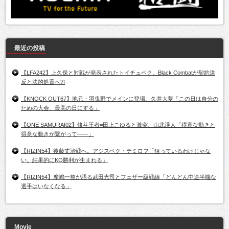
最近の投稿
【LFA242】上久保と対戦が発表されたトイチュベク。Black Combatが契約違
反と法的処置へ?!
【KNOCK OUT67】地元・羽曳野でメインに登場。久井大夢「この日は自分の
ための大会、最高の日にする」
【ONE SAMURAI02】修斗王者=田上こゆると激突、山北渓人「得意な動きと
得意な動きが繋がって――」
【RIZIN54】後藤丈治戦へ。アジスベク・テミロフ「狙っているわけじゃな
い。結果的にKO勝利が生まれる」
【RIZIN54】摩嶋一整が語る武田光司とフェザー級戦線「どんどん中途半端な
選手はいなくなる」
Movie