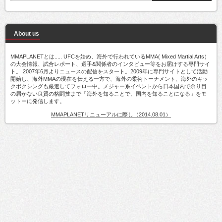
About us
MMAPLANETとは..... UFCを始め、海外で行われているMMA( Mixed Martial Arts）
の大会情報、試合レポート、選手&関係者のインタビュー等をお届けする専門サイ
ト。 2007年6月よりニュースの配信をスタート。2009年に専門サイトとして活動
開始し、海外MMAの現在を伝える一方で、海外の柔術トーナメント、海外のキッ
クボクシングも厳選してフォロー中。メジャー系イベントから日本国内で余り目
の届かない良質の格闘技まで「海外を知ることで、国内を知ることになる」をモ
ットーに発信します。
MMAPLANETリニューアルに際し（2014.08.01）