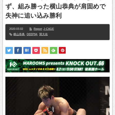
ず、組み勝った横山恭典が肩固めで
失神に追い込み勝利
2020.03.02
Report
J-CAGE
横山恭典
,
DEEP94
,
巽大佑