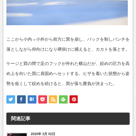
ここから小内→小外から前方に巽を崩し、バックを制しパンチを
落としながら仰向けになり襷掛けに捕えると、カカトを落とす。
ケージと巽の間で足のフックが外れた横山だが、絞めの圧力を高
め上を向いた巽に肩固めへセットする。ヒザを着いた状態から姿
勢を低くして絞めを続けると、巽が落ち勝負が決まった。
関連記事
2020年 3月 02日