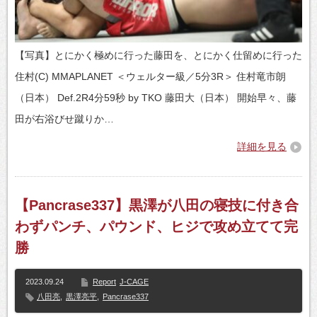
【写真】とにかく極めに行った藤田を、とにかく仕留めに行った
住村(C) MMAPLANET ＜ウェルター級／5分3R＞ 住村竜市朗
（日本） Def.2R4分59秒 by TKO 藤田大（日本） 開始早々、藤
田が右浴びせ蹴りか…
詳細を見る
【Pancrase337】黒澤が八田の寝技に付き合
わずパンチ、パウンド、ヒジで攻め立てて完
勝
2023.09.24
Report
J-CAGE
八田亮
,
黒澤亮平
,
Pancrase337