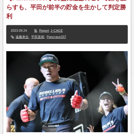
らすも、平田が前半の貯金を生かして判定勝
利
2023.09.24
Report
J-CAGE
遠藤来生
,
平田直樹
,
Pancrase337