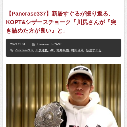
【Pancrase337】新居すぐるが振り返る、
KOPT&シザースチョーク「川尻さんが『突
き詰めた方が良い』と」
2023.11.01
Interview
J-CAGE
Pancrase337
,
川尻達也
,
AB
,
亀井晨佑
,
村田良蔵
,
新居すぐる