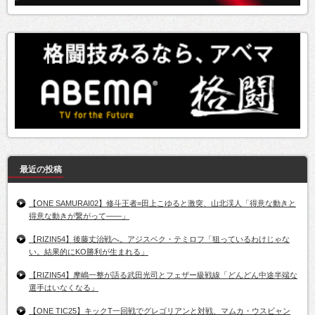
最近の投稿
【ONE SAMURAI02】修斗王者=田上こゆると激突、山北渓人「得意な動きと
得意な動きが繋がって――」
【RIZIN54】後藤丈治戦へ。アジスベク・テミロフ「狙っているわけじゃな
い。結果的にKO勝利が生まれる」
【RIZIN54】摩嶋一整が語る武田光司とフェザー級戦線「どんどん中途半端な
選手はいなくなる」
【ONE TIC25】キックT一回戦でグレゴリアンと対戦、マムカ・ウスビャン