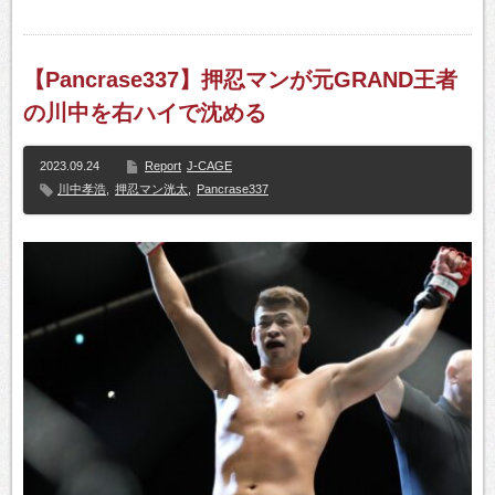
【Pancrase337】押忍マンが元GRAND王者
の川中を右ハイで沈める
2023.09.24
Report
J-CAGE
川中孝浩
,
押忍マン洸太
,
Pancrase337