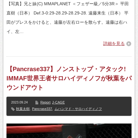
【写真】兄と妹(C) MMAPLANET ＜フェザー級／5分3R＞ 平田
直樹（日本） Def.3-0:29-28.29-28.29-28. 遠藤来生（日本） 平
田がプレスをかけると、遠藤が左右ローを散らす。遠藤は右ハ
イ、左…
詳細を見る
【Pancrase337】ノンストップ・アタック!
IMMAF世界王者サロハイディノフが秋葉をパ
ウンドアウト
2023.09.24
Report
J-CAGE
秋葉太樹
,
Pancrase337
,
ムハンマド・サロハイディノフ