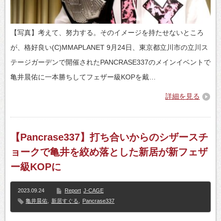
【写真】考えて、努力する。そのイメージを持たせないところ
が、格好良い(C)MMAPLANET 9月24日、東京都立川市の立川ス
テージガーデンで開催されたPANCRASE337のメインイベントで
亀井晨佑に一本勝ちしてフェザー級KOPを戴…
詳細を見る
【Pancrase337】打ち合いからのシザースチ
ョークで亀井を絞め落とした新居が新フェザ
ー級KOPに
2023.09.24
Report
J-CAGE
亀井晨佑
,
新居すぐる
,
Pancrase337