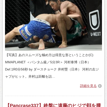
【写真】あのスムーズな極め方は得意な形ということか(C)
MMAPLANET ＜バンタム級／5分3R＞ 河村泰博（日本）
Def.1R0分56秒 by ダースチョーク 井村塁（日本） 河村の左ジ
ャブがヒット。井村は距離を詰…
詳細を見る
【Pancrase337】終盤に遠藤のヒジで顔を腫