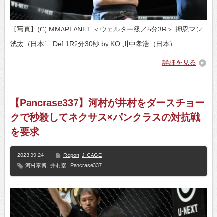
【写真】(C) MMAPLANET ＜ウェルター級／5分3R＞ 押忍マン
洸太（日本） Def.1R2分30秒 by KO 川中孝浩（日本） …
詳細を見る
【Pancrase337】河村が井村をダースチョー
クで秒殺してネクサス×パンクラスの対抗戦
を要求
2023.09.24
Report
J-CAGE
河村泰博
,
井村塁
,
Pancrase337