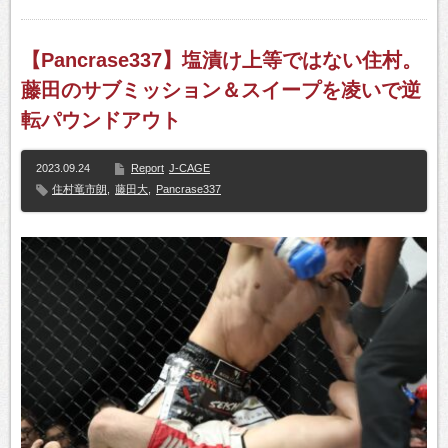
【Pancrase337】塩漬け上等ではない住村。
藤田のサブミッション＆スイープを凌いで逆
転パウンドアウト
2023.09.24
Report
J-CAGE
住村竜市朗
,
藤田大
,
Pancrase337