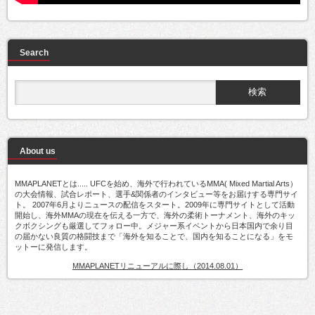
Search
About us
MMAPLANETとは..... UFCを始め、海外で行われているMMA( Mixed Martial Arts）
の大会情報、試合レポート、選手&関係者のインタビュー等をお届けする専門サイ
ト。 2007年6月よりニュースの配信をスタート。2009年に専門サイトとして活動
開始し、海外MMAの現在を伝える一方で、海外の柔術トーナメント、海外のキッ
クボクシングも厳選してフォロー中。メジャー系イベントから日本国内で余り目
の届かない良質の格闘技まで「海外を知ることで、国内を知ることになる」をモ
ットーに発信します。
MMAPLANETリニューアルに際し（2014.08.01）