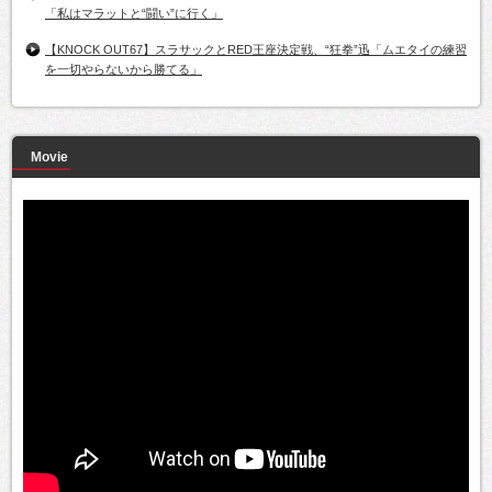
「私はマラットと“闘い”に行く」
【KNOCK OUT67】スラサックとRED王座決定戦、“狂拳”迅「ムエタイの練習
を一切やらないから勝てる」
Movie