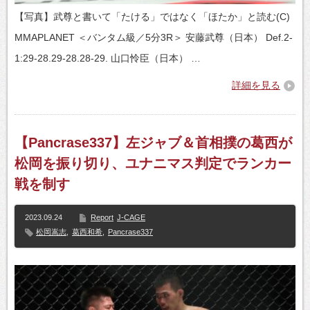
【写真】武尊と書いて「たける」ではなく「ほたか」と読む(C)
MMAPLANET ＜バンタム級／5分3R＞ 安藤武尊（日本） Def.2-
1:29-28.29-28.28-29. 山口怜臣（日本） …
詳細を見る
【Pancrase337】左ジャブ＆首相撲の葛西が
松岡を振り切り、ユナニマス判定でランカー
戦を制す
2023.09.24
Report
J-CAGE
松岡嵩志
,
葛西和希
,
Pancrase337