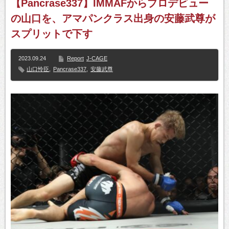
【Pancrase337】IMMAFからプロデビュー
の山口を、アマパンクラス出身の安藤武尊が
スプリットで下す
2023.09.24
Report
J-CAGE
山口怜臣
,
Pancrase337
,
安藤武尊