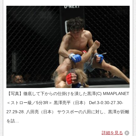
【写真】徹底して下からの仕掛けを潰した黒澤(C) MMAPLANET
＜ストロー級／5分3R＞ 黒澤亮平（日本） Def.3-0:30-27.30-
27.29-28. 八田亮（日本） サウスポーの八田に対し、黒澤が距離
を詰…
詳細を見る