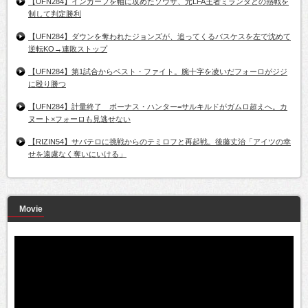
【UFN284】インカーフを軸に攻めたソウザ、元LFA王者ミランダとの熱戦を
制して判定勝利
【UFN284】ダウンを奪われたジョンズが、追ってくるバスケスを左で沈めて
逆転KO→連敗ストップ
【UFN284】第1試合からベスト・ファイト。腕十字を凌いだフォーロがジジ
に殴り勝つ
【UFN284】計量終了 ボーナス・ハンター=サルキルドがガムロ超えへ。カ
ヌート×フォーロも見逃せない
【RIZIN54】サバテロに挑戦からのテミロフと再起戦。後藤丈治「アイツの幸
せを遠慮なく奪いにいける」
Movie