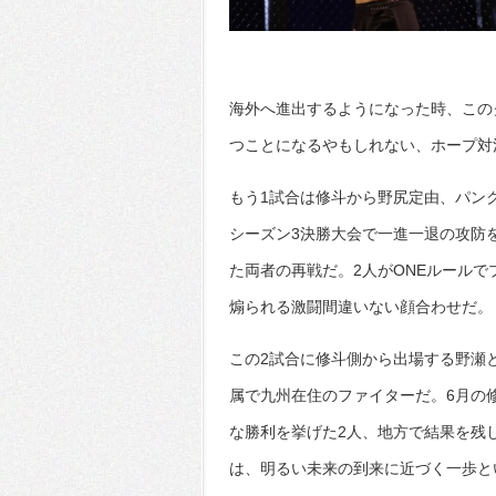
海外へ進出するようになった時、この
つことになるやもしれない、ホープ対
もう1試合は修斗から野尻定由、パン
シーズン3決勝大会で一進一退の攻防
た両者の再戦だ。2人がONEルール
煽られる激闘間違いない顔合わせだ。
この2試合に修斗側から出場する野瀬
属で九州在住のファイターだ。6月の
な勝利を挙げた2人、地方で結果を残
は、明るい未来の到来に近づく一歩と