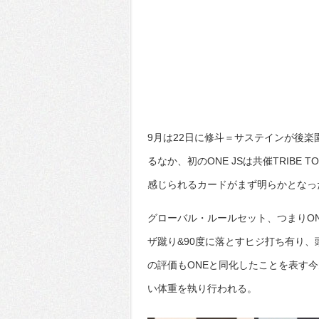
9月は22日に修斗＝サステインが後楽
るなか、初のONE JSは共催TRIBE T
感じられるカードがまず明らかとなっ
グローバル・ルールセット、つまりO
ザ蹴り&90度に落とすヒジ打ち有り、
の評価もONEと同化したことを表す
い体重を執り行われる。