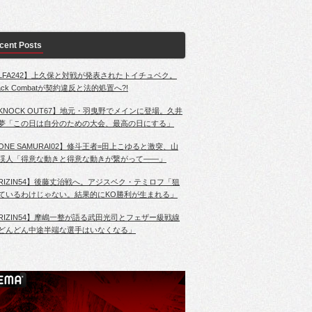
cent Posts
LFA242】上久保と対戦が発表されたトイチュベク。
lack Combatが契約違反と法的処置へ?!
KNOCK OUT67】地元・羽曳野でメインに登場。久井
夢「この日は自分のための大会、最高の日にする」
ONE SAMURAI02】修斗王者=田上こゆると激突、山
渓人「得意な動きと得意な動きが繋がって――」
RIZIN54】後藤丈治戦へ。アジスベク・テミロフ「狙
ているわけじゃない。結果的にKO勝利が生まれる」
RIZIN54】摩嶋一整が語る武田光司とフェザー級戦線
どんどん中途半端な選手はいなくなる」