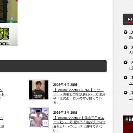
Re
【
B
【
大
【
北
【
っ
2026年 6月 28日
瀬が
【Lemino Shooto TORAO】リザー
【
ント
バー＝青柳との準決勝戦へ。野瀬翔
「
で
平「全局面、自分の方が勝ってい
る」
2026年 2月 18日
ルニ
【Lemino Shooto03】暴言王子オル
ニド戦へ。野瀬翔平「組み技は時代
と激
遅れというのは、僕は納得できな
い」