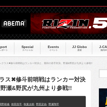
port
Special
Events
JJ Globo
J-C
レポート
スペシャル
イベント
柔術
国内M
】パンクラス✖修斗前哨戦はランカー対決と、期待の若手対決。野瀬&野尻が九州より参戦!!
ンクラス✖修斗前哨戦はランカー対決
野瀬&野尻が九州より参戦!!
岡野裕城
,
前田浩平
,
秋葉太樹
,
野尻定由
,
野瀬翔平