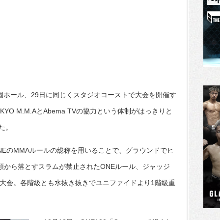
園ホール、29日に同じくスタジオコーストで大会を開催す
OKYO M.M.AとAbema TVの協力という体制がはっきりと
た。
NEのMMAルールの総称を用いることで、グラウンドでヒ
頭から落とすスラムが禁止されたONEルール、ジャッジ
今大会。各階級とも水抜き抜きでユニファイドより1階級重