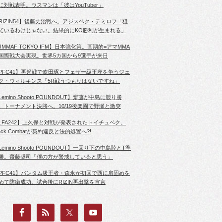
に対戦表明。ウスマンは「彼はYouTuber」
RIZIN54】後藤丈治戦へ。アジスベク・テミロフ「狙
ているわけじゃない。結果的にKO勝利が生まれる」
JMMAF TOKYO IFM】日本強化策。画期的=アマMMA
国際戦大会実現。世界5カ国から9選手が来日
PFC41】再起戦で吹田琢とフェザー級王座を争うジェ
ク・ウィルキンス「5R戦うつもりはないですね」
Lemino Shooto POUNDOUT】齋藤が中島に競り勝
、トーナメント決勝へ。10/19後楽園で野瀬と激突
LFA242】上久保と対戦が発表されたトイチュベク。
lack Combatが契約違反と法的処置へ?!
Lemino Shooto POUNDOUT】一回り下の中島陸とT準
勝。齋藤奨司「僕の方が警戒していると思う」
PFC41】バンタム級王者・森永が初回で西に肩固めを
めて防衛成功。試合後にRIZIN再出撃を宣言