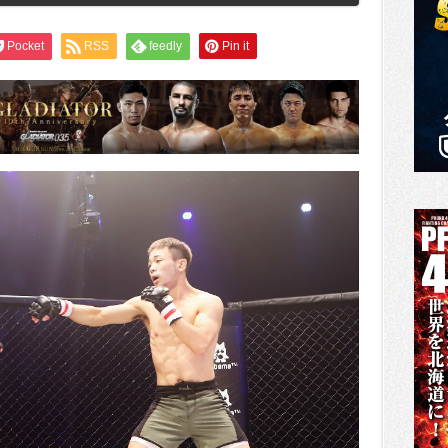
Pocket
RSS
feedly
Pin it