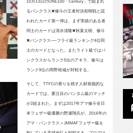
10月13日のONE100「Century」で組まれ
るパンクラス✖修斗の王者対決前哨戦と謡
われたカード第一弾は、まず実績のある者
同士のカードは清水清隆✖秋葉太樹、修斗
✖パンクラス──フライ級ランキング4位同
士のカードとなった。またライト級ではパ
ンクラスからランク5位のアキラ、修斗は
ランク9位の岡野裕城が対戦する。
そして、TTFCの香りを残す人材発掘的な
カードでは、要注目のバンタム級のマッチ
が2組まれた。まずは2017年アマ修斗全日
本フェザー級優勝の野瀬翔兵が、2016年の
アマ・パンクラス＝JMMAFフェザー級を
制している高城光弘と対戦する。プロでは