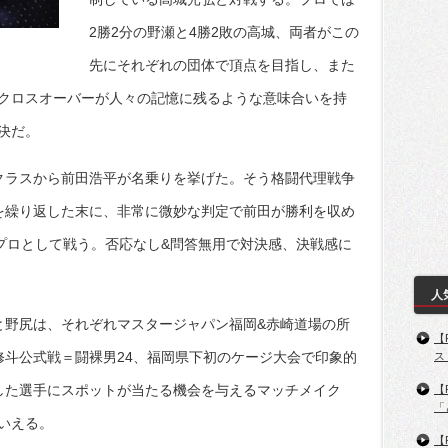
2勝2分の野瀬と4勝2敗の高城、両者がこの
先にそれぞれの団体で頂点を目指し、また
クロスオーバーが人々の記憶に残るような意味合いを持
決だ。
クラスから前田浩平が名乗りを挙げた。そう格闘代理戦争
を繰り返した末に、非常に微妙な判定で前田が勝利を収め
でプロとして戦う。否応なし&問答無用で対決感、決戦感に
人
と野尻は、それぞれマスタージャパン福岡&赤崎道場の所
【
修斗公式戦＝闘裸男24、福岡県下初のケージ大会で印象的
ス
した選手にスポットが当たる機会を与えるマッチメイク
【
「
いえる。
【