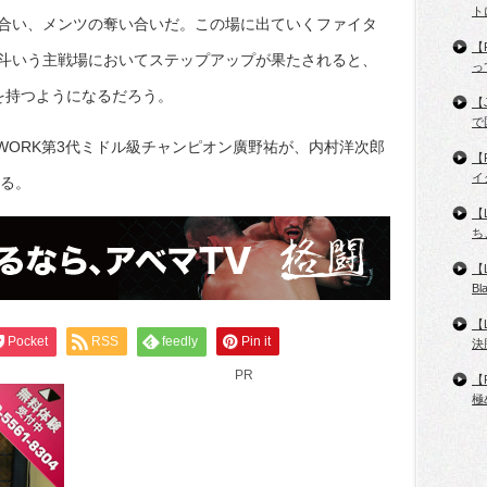
ト
合い、メンツの奪い合いだ。この場に出ていくファイタ
【
斗いう主戦場においてステップアップが果たされると、
っ
義を持つようになるだろう。
【
で
TWORK第3代ミドル級チャンピオン廣野祐が、内村洋次郎
【
イ
いる。
【
ち
【
B
【
Pocket
RSS
feedly
Pin it
決
PR
【
極