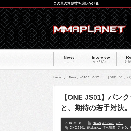
この星の格闘技を追いかける
News
Interview
Re
ニュース
インタビュー
試合
Home
News
,
J-CAGE
,
ONE
【ONE JS01
【ONE JS01】パ
と、期待の若手対決。
2019.07.10
News
J-CAGE
ONE
ONE JS01
,
高城光弘
,
清水清隆
,
アキラ
,