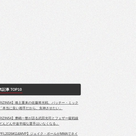
気記事 TOP10
RIZIN54】捲土重来の佐藤将光戦、パッチー・ミック
「本当に良い相手だから、失神させたい」
RIZIN54】摩嶋一整が語る武田光司とフェザー級戦線
どんどん中途半端な選手はいなくなる」
PFL2026#11&MVP】ジェイク・ポールがMMAでネイ