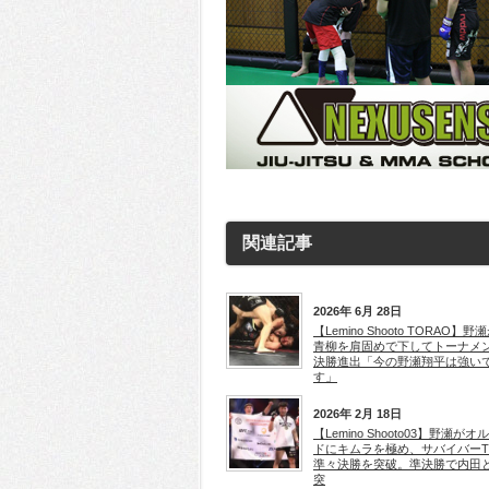
関連記事
2026年 6月 28日
【Lemino Shooto TORAO】野
青柳を肩固めで下してトーナメ
決勝進出「今の野瀬翔平は強い
す」
2026年 2月 18日
【Lemino Shooto03】野瀬がオ
ドにキムラを極め、サバイバーT
準々決勝を突破。準決勝で内田
突