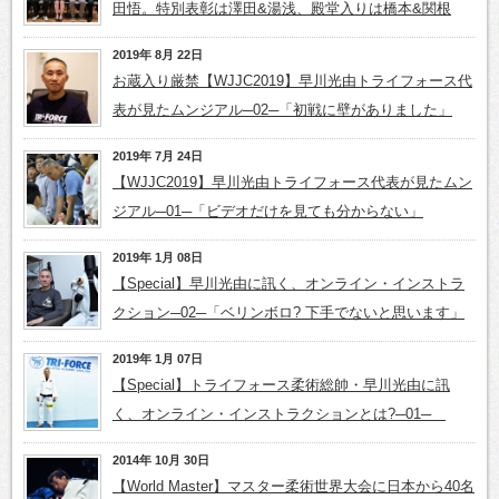
田悟。特別表彰は澤田&湯浅、殿堂入りは橋本&関根
2019年 8月 22日
お蔵入り厳禁【WJJC2019】早川光由トライフォース代
表が見たムンジアル─02─「初戦に壁がありました」
2019年 7月 24日
【WJJC2019】早川光由トライフォース代表が見たムン
ジアル─01─「ビデオだけを見ても分からない」
2019年 1月 08日
【Special】早川光由に訊く、オンライン・インストラ
クション─02─「ベリンボロ? 下手でないと思います」
2019年 1月 07日
【Special】トライフォース柔術総帥・早川光由に訊
く、オンライン・インストラクションとは?─01─
2014年 10月 30日
【World Master】マスター柔術世界大会に日本から40名