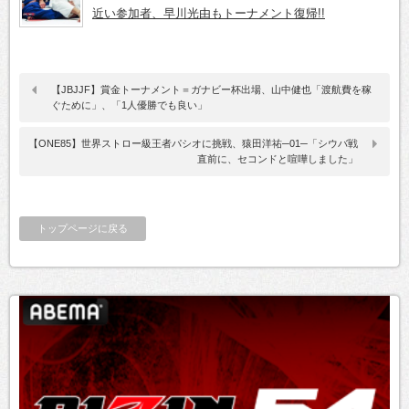
近い参加者、早川光由もトーナメント復帰!!
【JBJJF】賞金トーナメント＝ガナビー杯出場、山中健也「渡航費を稼
ぐために」、「1人優勝でも良い」
【ONE85】世界ストロー級王者パシオに挑戦、猿田洋祐─01─「シウバ戦
直前に、セコンドと喧嘩しました」
トップページに戻る