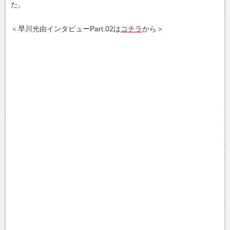
た。
＜早川光由インタビューPart.02は
コチラ
から＞