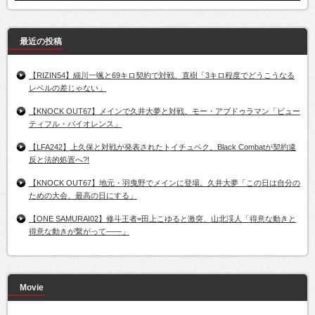
最近の投稿
【RIZIN54】細川一颯と69キロ契約で対戦、直樹「3キロ程度でどうこうなる
レベルの差じゃない」
【KNOCK OUT67】メインで久井大夢と対戦、モー・アブドゥラマン「ビュー
ティフル・バイオレンス」
【LFA242】上久保と対戦が発表されたトイチュベク。Black Combatが契約違
反と法的処置へ?!
【KNOCK OUT67】地元・羽曳野でメインに登場。久井大夢「この日は自分の
ための大会、最高の日にする」
【ONE SAMURAI02】修斗王者=田上こゆると激突、山北渓人「得意な動きと
得意な動きが繋がって――」
Movie