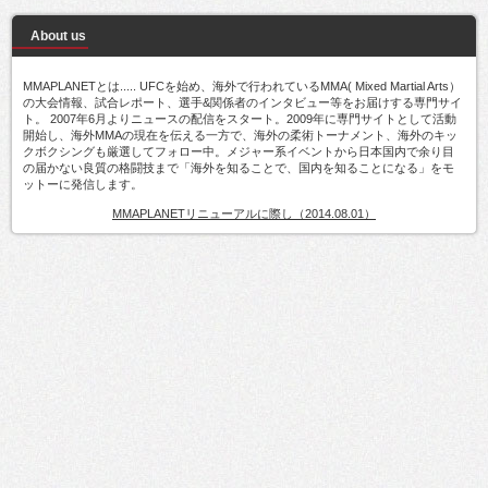
About us
MMAPLANETとは..... UFCを始め、海外で行われているMMA( Mixed Martial Arts）
の大会情報、試合レポート、選手&関係者のインタビュー等をお届けする専門サイ
ト。 2007年6月よりニュースの配信をスタート。2009年に専門サイトとして活動
開始し、海外MMAの現在を伝える一方で、海外の柔術トーナメント、海外のキッ
クボクシングも厳選してフォロー中。メジャー系イベントから日本国内で余り目
の届かない良質の格闘技まで「海外を知ることで、国内を知ることになる」をモ
ットーに発信します。
MMAPLANETリニューアルに際し（2014.08.01）