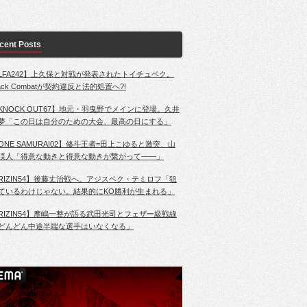
cent Posts
LFA242】上久保と対戦が発表されたトイチュベク。
lack Combatが契約違反と法的処置へ?!
KNOCK OUT67】地元・羽曳野でメインに登場。久井
夢「この日は自分のための大会、最高の日にする」
ONE SAMURAI02】修斗王者=田上こゆると激突、山
渓人「得意な動きと得意な動きが繋がって――」
RIZIN54】後藤丈治戦へ。アジスベク・テミロフ「狙
ているわけじゃない。結果的にKO勝利が生まれる」
RIZIN54】摩嶋一整が語る武田光司とフェザー級戦線
どんどん中途半端な選手はいなくなる」