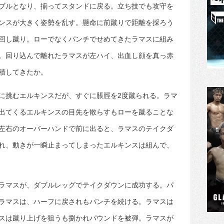
ブルとなり、揃ってスタンドに戻る。立ち技でも攻守を
ンスが大きく姿勢を乱す。懸命に前蹴りで距離を採ろう
回し蹴り。ローでなくパンチでせめてきたラマスに組み
。回り込んで離れたラマスが左ハイ、出血し顔を真っ赤
積してきたか。
に挑むエルキンスだが、すぐに脹脛を2度蹴られる。ラマ
出てくるエルキンスの目先を散らすもローを蹴ることな
左右のオーバーハンドで前に出ると、ラマスのテイクダ
れ、動きが一瞬止まってしまったエルキンスは組んで、
ラマスが、ダブルレッグでテイクダウンに成功する。パ
ラマスは、ハーフに戻されもパンチを続ける。ラマスは
スは蹴り上げを狙うも捌かれパウンドを被弾。ラマスが