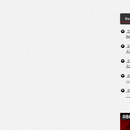
Re
【
B
【
大
【
北
【
っ
【
「