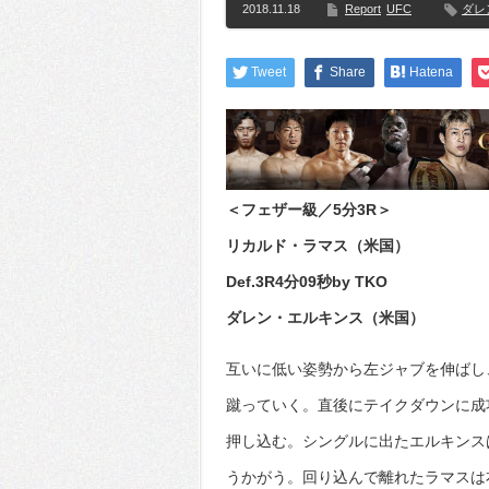
2018.11.18
Report
UFC
ダレ
Tweet
Share
Hatena
＜フェザー級／5分3R＞
リカルド・ラマス（米国）
Def.3R4分09秒by TKO
ダレン・エルキンス（米国）
互いに低い姿勢から左ジャブを伸ばし
蹴っていく。直後にテイクダウンに成
押し込む。シングルに出たエルキンス
うかがう。回り込んで離れたラマスは