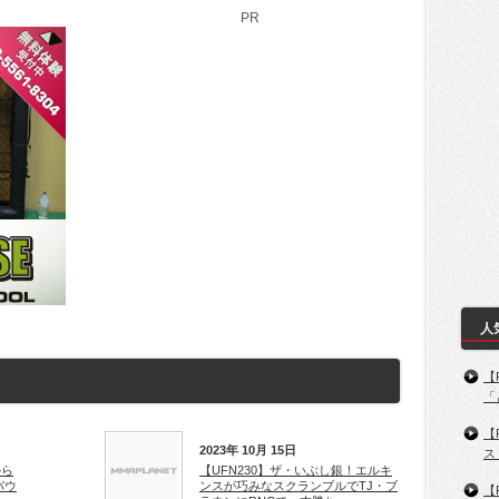
PR
人
【
「
【
2023年 10月 15日
ス
から
【UFN230】ザ・いぶし銀！エルキ
パウ
ンスが巧みなスクランブルでTJ・ブ
【