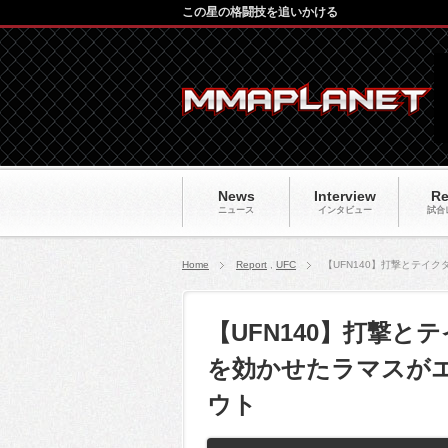
この星の格闘技を追いかける
News
Interview
Re
ニュース
インタビュー
試合
Home
Report
,
UFC
【UFN140】打撃とテイ
【UFN140】打撃
を効かせたラマスが
ウト