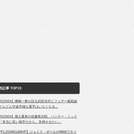
気記事 TOP10
RIZIN54】摩嶋一整が語る武田光司とフェザー級戦線
どんどん中途半端な選手はいなくなる」
RIZIN54】捲土重来の佐藤将光戦、パッチー・ミック
「本当に良い相手だから、失神させたい」
PFL2026#11&MVP】ジェイク・ポールがMMAでネイ