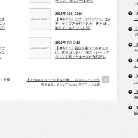
ラウンにRNCで一本勝ち
ト
【
2021年 12月 19日
っ
血さ
【UFN199】カブ・スワンソン、左&
エル
右、そして左を打ち込み、後ろ回し
判定
蹴りでエルキンスをKO
【
で
2019年 7月 14日
【
アウ
【UFN155】寝技を嫌うエルキンス
B
あな
に、後ろ回し蹴り、左ストレートで
』
ダウンを奪ったホールが作戦勝ち
【
イ
【
ル、首相
【UFN140】ローで左足を破壊し、右ストレートで失
ち
神させる。ポンジニビョがマグニーに圧勝
【
決
【
極