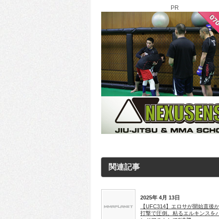
PR
関連記事
2025年 4月 13日
【UFC314】エロサが開始直後
打撃で圧倒。粘るエルキンスを