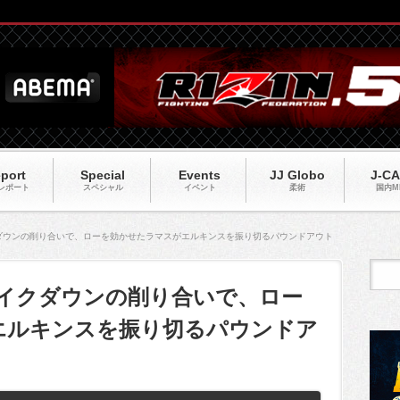
port
Special
Events
JJ Globo
J-C
レポート
スペシャル
イベント
柔術
国内M
クダウンの削り合いで、ローを効かせたラマスがエルキンスを振り切るパウンドアウト
とテイクダウンの削り合いで、ロー
エルキンスを振り切るパウンドア