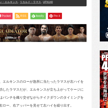
ン・エルキンス
,
リカルド・ラマス
,
UFN140
Pocket
RSS
feedly
Pin it
、エルキンスのローが急所に当たったラマスが左ハイを
功したラマスだが、エルキンスが立ち上がってケージに
はパンチを織り交ぜながらテイクダウンのタイミングを
右ロー、右アッパーを見せて左ハイを繰り出す。