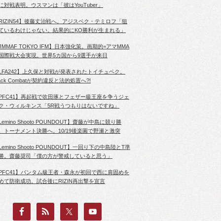
に対戦表明。ウスマンは「彼はYouTuber」
RIZIN54】後藤丈治戦へ。アジスベク・テミロフ「狙
ているわけじゃない。結果的にKO勝利が生まれる」
JMMAF TOKYO IFM】日本強化策。画期的=アマMMA
国際戦大会実現。世界5カ国から9選手が来日
LFA242】上久保と対戦が発表されたトイチュベク。
lack Combatが契約違反と法的処置へ?!
PFC41】再起戦で吹田琢とフェザー級王座を争うジェ
ク・ウィルキンス「5R戦うつもりはないですね」
Lemino Shooto POUNDOUT】齋藤が中島に競り勝
、トーナメント決勝へ。10/19後楽園で野瀬と激突
Lemino Shooto POUNDOUT】一回り下の中島陸とT準
勝。齋藤奨司「僕の方が警戒していると思う」
PFC41】バンタム級王者・森永が初回で西に肩固めを
めて防衛成功。試合後にRIZIN再出撃を宣言