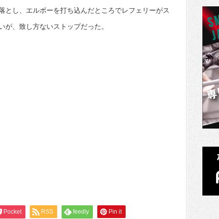
落とし、エルボーを打ち込んだところでレフェリーがス
いが、致し方ないストップだった。
Pocket
RSS
feedly
Pin it