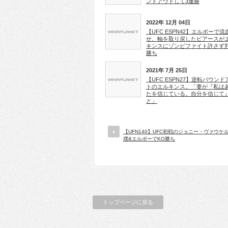
ンドアウトして3連勝
2022年 12月 04日
【UFC ESPN42】エルボーで流
せ、軸を取り戻したピアースが
キンスにゾンビファイト許さず
勝ち
2021年 7月 25日
【UFC ESPN27】逆転パウンド
トのエルキンス。「妻が『私は
たを信じている。自分を信じて
と」
【UFN140】UFC初戦のジョニー・ヴァウケ
撲&エルボーでKO勝ち
トップページに戻る