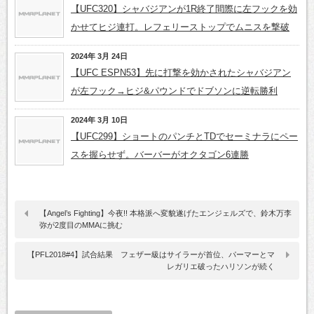
【UFC320】シャバジアンが1R終了間際に左フックを効
かせてヒジ連打。レフェリーストップでムニスを撃破
2024年 3月 24日
【UFC ESPN53】先に打撃を効かされたシャバジアン
が左フック→ヒジ&パウンドでドブソンに逆転勝利
2024年 3月 10日
【UFC299】ショートのパンチとTDでセーミナラにペー
スを握らせず。バーバーがオクタゴン6連勝
【Angel’s Fighting】今夜!! 本格派へ変貌遂げたエンジェルズで、鈴木万李
弥が2度目のMMAに挑む
【PFL2018#4】試合結果 フェザー級はサイラーが首位、パーマーとマ
レガリエ破ったハリソンが続く