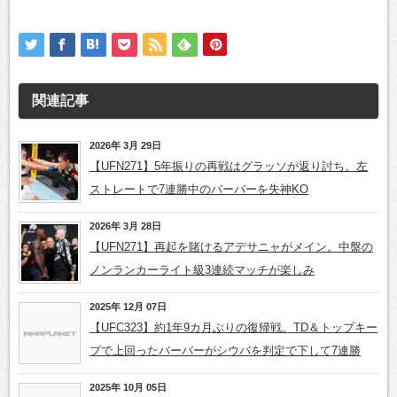
関連記事
2026年 3月 29日
【UFN271】5年振りの再戦はグラッソが返り討ち。左
ストレートで7連勝中のバーバーを失神KO
2026年 3月 28日
【UFN271】再起を賭けるアデサニャがメイン。中盤の
ノンランカーライト級3連続マッチが楽しみ
2025年 12月 07日
【UFC323】約1年9カ月ぶりの復帰戦。TD＆トップキー
プで上回ったバーバーがシウバを判定で下して7連勝
2025年 10月 05日