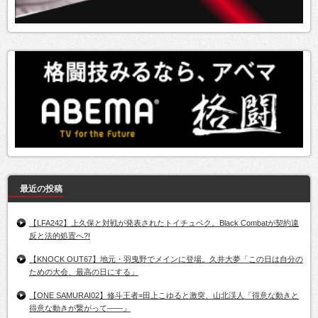
最近の投稿
【LFA242】上久保と対戦が発表されたトイチュベク。Black Combatが契約違
反と法的処置へ?!
【KNOCK OUT67】地元・羽曳野でメインに登場。久井大夢「この日は自分の
ための大会、最高の日にする」
【ONE SAMURAI02】修斗王者=田上こゆると激突、山北渓人「得意な動きと
得意な動きが繋がって――」