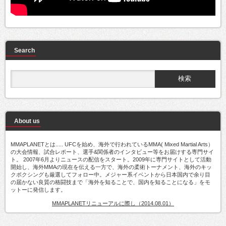
Search
About us
MMAPLANETとは..... UFCを始め、海外で行われているMMA( Mixed Martial Arts）
の大会情報、試合レポート、選手&関係者のインタビュー等をお届けする専門サイ
ト。 2007年6月よりニュースの配信をスタート。2009年に専門サイトとして活動
開始し、海外MMAの現在を伝える一方で、海外の柔術トーナメント、海外のキッ
クボクシングも厳選してフォロー中。メジャー系イベントから日本国内で余り目
の届かない良質の格闘技まで「海外を知ることで、国内を知ることになる」をモ
ットーに発信します。
MMAPLANETリニューアルに際し（2014.08.01）