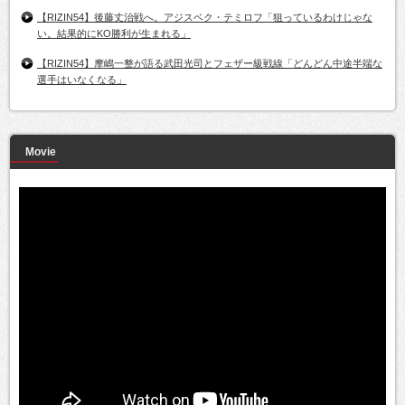
【RIZIN54】後藤丈治戦へ。アジスベク・テミロフ「狙っているわけじゃな
い。結果的にKO勝利が生まれる」
【RIZIN54】摩嶋一整が語る武田光司とフェザー級戦線「どんどん中途半端な
選手はいなくなる」
Movie