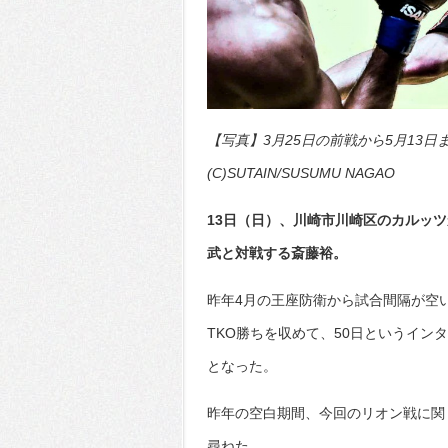
【写真】3月25日の前戦から5月13
(C)SUTAIN/SUSUMU NAGAO
13日（日）、川崎市川崎区のカルッ
武と対戦する斎藤裕。
昨年4月の王座防衛から試合間隔が空
TKO勝ちを収めて、50日というイ
となった。
昨年の空白期間、今回のリオン戦に関
尋ねた。