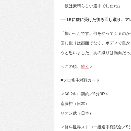
「彼は素晴らしい選手でしたね」
──1Rに腹に受けた後ろ回し蹴り、ア
「怖かったです。何をやってくるのか
回し蹴りは顔面でなく、ボディで良か
うと思いました。あの蹴りは顔面だっ
＜この項、
続く
＞
■プロ修斗対戦カード
＜66.2キロ契約／5分3R＞
斎藤裕（日本）
リオン武（日本）
＜修斗世界ストロー級選手権試合／5分