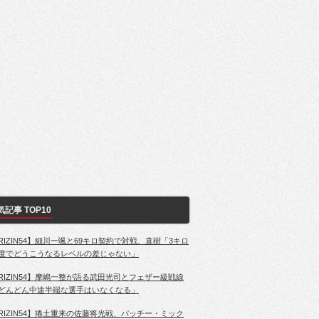
気記事 TOP10
RIZIN54】細川一颯と69キロ契約で対戦、直樹「3キロ
度でどうこうなるレベルの差じゃない」
RIZIN54】摩嶋一整が語る武田光司とフェザー級戦線
どんどん中途半端な選手はいなくなる」
RIZIN54】捲土重来の佐藤将光戦、パッチー・ミック