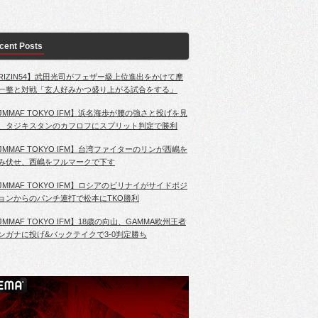
cent Posts
RIZIN54】武田光司がフェザー級上位進出をかけて摩
一整と対戦「玄人好みかつ盛り上がる試合をする」
JMMAF TOKYO IFM】浜名海歩が腰の強さと投げを見
、タジキスタンのカフロフにスプリット判定で勝利
JMMAF TOKYO IFM】台湾ファイターのリンが西嶋を
み伏せ、西嶋をフルマークで下す
JMMAF TOKYO IFM】ロシアのビリナイがサイドポジ
ョンからのパンチ連打で松本にTKO勝利
JMMAF TOKYO IFM】18歳の向山、GAMMA欧州王者
ンガナに投げ&バックテイクで3-0判定勝ち