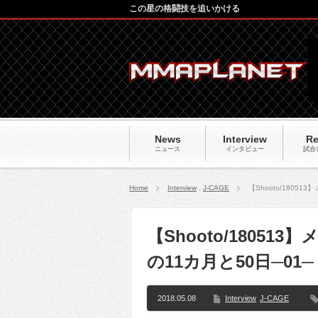
この星の格闘技を追いかける
News
Interview
Re
ニュース
インタビュー
試合
Home
Interview
,
J-CAGE
【Shooto/180
【Shooto/1805
の11カ月と50日─0
2018.05.08
Interview
J-CAGE