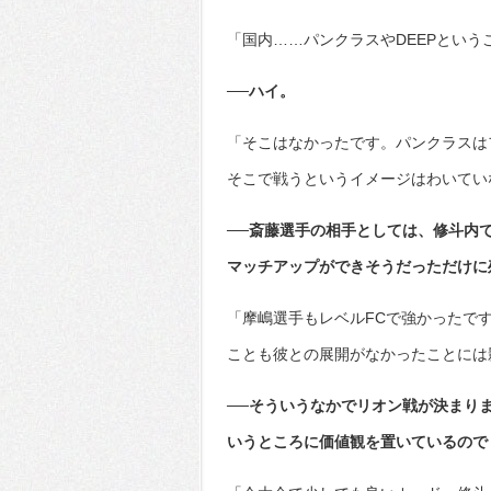
「国内……パンクラスやDEEPという
──ハイ。
「そこはなかったです。パンクラスは
そこで戦うというイメージはわいてい
──斎藤選手の相手としては、修斗内
マッチアップができそうだっただけに
「摩嶋選手もレベルFCで強かったで
ことも彼との展開がなかったことには
──そういうなかでリオン戦が決まり
いうところに価値観を置いているので