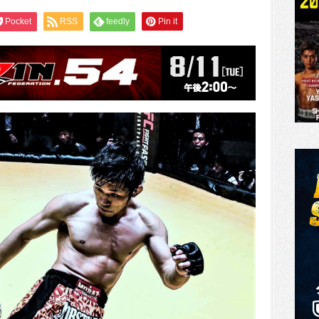
Pocket
RSS
feedly
Pin it