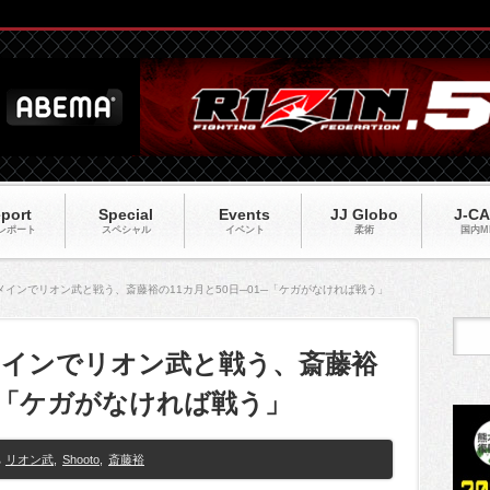
port
Special
Events
JJ Globo
J-C
レポート
スペシャル
イベント
柔術
国内M
513】メインでリオン武と戦う、斎藤裕の11カ月と50日─01─「ケガがなければ戦う」
13】メインでリオン武と戦う、斎藤裕
1─「ケガがなければ戦う」
リオン武
,
Shooto
,
斎藤裕