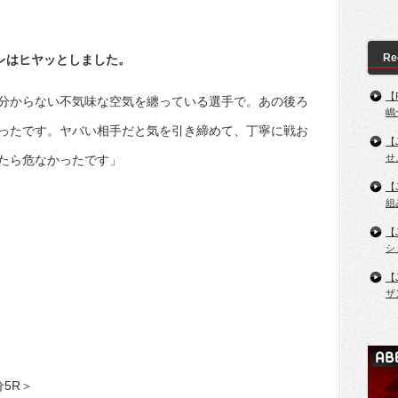
Re
レはヒヤッとしました。
【
分からない不気味な空気を纏っている選手で。あの後ろ
嶋
ったです。ヤバい相手だと気を引き締めて、丁寧に戦お
【
せ
たら危なかったです」
【
組
【
シ
【
ザ
5R＞