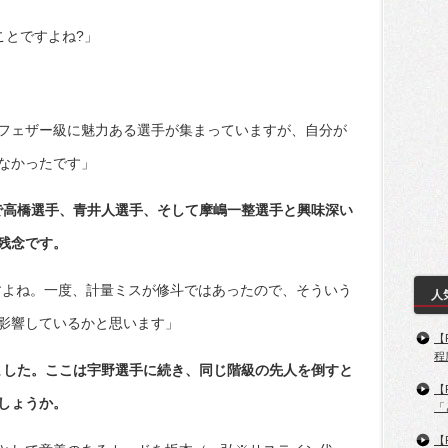
ことですよね?」
フェザー級に魅力ある選手が集まっていますが、自分が
なかったです」
で高橋選手、青井人選手、そして摩嶋一整選手と興味深い
残念です。
すよね。一度、計量ミスが修斗ではあったので、そういう
人
影響しているかと思います」
【
程
ました。ここは宇野選手に続き、同じ階級の先人を倒すと
【
しょうか。
「
【