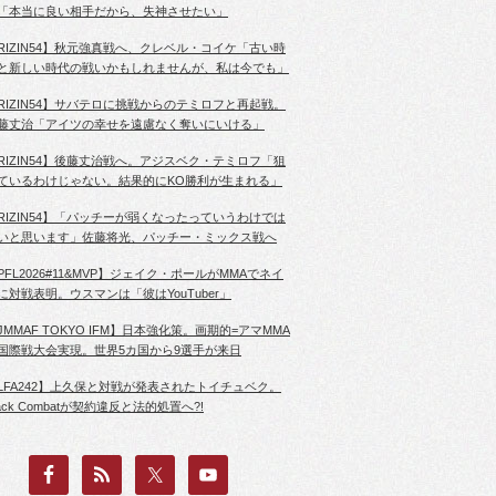
「本当に良い相手だから、失神させたい」
RIZIN54】秋元強真戦へ、クレベル・コイケ「古い時
と新しい時代の戦いかもしれませんが、私は今でも」
RIZIN54】サバテロに挑戦からのテミロフと再起戦。
藤丈治「アイツの幸せを遠慮なく奪いにいける」
RIZIN54】後藤丈治戦へ。アジスベク・テミロフ「狙
ているわけじゃない。結果的にKO勝利が生まれる」
RIZIN54】「パッチーが弱くなったっていうわけでは
いと思います」佐藤将光、パッチー・ミックス戦へ
PFL2026#11&MVP】ジェイク・ポールがMMAでネイ
に対戦表明。ウスマンは「彼はYouTuber」
JMMAF TOKYO IFM】日本強化策。画期的=アマMMA
国際戦大会実現。世界5カ国から9選手が来日
LFA242】上久保と対戦が発表されたトイチュベク。
lack Combatが契約違反と法的処置へ?!