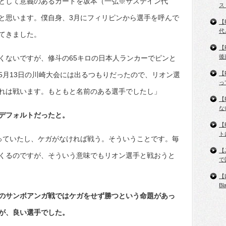
として意義のあるカードを坂本（一弘※サステイン代
ス
と思います。僕自身、3月にフィリピンから選手を呼んで
【
代
てきました。
【
後
くないですが、修斗の65キロの日本人ランカーでピンと
【
5月13日の川崎大会には出るつもりだったので、リオン選
っ
れは戦います。もともと名前のある選手でしたし」
【
な
はデフォルトだったと。
【
ト
っていたし、ケガがなければ戦う。そういうことです。毎
【
くるのですが、そういう意味でもリオン選手と戦おうと
で
【
B
月のサンボアンガ戦ではケガをせず勝つという命題があっ
が、良い選手でした。