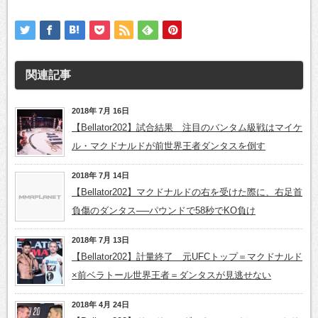
関連記事
2018年 7月 16日
【Bellator202】試合結果 注目のバンタム級戦はマイケ
ル・マクドナルドが前世界王者ダンタスを倒す
2018年 7月 14日
【Bellator202】マクドナルドの右を受けた際に、右足首
負傷のダンタス──パウンドで58秒でKO負け
2018年 7月 13日
【Bellator202】計量終了 元UFCトップ＝マクドナルド
×前ベラトール世界王者＝ダンタスが見逃せない
2018年 4月 24日