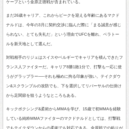
ケープという金原正徳戦が含まれている。
まだ26歳キャリア、これからピークを迎える年齢にあるマクド
ナルドは、今年の3月に契約交渉に臨んだ際に「まる誠意が感じ
られない、とても失礼だ」という理由でUFCを離れ、ベラトー
ルを新天地として選んだ。
対戦相手のリジェはスイスやベルギーでキャリアを積んできたフ
ランス人ファイターだ。キャリア8勝1敗1分で、打撃も一応に使
うがグラップラー──それも極めに拘る印象が強い。テイクダウ
ン&スクランブルの攻防でも、下を選択してリバーサルの仕掛け
から足関節を狙うようなところもある。
キックボクシング&柔術からMMAを学び、15歳で初MMAを経験
している純粋MMAファイターのマクドナルドとしては、打撃戦
でもテイクダウンからの柔術でも対応できる。金原戦での粘りが