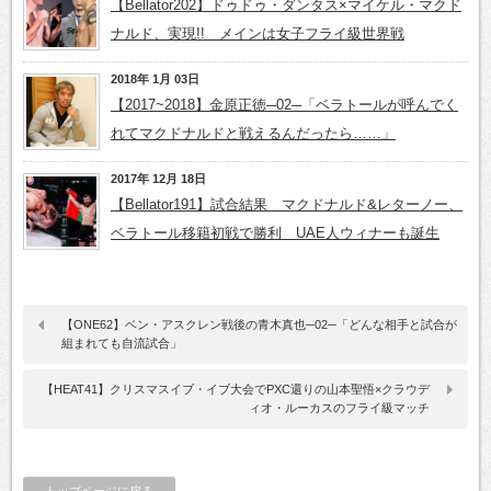
【Bellator202】ドゥドゥ・ダンタス×マイケル・マクド
ナルド、実現!! メインは女子フライ級世界戦
2018年 1月 03日
【2017~2018】金原正徳─02─「ベラトールが呼んでく
れてマクドナルドと戦えるんだったら……」
2017年 12月 18日
【Bellator191】試合結果 マクドナルド&レターノー、
ベラトール移籍初戦で勝利 UAE人ウィナーも誕生
【ONE62】ベン・アスクレン戦後の青木真也─02─「どんな相手と試合が
組まれても自流試合」
【HEAT41】クリスマスイブ・イブ大会でPXC還りの山本聖悟×クラウデ
ィオ・ルーカスのフライ級マッチ
トップページに戻る