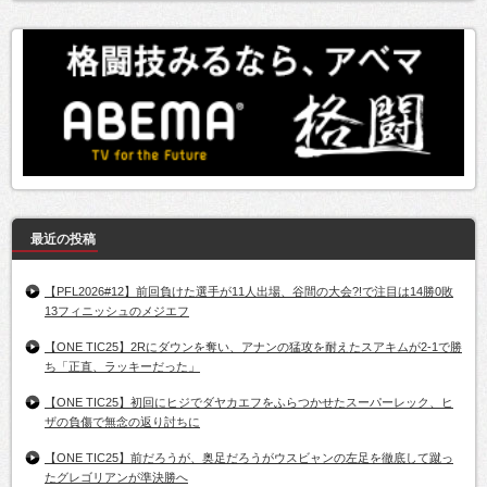
最近の投稿
【PFL2026#12】前回負けた選手が11人出場、谷間の大会?!で注目は14勝0敗
13フィニッシュのメジエフ
【ONE TIC25】2Rにダウンを奪い、アナンの猛攻を耐えたスアキムが2-1で勝
ち「正直、ラッキーだった」
【ONE TIC25】初回にヒジでダヤカエフをふらつかせたスーパーレック、ヒ
ザの負傷で無念の返り討ちに
【ONE TIC25】前だろうが、奥足だろうがウスビャンの左足を徹底して蹴っ
たグレゴリアンが準決勝へ