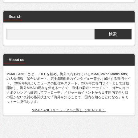
Search
About us
MMAPLANETとは..... UFCを始め、海外で行われているMMA( Mixed Martial Arts）
の大会情報、試合レポート、選手&関係者のインタビュー等をお届けする専門サイ
ト。 2007年6月よりニュースの配信をスタート。2009年に専門サイトとして活動
開始し、海外MMAの現在を伝える一方で、海外の柔術トーナメント、海外のキッ
クボクシングも厳選してフォロー中。メジャー系イベントから日本国内で余り目
の届かない良質の格闘技まで「海外を知ることで、国内を知ることになる」をモ
ットーに発信します。
MMAPLANETリニューアルに際し（2014.08.01）