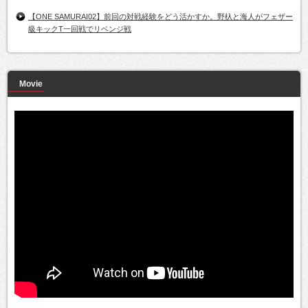
【ONE SAMURAI02】前回の対戦経験をどう活かすか。野杁と海人がフェザー
級キックT一回戦でリベンジ戦
Movie