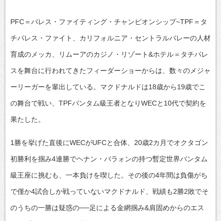
PFC＝パレス・ファイティング・チャンピオンシップ~TPF＝タ
チパレス・ファイト、カリフォルニア・セントラルバレーの人材
育成のメッカ、リムーアのカジノ・リゾート&ホテル＝タチパレ
スを舞台に行われてきたフィーダーショーからは、数々のメジャ
ーリーガーを輩出している。マクドナルドは18歳から19歳でこ
の舞台で戦い、TPFバンタム級王者となりWECと10代で契約を
果たした。
1勝を挙げた直後にWECがUFCと合体、20歳2カ月でオクタゴン
初勝利を掴み4連勝でヘナン・バラォンの持つ暫定世界バンタム
級王座に挑むも、一本負けを喫した。その後の4年間は負傷がち
で僅か4試合しか戦っていないマクドナルド、戦績も2勝2敗でそ
のうちの一勝は疑惑の──足による金網掴み&肩固めからのエス