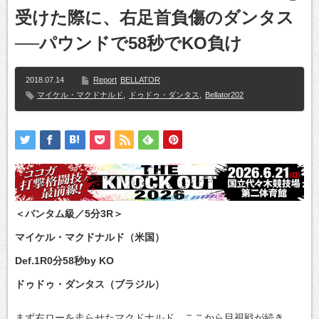
受けた際に、右足首負傷のダンタス
──パウンドで58秒でKO負け
2018.07.14
Report
BELLATOR
マイケル・マクドナルド
,
ドゥドゥ・ダンタス
,
Bellator202
＜バンタム級／5分3R＞
マイケル・マクドナルド（米国）
Def.1R0分58秒by KO
ドゥドゥ・ダンタス（ブラジル）
まず右ローを走らせたマクドナルド。ここから目視戦が続き、