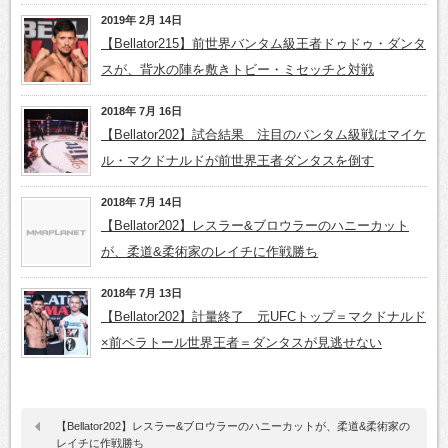
2019年 2月 14日
【Bellator215】前世界バンタム級王者ドゥドゥ・ダンタ
スが、背水の陣を敷きトビー・ミセッチと対戦
2018年 7月 16日
【Bellator202】試合結果 注目のバンタム級戦はマイケ
ル・マクドナルドが前世界王者ダンタスを倒す
2018年 7月 14日
【Bellator202】レスラー&ブロウラーのハニーカット
が、柔道&柔術家のレイチに作戦勝ち
2018年 7月 13日
【Bellator202】計量終了 元UFCトップ＝マクドナルド
×前ベラトール世界王者＝ダンタスが見逃せない
【Bellator202】レスラー&ブロウラーのハニーカットが、柔道&柔術家の
レイチに作戦勝ち