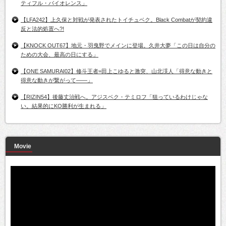
ティフル・バイオレンス」
【LFA242】上久保と対戦が発表されたトイチュベク。Black Combatが契約違
反と法的処置へ?!
【KNOCK OUT67】地元・羽曳野でメインに登場。久井大夢「この日は自分の
ための大会、最高の日にする」
【ONE SAMURAI02】修斗王者=田上こゆると激突、山北渓人「得意な動きと
得意な動きが繋がって――」
【RIZIN54】後藤丈治戦へ。アジスベク・テミロフ「狙っているわけじゃな
い。結果的にKO勝利が生まれる」
Movie