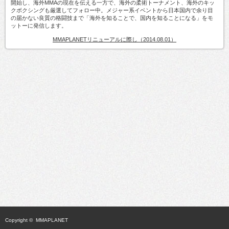
開始し、海外MMAの現在を伝える一方で、海外の柔術トーナメント、海外のキッ
クボクシングも厳選してフォロー中。メジャー系イベントから日本国内で余り目
の届かない良質の格闘技まで「海外を知ることで、国内を知ることになる」をモ
ットーに発信します。
MMAPLANETリニューアルに際し（2014.08.01）
Copyright ©
MMAPLANET