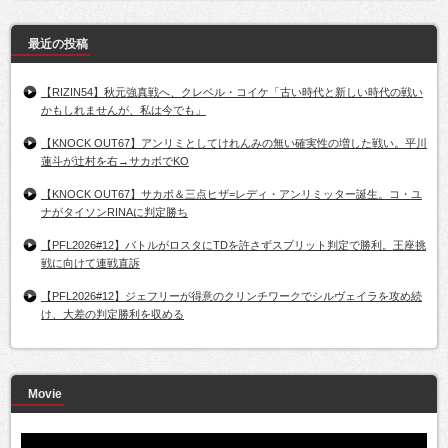
最近の投稿
【RIZIN54】秋元強真戦へ、クレベル・コイケ「古い時代と新しい時代の戦い
かもしれませんが、私は今でも」
【KNOCK OUT67】アンリミとしてけれんみの無い確実性の増した戦い。平川
蓮斗が辻村を右→サカボでKO
【KNOCK OUT67】サカボ＆三点ヒザ=レディ・アンリミッター誕生。コ・ユ
ナがタイソンRINAに判定勝ち
【PFL2026#12】バトルがロスタにTDを許さずスプリット判定で勝利。王座挑
戦に向けて連戦直訴
【PFL2026#12】ジェフリーが得意のクリンチワークでシルヴェイラを攻め続
け、大差の判定勝利を収める
Movie