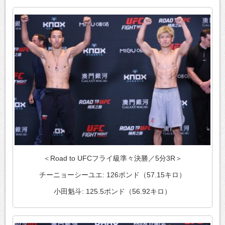
＜Road to UFCフライ級準々決勝／5分3R＞
チーニョーシーユエ: 126ポンド（57.15キロ）
小田魁斗: 125.5ポンド（56.92キロ）