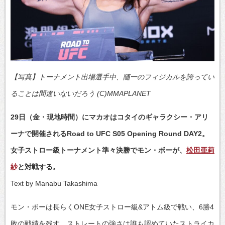
【写真】トーナメント出場選手中、随一のフィジカルを誇ってい
ることは間違いないだろう (C)MMAPLANET
29日（金・現地時間）にマカオはコタイのギャラクシー・アリ
ーナで開催されるRoad to UFC S05 Opening Round DAY2。
女子ストロー級トーナメント準々決勝でモン・ボーが、
松田亜莉
紗
と対戦する。
Text by Manabu Takashima
モン・ボーは長らくONE女子ストロー級&アトム級で戦い、6勝4
敗の戦績を残す。ストレートの強さは誰も認めていたストライカ