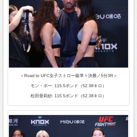
＜Road to UFC女子ストロー級準々決勝／5分3R＞
モン・ボー: 115.5ポンド（52.38キロ）
松田亜莉紗: 115.5ポンド（52.38キロ）