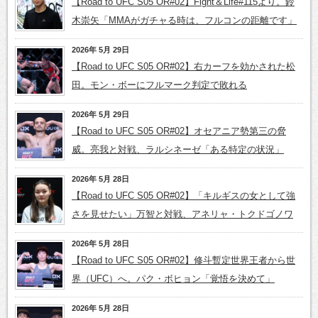
【Road to UFC S05 OR#02】Fight＆Life#115より。鈴
木崇矢「MMAがガチャる時は、フルコンの距離です」
2026年 5月 29日
【Road to UFC S05 OR#02】右カーフを効かされた松
田。モン・ボーにフルマーク判定で敗れる
2026年 5月 29日
【Road to UFC S05 OR#02】オセアニア勢第三の脅
威。亮我と対戦、ラルシネーゼ「ある特定の状況」
2026年 5月 28日
【Road to UFC S05 OR#02】「キルギスの女として強
さを見せたい」万智と対戦、アネリャ・トクドゴノワ
2026年 5月 28日
【Road to UFC S05 OR#02】修斗暫定世界王者から世
界（UFC）へ。パク・ボヒョン「覚悟を決めて」
2026年 5月 28日