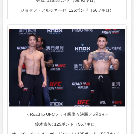
亮我: 125.5ポンド（56.92キロ）
ジョセフ・アルシネーゼ: 125ポンド（56.7キロ）
＜Road to UFCフライ級準々決勝／5分3R＞
鈴木崇矢: 125ポンド（56.7キロ）