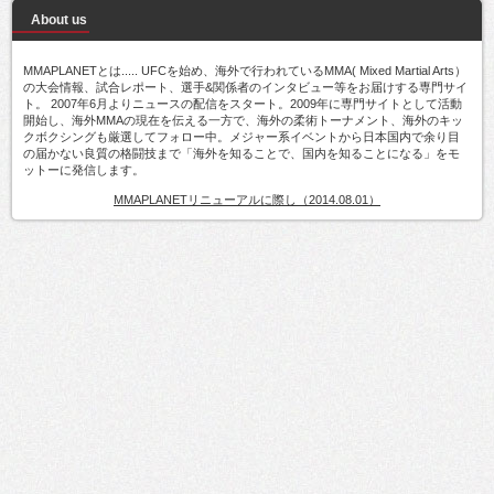
About us
MMAPLANETとは..... UFCを始め、海外で行われているMMA( Mixed Martial Arts）
の大会情報、試合レポート、選手&関係者のインタビュー等をお届けする専門サイ
ト。 2007年6月よりニュースの配信をスタート。2009年に専門サイトとして活動
開始し、海外MMAの現在を伝える一方で、海外の柔術トーナメント、海外のキッ
クボクシングも厳選してフォロー中。メジャー系イベントから日本国内で余り目
の届かない良質の格闘技まで「海外を知ることで、国内を知ることになる」をモ
ットーに発信します。
MMAPLANETリニューアルに際し（2014.08.01）