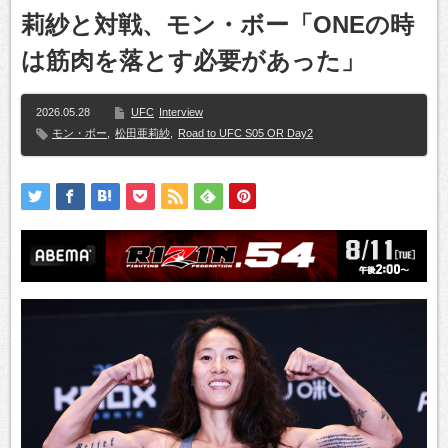
莉紗と対戦、モン・ボー「ONEの時
は筋肉を落とす必要があった」
2026.05.28
UFC
Interview
モン・ボー
,
松田亜莉紗
,
Road to UFC S05 OR Day2