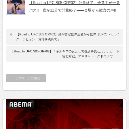
【Road to UFC S05 OR#02】計量終了 全選手が一発
パス!! 僅か12分で計量終了――会場から歓喜の声!!
【Road to UFC S05 OR#02】修斗暫定世界王者から世界（UFC）へ。パ
ク・ボヒョン「覚悟を決めて」
【Road to UFC S05 OR#02】「キルギスの女として強さを見せたい」万
智と対戦、アネリャ・トクドゴノワ
トップページに戻る