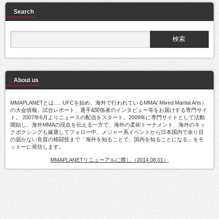
Search
About us
MMAPLANETとは..... UFCを始め、海外で行われているMMA( Mixed Martial Arts）
の大会情報、試合レポート、選手&関係者のインタビュー等をお届けする専門サイ
ト。 2007年6月よりニュースの配信をスタート。2009年に専門サイトとして活動
開始し、海外MMAの現在を伝える一方で、海外の柔術トーナメント、海外のキッ
クボクシングも厳選してフォロー中。メジャー系イベントから日本国内で余り目
の届かない良質の格闘技まで「海外を知ることで、国内を知ることになる」をモ
ットーに発信します。
MMAPLANETリニューアルに際し（2014.08.01）