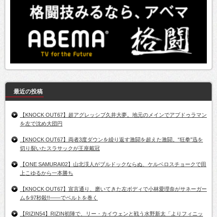
最近の投稿
【KNOCK OUT67】超アグレッシブ久井大夢。地元のメインでアブドゥラマン
を左で沈め大団円
【KNOCK OUT67】両者3度ダウンを繰り返す激闘を超えた激闘。“狂拳”迅を
切り裂いたスラサックが王座戴冠
【ONE SAMURAI02】山北渓人がブルドックならぬ、ケルベロスチョークで田
上こゆるから一本勝ち
【KNOCK OUT67】宣言通り、磨いてきた左ボディで小林愛理奈がサネーガー
ムを97秒殺!!――でベルトを巻く
【RIZIN54】RIZIN初陣で、リー・カイウェンと戦う水野新太「よりフィニッ