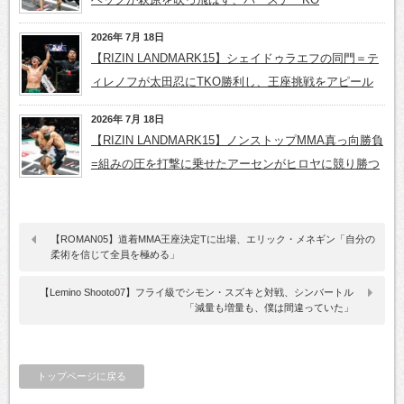
2026年 7月 18日
【RIZIN LANDMARK15】シェイドゥラエフの同門＝テ
ィレノフが太田忍にTKO勝利し、王座挑戦をアピール
2026年 7月 18日
【RIZIN LANDMARK15】ノンストップMMA真っ向勝負
=組みの圧を打撃に乗せたアーセンがヒロヤに競り勝つ
【ROMAN05】道着MMA王座決定Tに出場、エリック・メネギン「自分の
柔術を信じて全員を極める」
【Lemino Shooto07】フライ級でシモン・スズキと対戦、シンバートル
「減量も増量も、僕は間違っていた」
トップページに戻る