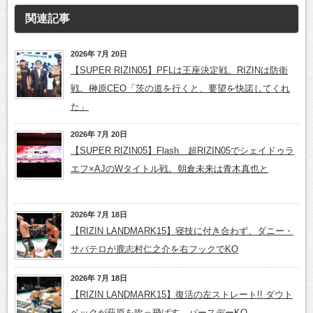
関連記事
2026年 7月 20日
【SUPER RIZIN05】PFLは王座決定戦、RIZINは防衛
戦。榊原CEO「茨の道を行くと、要望を快諾してくれ
た」
2026年 7月 20日
【SUPER RIZIN05】Flash 超RIZIN05でシェイドゥラ
エフ×AJのWタイトル戦。朝倉未来は青木真也と
2026年 7月 18日
【RIZIN LANDMARK15】寝技に付き合わず、ダニー・
サバテロが鹿志村仁之介を右フックでKO
2026年 7月 18日
【RIZIN LANDMARK15】復活の左ストレート!! ダウト
ベックが萩原を吹っ飛ばす、バースデーKO