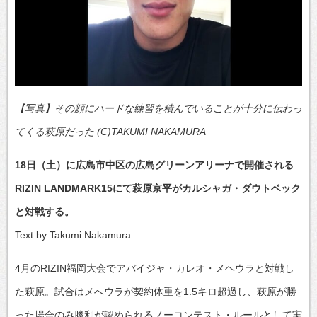
【写真】その顔にハードな練習を積んでいることが十分に伝わっ
てくる萩原だった (C)TAKUMI NAKAMURA
18日（土）に広島市中区の広島グリーンアリーナで開催される
RIZIN LANDMARK15にて萩原京平がカルシャガ・ダウトベック
と対戦する。
Text by Takumi Nakamura
4月のRIZIN福岡大会でアバイジャ・カレオ・メヘウラと対戦し
た萩原。試合はメへウラが契約体重を1.5キロ超過し、萩原が勝
った場合のみ勝利が認められるノーコンテスト・ルールとして実