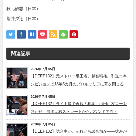
秋元優志（日本）
荒井夕翔（日本）
関連記事
2026年 7月 05日
【DEEP132】元ストロー級王者、越智晴雄。引退エキ
シビジョンで18年5カ月のプロキャリアに幕を閉じる
2026年 7月 05日
【DEEP132】ライト級で再起の相本。山田に左ローを
効かせ、最後は右ストレートからパウンドアウト
2026年 7月 05日
【DEEP132】試合中か、それとも試合前か――猿寿が