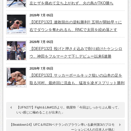
左ヒザを痛めて立ち上がれず、火の鳥がTKO勝ち
2026年 7月 05日
【DEEP132】連敗脱出の逆転勝利!! 五明が開始早々に
右でダウンを奪われるも、RNCで太田を絞め落とす
2026年 7月 05日
【DEEP132】投げと押さえ込みで削り続けたケンシロ
ウ、神田をフルマークで下しデビュー以来6連勝
2026年 7月 05日
【DEEP132】サッカーボールキック狙いの山本の足を
取る河村。最終回に流血も、猛攻を凌ぎスプリット勝利
【UFN277】Fight＆Life#115より。鶴屋怜「今回はしっかりぶん殴って、
いい感じに極めることが出来た」
【Beatdown14】UFC＆RIZINベテランのブラウン率いる豪州第3のプロモ
ーションに4人の日本人が挑む