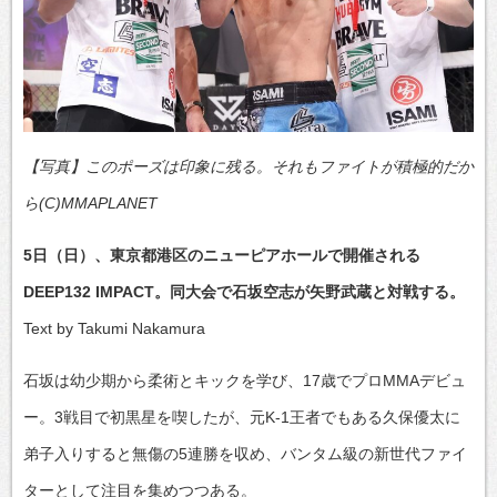
【写真】このポーズは印象に残る。それもファイトが積極的だか
ら(C)MMAPLANET
5日（日）、東京都港区のニューピアホールで開催される
DEEP132 IMPACT。同大会で石坂空志が矢野武蔵と対戦する。
Text by Takumi Nakamura
石坂は幼少期から柔術とキックを学び、17歳でプロMMAデビュ
ー。3戦目で初黒星を喫したが、元K-1王者でもある久保優太に
弟子入りすると無傷の5連勝を収め、バンタム級の新世代ファイ
ターとして注目を集めつつある。