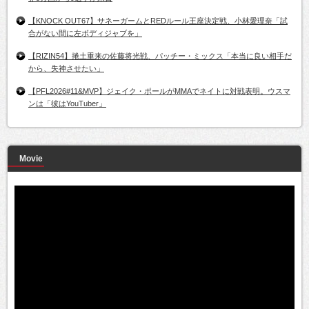
【KNOCK OUT67】サネーガームとREDルール王座決定戦、小林愛理奈「試
合がない間に左ボディジャブを」
【RIZIN54】捲土重来の佐藤将光戦、パッチー・ミックス「本当に良い相手だ
から、失神させたい」
【PFL2026#11&MVP】ジェイク・ポールがMMAでネイトに対戦表明。ウスマ
ンは「彼はYouTuber」
Movie