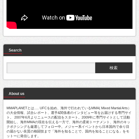
Search
About us
MMAPLANETとは..... UFCを始め、海外で行われているMMA( Mixed Martial Arts）
の大会情報、試合レポート、選手&関係者のインタビュー等をお届けする専門サイ
ト。 2007年6月よりニュースの配信をスタート。2009年に専門サイトとして活動
開始し、海外MMAの現在を伝える一方で、海外の柔術トーナメント、海外のキッ
クボクシングも厳選してフォロー中。メジャー系イベントから日本国内で余り目
の届かない良質の格闘技まで「海外を知ることで、国内を知ることになる」をモ
ットーに発信します。