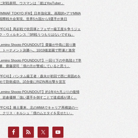
に対戦表明。ウスマンは「彼はYouTuber」
JMMAF TOKYO IFM】日本強化策。画期的=アマMMA
国際戦大会実現。世界5カ国から9選手が来日
PFC41】再起戦で吹田琢とフェザー級王座を争うジェ
ク・ウィルキンス「5R戦うつもりはないですね」
Lemino Shooto POUNDOUT】齋藤が中島に競り勝
、トーナメント決勝へ。10/19後楽園で野瀬と激突
Lemino Shooto POUNDOUT】一回り下の中島陸とT準
勝。齋藤奨司「僕の方が警戒していると思う」
PFC41】バンタム級王者・森永が初回で西に肩固めを
めて防衛成功。試合後にRIZIN再出撃を宣言
Lemino Shooto POUNDOUT】約1年4カ月ぶりの復帰
、岩倉優輝「強い選手を倒すことで達成感が湧く」
PFC41】捲土重来、北のMMAでキャリア再構築の一
。クリス・キルシュ「僕のムエタイを見せたい」