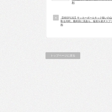
利
【DEEP132】サッカーボールキック狙いの
取る河村。最終回に流血も、猛攻を凌ぎスプ
利
トップページに戻る