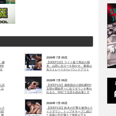
2026年 7月 05日
、越
【DEEP132】ライト級で再起の相
8年
本。山田に左ローを効かせ、最後は
る
右ストレートからパウンドアウト
2026年 7月 05日
も試
【DEEP132】連敗脱出の逆転勝利!!
て立
五明が開始早々に右でダウンを奪わ
れるも、RNCで太田を絞め落とす
2026年 7月 05日
ック
【DEEP132】鈴木の打撃を被弾もテ
終回
イクダウン、トップをキープし続け
ト勝
た高橋が判定勝ちで無敗を守る