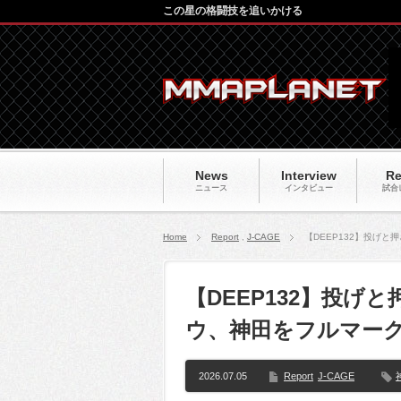
この星の格闘技を追いかける
News
Interview
Re
ニュース
インタビュー
試合
Home
Report
,
J-CAGE
【DEEP132】投げ
【DEEP132】投
ウ、神田をフルマーク
2026.07.05
Report
J-CAGE