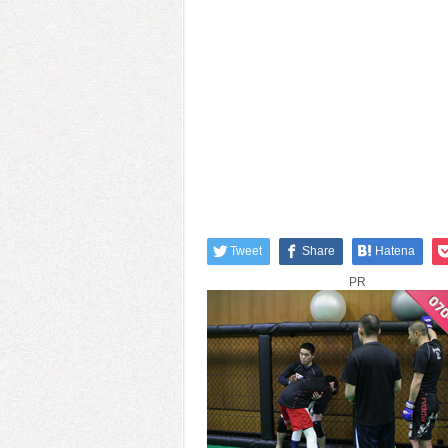
Tweet
Share
Hatena
PR