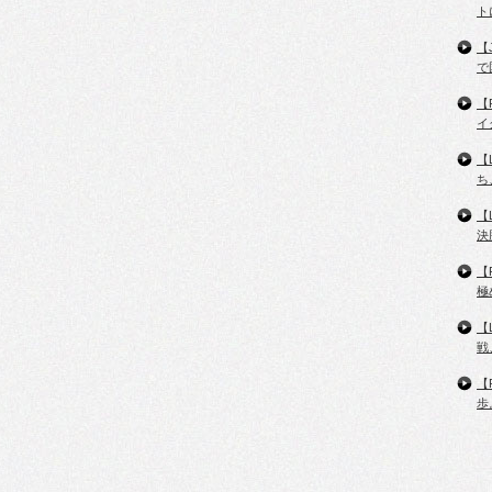
ト
【
で
【
イ
【
ち
【
決
【
極
【
戦
【
歩