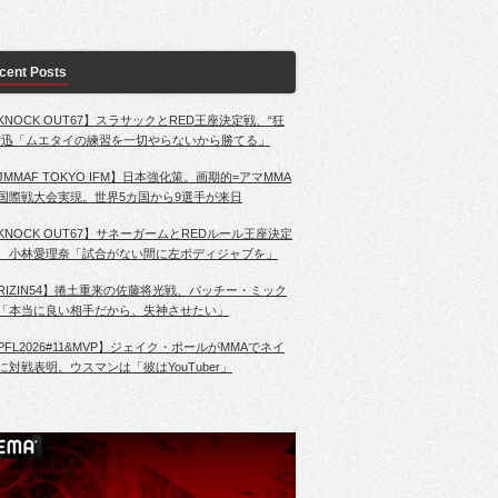
cent Posts
KNOCK OUT67】スラサックとRED王座決定戦、“狂
”迅「ムエタイの練習を一切やらないから勝てる」
JMMAF TOKYO IFM】日本強化策。画期的=アマMMA
国際戦大会実現。世界5カ国から9選手が来日
KNOCK OUT67】サネーガームとREDルール王座決定
、小林愛理奈「試合がない間に左ボディジャブを」
RIZIN54】捲土重来の佐藤将光戦、パッチー・ミック
「本当に良い相手だから、失神させたい」
PFL2026#11&MVP】ジェイク・ポールがMMAでネイ
に対戦表明。ウスマンは「彼はYouTuber」