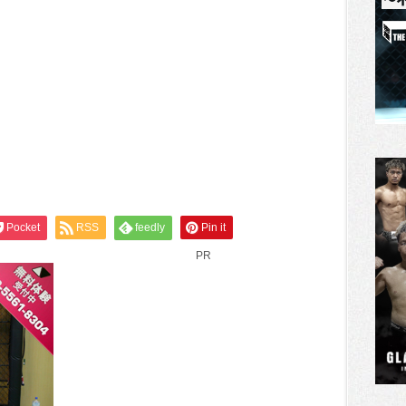
Pocket
RSS
feedly
Pin it
PR