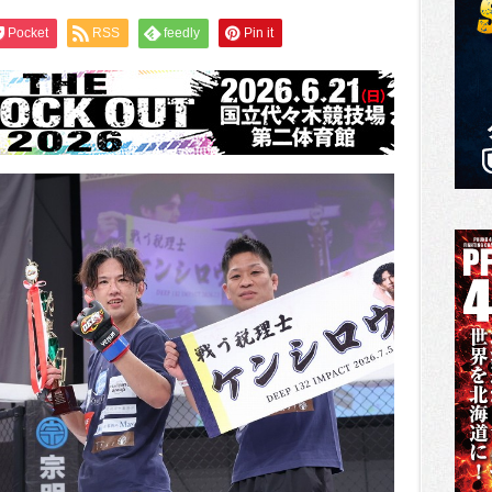
Pocket
RSS
feedly
Pin it