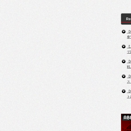
Re
【
拳
【
で
【
戦
【
ス
【
ト