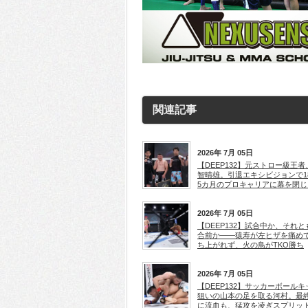
関連記事
2026年 7月 05日
【DEEP132】元ストロー級王者
智晴雄。引退エキシビジョンで1
5カ月のプロキャリアに幕を閉じ
2026年 7月 05日
【DEEP132】試合中か、それと
合前か――猿寿が左ヒザを痛め
ち上がれず、火の鳥がTKO勝ち
2026年 7月 05日
【DEEP132】サッカーボールキ
狙いの山本の足を取る河村。最
に流血も、猛攻を凌ぎスプリッ