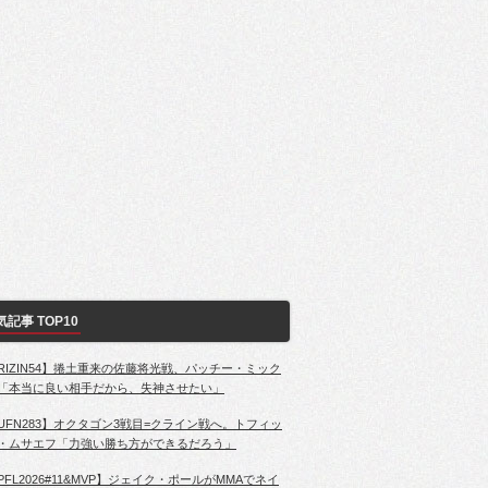
気記事 TOP10
RIZIN54】捲土重来の佐藤将光戦、パッチー・ミック
「本当に良い相手だから、失神させたい」
UFN283】オクタゴン3戦目=クライン戦へ。トフィッ
・ムサエフ「力強い勝ち方ができるだろう」
PFL2026#11&MVP】ジェイク・ポールがMMAでネイ