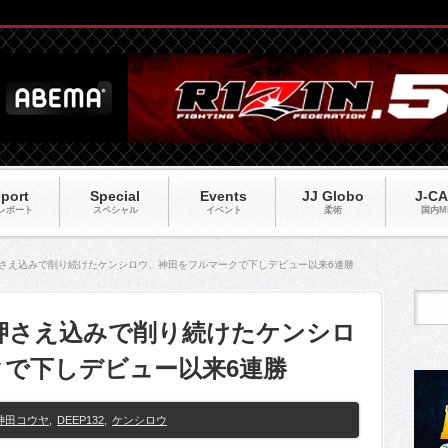
port
Special
Events
JJ Globo
J-C
レポート
スペシャル
イベント
柔術
国内M
と押さえ込みで削り続けたケンシロウ、神田をフルマークで下しデビュー以来6連勝
げと押さえ込みで削り続けたケンシロ
で下しデビュー以来6連勝
神田コウヤ
,
DEEP132
,
ケンシロウ