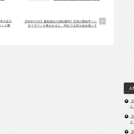
山本の足を
【DEEP132】連敗脱出の逆転勝利!! 五明が開始早々に
リット勝
右でダウンを奪われるも、RNCで太田を絞め落とす
人
【
ス
【
ク
【