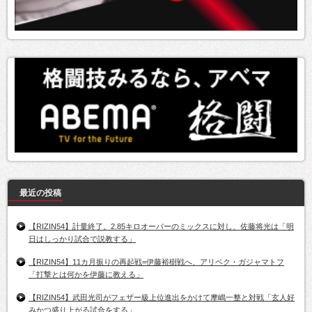
最近の投稿
【RIZIN54】計量終了。2.85キロオーバーのミックスに対し、佐藤将光は「明
日はしっかり試合で説教する」
【RIZIN54】11カ月振りの再起戦=伊藤裕樹戦へ、アリベク・ガジャマトフ
「打撃とは何かを伊藤に教える」
【RIZIN54】武田光司がフェザー級上位進出をかけて摩嶋一整と対戦「玄人好
みかつ盛り上がる試合をする」