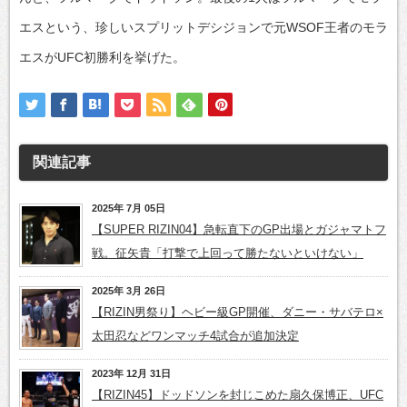
エスという、珍しいスプリットデシジョンで元WSOF王者のモラ
エスがUFC初勝利を挙げた。
関連記事
2025年 7月 05日
【SUPER RIZIN04】急転直下のGP出場とガジャマトフ
戦。征矢貴「打撃で上回って勝たないといけない」
2025年 3月 26日
【RIZIN男祭り】ヘビー級GP開催、ダニー・サバテロ×
太田忍などワンマッチ4試合が追加決定
2023年 12月 31日
【RIZIN45】ドッドソンを封じこめた扇久保博正、UFC