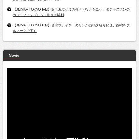
【JMMAF TOKYO IFM】浜名海歩が腰の強さと投げを見せ、タジキスタンの
カフロフにスプリット判定で勝利
【JMMAF TOKYO IFM】台湾ファイターのリンが西嶋を組み伏せ、西嶋をフ
ルマークで下す
Movie