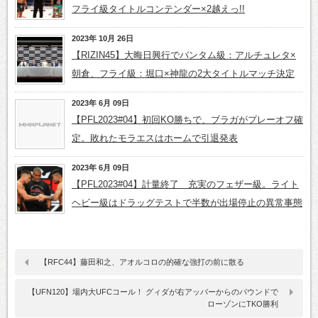
フライ級タイトルコンテンダー×2越えっ!!
2023年 10月 26日
【RIZIN45】大晦日興行でバンタム級：アルチュレタ×
朝倉、フライ級：堀口×神龍の2大タイトルマッチ決定
2023年 6月 09日
【PFL2023#04】初回KO勝ちで、ブラガがプレーオフ確
定。敗れたモラエスはホームで引退発表
2023年 6月 09日
【PFL2023#04】計量終了 充実のフェザー級。ライト
ヘビー級はドラッグテストで半数が出場停止の異常事態
【RFC44】藤田和之、アオルコロの的確な強打の前に散る
【UFN120】場内大UFCコール！ グィダが右アッパーからのパウンドで
ローゾンにTKO勝利