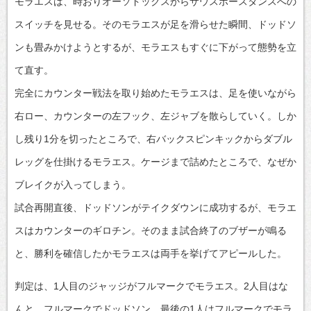
モラエスは、時おりオーソドックスからサウスポースタンスへの
スイッチを見せる。そのモラエスが足を滑らせた瞬間、ドッドソ
ンも畳みかけようとするが、モラエスもすぐに下がって態勢を立
て直す。
完全にカウンター戦法を取り始めたモラエスは、足を使いながら
右ロー、カウンターの左フック、左ジャブを散らしていく。しか
し残り1分を切ったところで、右バックスピンキックからダブル
レッグを仕掛けるモラエス。ケージまで詰めたところで、なぜか
ブレイクが入ってしまう。
試合再開直後、ドッドソンがテイクダウンに成功するが、モラエ
スはカウンターのギロチン。そのまま試合終了のブザーが鳴る
と、勝利を確信したかモラエスは両手を挙げてアピールした。
判定は、1人目のジャッジがフルマークでモラエス。2人目はな
んと、フルマークでドッドソン。最後の1人はフルマークでモラ