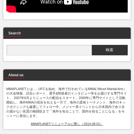
Search
About us
MMAPLANETとは..... UFCを始め、海外で行われているMMA( Mixed Martial Arts）
の大会情報、試合レポート、選手&関係者のインタビュー等をお届けする専門サイ
ト。 2007年6月よりニュースの配信をスタート。2009年に専門サイトとして活動
開始し、海外MMAの現在を伝える一方で、海外の柔術トーナメント、海外のキッ
クボクシングも厳選してフォロー中。メジャー系イベントから日本国内で余り目
の届かない良質の格闘技まで「海外を知ることで、国内を知ることになる」をモ
ットーに発信します。
MMAPLANETリニューアルに際し（2014.08.01）